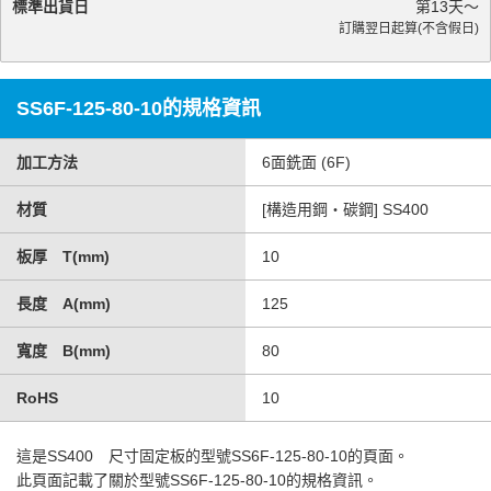
標準出貨日
第
13
天～
訂購翌日起算(不含假日)
SS6F-125-80-10的規格資訊
加工方法
6面銑面 (6F)
材質
[構造用鋼・碳鋼] SS400
板厚 T(mm)
10
長度 A(mm)
125
寬度 B(mm)
80
RoHS
10
這是
SS400 尺寸固定板
的型號SS6F-125-80-10的頁面。
此頁面記載了關於型號SS6F-125-80-10的規格資訊。