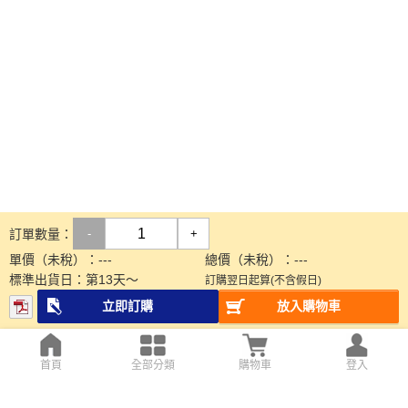
訂單數量：
-
+
單價（未稅）：
---
總價（未稅）：
---
標準出貨日：
第
13
天～
訂購翌日起算(不含假日)
立即訂購
放入購物車
首頁
全部分類
購物車
登入