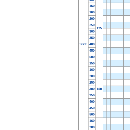
150
160
200
250
125
300
350
SS6F
400
450
500
150
160
200
250
300
150
350
400
450
500
160
200