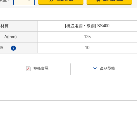
材質
[構造用鋼・碳鋼] SS400
 A(mm)
125
HS
10
?
技術資訊
產品型錄