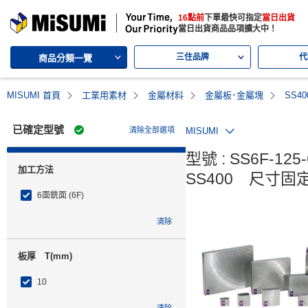
MISUMI | 三住的綜合Web產品型錄
16點前
下單最快可指定
當日出貨
MISUMI | Your Time, Our Priority
當日出貨商品品項擴大中！
三住品牌
代
商品分類一覽
MISUMI 首頁
工業用素材
金屬材料
金屬板･金屬塊
SS4
已確定型號
清除全部選項
MISUMI
型號 : SS6F-125-6
加工方法
SS400　尺寸固
6面銑面 (6F)
清除
板厚 T(mm)
10