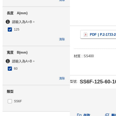
清除
長度 A(mm)
請輸入為A>B。
125
PDF
| P.2-1733-
清除
寬度 B(mm)
材質
SS400
請輸入為A>B。
60
清除
SS6F-125-60-1
型號
:
類型
SS6F
存取
類