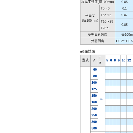
板厚平行度(每100mm)
0.05
T5・6
0.1
T8〜15
0.07
平面度
(每100mm)
T16〜25
0.05
T28〜
基準面直角度
每100m
外圍倒角
C0.2〜C0.5
■6面銑面
T
型式
A
5
6
8
9
10
12
B
60
80
100
125
150
60
160
200
250
300
500