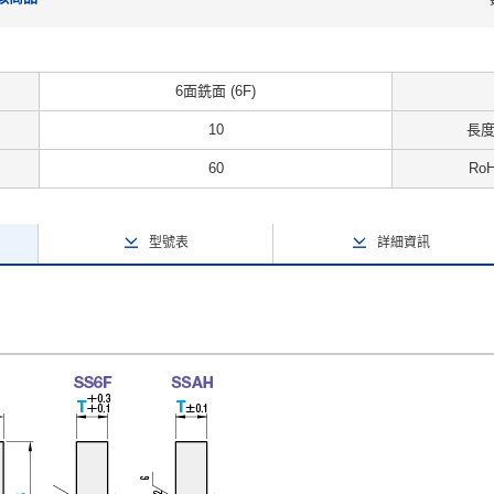
6面銑面 (6F)
10
長度
60
Ro
型號表
詳細資訊