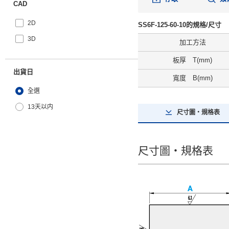
CAD
2D
SS6F-125-60-10的規格/尺寸
3D
加工方法
板厚 T(mm)
出貨日
寬度 B(mm)
全選
13天以内
尺寸圖・規格表
尺寸圖・規格表