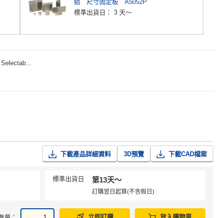
鋁 尺寸固定板 A5052P
標準出貨日：
3 天～
ctab...
下載產品詳細資料
3D預覽
下載CAD檔案
標準出貨日
第13天〜
訂購翌日起算(不含假日)
立即訂購
放入購物車
數量：