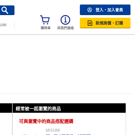
登入・加入會員
新規詢價・訂購
SUMI
購物車
與我們連絡
經常被一起瀏覽的商品
可與瀏覽中的商品搭配選購
MISUMI