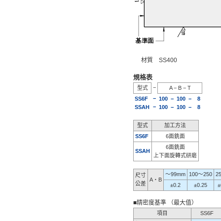
材質 SS400
規格表
−
型式
A − B − T
−
SS6F
100
− 100 − 8
−
SSAH
100
− 100 − 8
型式
加工方法
SS6F
6面銑面
6面銑面
SSAH
上下面旋轉式研磨
〜99mm
100〜250
2
尺寸
A・B
公差
±0.2
±0.25
±
■精密度基準 （最大值）
項目
SS6F