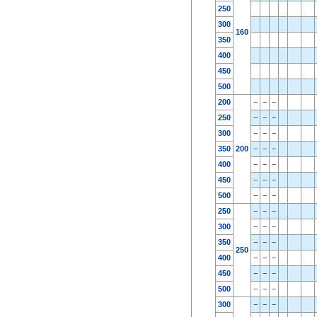
250
300
160
350
400
450
500
200
−
−
−
250
−
−
−
300
−
−
−
350
200
−
−
−
400
−
−
−
450
−
−
−
500
−
−
−
250
−
−
−
300
−
−
−
350
−
−
−
250
400
−
−
−
450
−
−
−
500
−
−
−
300
−
−
−