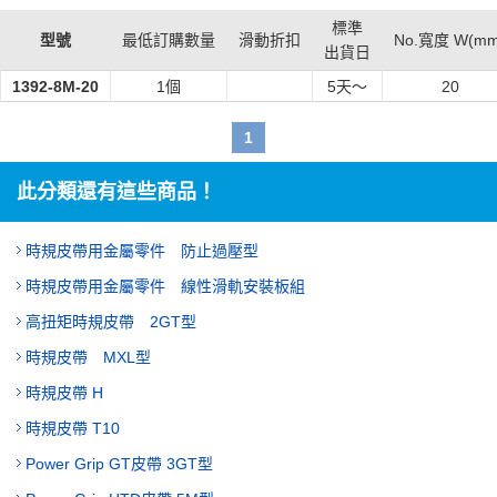
標準
型號
最低訂購數量
滑動折扣
No.寬度 W(mm
出貨日
1392-8M-20
1個
5
天～
20
1
此分類還有這些商品！
時規皮帶用金屬零件 防止過壓型
時規皮帶用金屬零件 線性滑軌安裝板組
高扭矩時規皮帶 2GT型
時規皮帶 MXL型
時規皮帶 H
時規皮帶 T10
Power Grip GT皮帶 3GT型