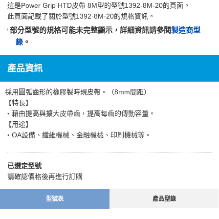
這是
Power Grip HTD皮帶 8M型
的型號1392-8M-20的頁面。
此頁面記載了關於型號1392-8M-20的規格資訊。
部分型號的規格可能未完整顯示，詳細資訊請參閱
製造商型
錄
。
產品資訊
採用圓弧齒形的橡膠製時規皮帶。（8mm間距）
【特長】
・藉由提高與擴大皮帶齒，提高每齒的傳動容量。
【用途】
・OA設備、纖維機械、金融機械、印刷機械等。
已選定型號
請確認價格後再進行訂購
型號表
產品型錄