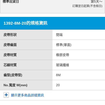
標準出貨日
第
5
天～
訂購翌日起算(不含假日)
1392-8M-20的規格資訊
皮帶形狀
閉端
皮帶齒面
標準(單面)
皮帶材質
橡膠皮帶
芯線材質
玻璃纖維
齒型(皮帶型)
8M
No.寬度 W(mm)
20
顯示更多商品詳細資訊