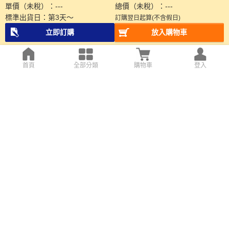
單價（未稅）：
---
總價（未稅）：
---
標準出貨日：
第
3
天～
訂購翌日起算(不含假日)
立即訂購
放入購物車
首頁
全部分類
購物車
登入