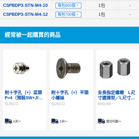
CSPBDP3-STN-M4-10
1包
-
每包800個。
CSPBDP3-STN-M4-12
1包
-
每包700個。
經常被一起購買的商品
附十字孔（+）盆頭
附十字孔（+）平頭
全長指定螺帽 L尺
P=4（預裝SW+JIS
小螺絲
寸選擇型／L尺寸指
小型 W）小螺絲
定型
SUNCO
SUNCO
MISUMI
3天～
3天～
當日可能〜