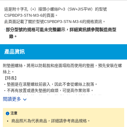
這是
附十字孔（+）接頭小螺絲P=3（SW+JIS平W）
的型號
CSPBDP3-STN-M3-6的頁面。
此頁面記載了關於型號CSPBDP3-STN-M3-6的規格資訊。
部分型號的規格可能未完整顯示，詳細資訊請參閱
製造商型
錄
。
產品資訊
附墊圈螺絲，將用以防鬆脫和座面塌陷而使用的墊圈，預先安裝在螺
絲上。
【特長】
・墊圈是在滾壓螺紋前嵌入，因此不會從螺絲上脫落。
・不再有放置或遺失墊圈的麻煩，可提高作業效率。
・亦可防止忘記鎖入墊圈的預裝式螺絲。也稱為組合螺絲。
閱讀更多
・結構上，墊圈內徑較小，不易從螺牙上脫落。
【用途】
注意
・沒有特定用途，適合用在各種地方。
商品照片為代表商品，詳細請參考商品規格。