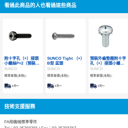
看過此商品的人也看過這些商品
附十字孔（+）接頭
SUNCO Tight （+）
預裝外齒墊圈附十字
小螺絲P=2（預裝
B型 盆頭
孔（+）接頭小螺絲
SW）
（外齒W）
SUNCO
SUNCO
SUNCO
標準單價(未稅)
-
標準單價(未稅)
-
標準單價(未稅)
-
3
天～
3
天～
3
天～
技術支援服務
FA用機械標準零件