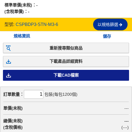
標準單價(未稅)：
-
(含稅單價)：
-
型號:
CSPBDP3-STN-M3-6
以規格篩選
規格資訊
儲存
重新搜尋類似商品
下載產品詳細資料
下載CAD檔案
訂單數量：
包裝(每包1200個)
單價(未稅)
---
總價(未稅)
---
(含稅價格)
(
---
)