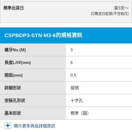
標準出貨日
第
3
天～
訂購翌日起算(不含假日)
CSPBDP3-STN-M3-6的規格資訊
螺牙No.(M)
3
長度L/l/ℓ(mm)
6
間距(mm)
0.5
詳細形狀
接頭
安裝孔形狀
十字孔
基本形狀
標準（圓）
顯示更多商品詳細資訊