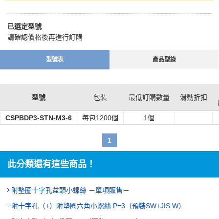
已選定型號
請確認價格後再進行訂購
型號表
產品型錄
型號
包裝
最低訂購數量
滑動折扣
CSPBDP3-STN-M3-6
每包1200個
1個
1
此分類還有這些商品！
附墊圈十字孔盆頭小螺絲 －單項販售－
附十字孔（+）附墊圈六角小螺絲 P=3（預裝SW+JIS W）