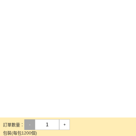
訂單數量：
-
+
包裝(每包1200個)