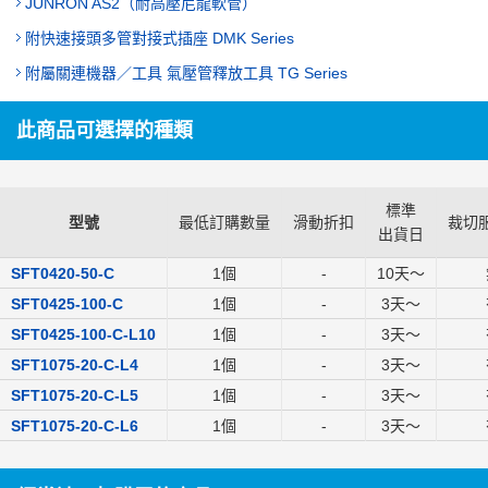
JUNRON AS2（耐高壓尼龍軟管）
附快速接頭多管對接式插座 DMK Series
附屬關連機器／工具 氣壓管釋放工具 TG Series
此商品可選擇的種類
標準
型號
最低訂購數量
滑動折扣
裁切
出貨日
SFT0420-50-C
1個
-
10
天～
SFT0425-100-C
1個
-
3
天～
SFT0425-100-C-L10
1個
-
3
天～
SFT1075-20-C-L4
1個
-
3
天～
SFT1075-20-C-L5
1個
-
3
天～
SFT1075-20-C-L6
1個
-
3
天～