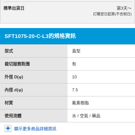
標準出貨日
第
3
天～
訂購翌日起算(不含假日)
SFT1075-20-C-L3的規格資訊
型式
直型
裁切服務對應
有
外徑 D(φ)
10
內徑 d(φ)
7.5
材質
氟素樹脂
使用流體
水 / 空氣 / 藥品
顯示更多商品詳細資訊