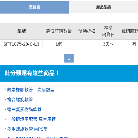
型號表
產品型錄
標準
型號
最低訂購數量
滑動折扣
裁切服
出貨日
SFT1075-20-C-L3
1個
3
天～
有
1
此分類還有這些商品！
氟素橡膠軟管 高耐熱型
複合螺旋軟管
彎曲氟素樹脂軟管
一般環境用配管 真空用管
多重螺旋軟管 MPS型