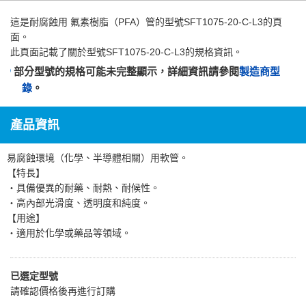
這是
耐腐蝕用 氟素樹脂（PFA）管
的型號SFT1075-20-C-L3的頁
面。
此頁面記載了關於型號SFT1075-20-C-L3的規格資訊。
部分型號的規格可能未完整顯示，詳細資訊請參閱
製造商型
錄
。
產品資訊
易腐蝕環境（化學、半導體相關）用軟管。
【特長】
・具備優異的耐藥、耐熱、耐候性。
・高內部光滑度、透明度和純度。
【用途】
・適用於化學或藥品等領域。
已選定型號
請確認價格後再進行訂購