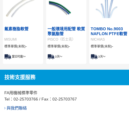
氟素樹脂軟管
一般環境用配管 軟質
TOMBO No.9003
聚氨酯管
NAFLON PTFE軟管
MISUMI
PISCO（匹士克）
NICHIAS
標準單價(未稅)
-
標準單價(未稅)
-
標準單價(未稅)
-
當日可能～
3
天～
3
天～
技術支援服務
FA用機械標準零件
Tel：
02-25703766
/ Fax：02-25703767
與我們聯絡