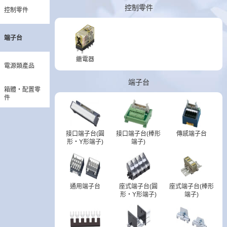
控制零件
控制零件
端子台
繼電器
電源類產品
端子台
箱體・配置零
件
接口端子台(圓
接口端子台(棒形
傳感端子台
形・Y形端子)
端子)
通用端子台
座式端子台(圓
座式端子台(棒形
形・Y形端子)
端子)