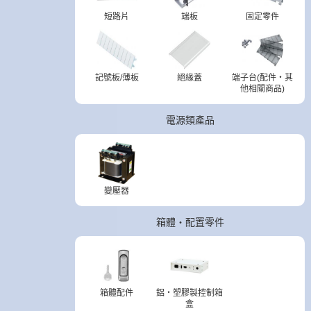
短路片
端板
固定零件
記號板/薄板
絕緣蓋
端子台(配件・其
他相關商品)
電源類產品
變壓器
箱體・配置零件
箱體配件
鋁・塑膠製控制箱
盒