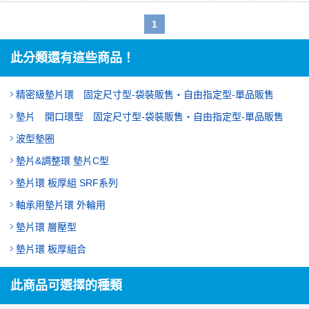
1
此分類還有這些商品！
精密級墊片環 固定尺寸型‐袋裝販售・自由指定型‐單品販售
墊片 開口環型 固定尺寸型‐袋裝販售・自由指定型‐單品販售
波型墊圈
墊片&調整環 墊片C型
墊片環 板厚組 SRF系列
軸承用墊片環 外輪用
墊片環 層壓型
墊片環 板厚組合
此商品可選擇的種類