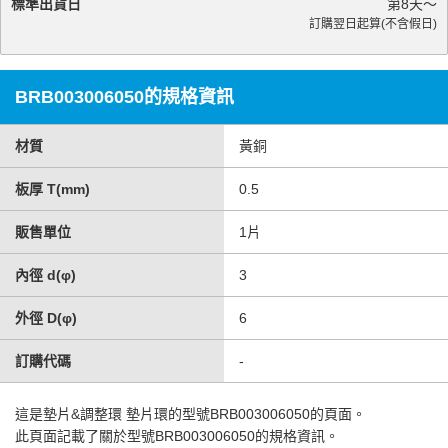
標準出貨日
第
8
天～
訂購翌日起算(不含假日)
BRB003006050的規格資訊
材質
黃銅
板厚 T(mm)
0.5
販售單位
1片
內徑 d(φ)
3
外徑 D(φ)
6
訂購代碼
-
這是
墊片&調整環 墊片環
的型號BRB003006050的頁面。
此頁面記載了關於型號BRB003006050的規格資訊。