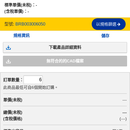
標準單價(未稅)：
-
(含稅單價)：
-
型號:
BRB003006050
以規格篩選
規格資訊
儲存
下載產品詳細資料
無符合的的CAD檔案
訂單數量：
此商品最低可自6個開始訂購。
單價(未稅)
---
總價(未稅)
---
(含稅價格)
(
---
)