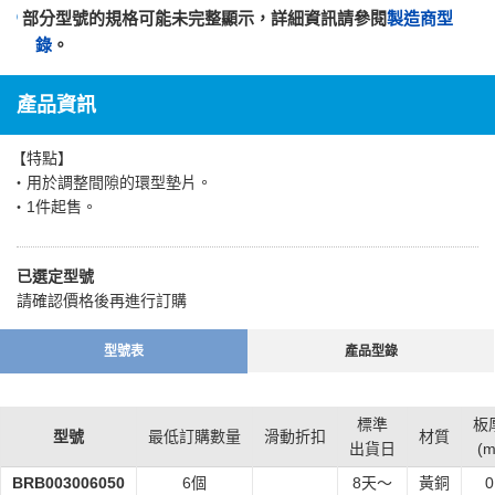
部分型號的規格可能未完整顯示，詳細資訊請參閱
製造商型
錄
。
產品資訊
【特點】
・用於調整間隙的環型墊片。
・1件起售。
已選定型號
請確認價格後再進行訂購
型號表
產品型錄
標準
板
型號
最低訂購數量
滑動折扣
材質
出貨日
(
BRB003006050
6個
8
天～
黃銅
0