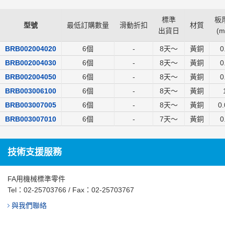
標準
板厚
型號
最低訂購數量
滑動折扣
材質
出貨日
(
m
BRB002004020
6個
-
8
天～
黃銅
0
BRB002004030
6個
-
8
天～
黃銅
0
BRB002004050
6個
-
8
天～
黃銅
0
BRB003006100
6個
-
8
天～
黃銅
BRB003007005
6個
-
8
天～
黃銅
0.
BRB003007010
6個
-
7
天～
黃銅
0
技術支援服務
FA用機械標準零件
Tel：
02-25703766
/ Fax：02-25703767
與我們聯絡