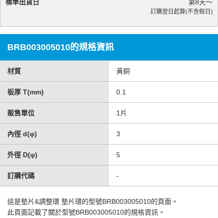
標準出貨日
第
8
天～
訂購翌日起算(不含假日)
BRB003005010的規格資訊
材質
黃銅
板厚 T(mm)
0.1
販售單位
1片
內徑 d(φ)
3
外徑 D(φ)
5
訂購代碼
-
這是
墊片&調整環 墊片環
的型號BRB003005010的頁面。
此頁面記載了關於型號BRB003005010的規格資訊。