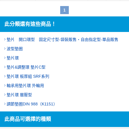
1
此分類還有這些商品！
墊片 開口環型 固定尺寸型‐袋裝販售・自由指定型‐單品販售
波型墊圈
墊片環
墊片&調整環 墊片C型
墊片環 板厚組 SRF系列
軸承用墊片環 外輪用
墊片環 層壓型
調節墊圈DIN 988（K1151）
此商品可選擇的種類