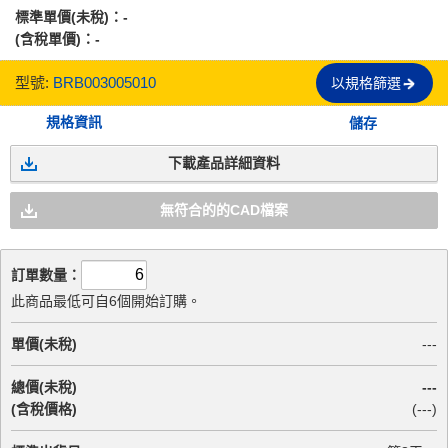
標準單價(未稅)：
-
(含稅單價)：
-
型號:
BRB003005010
以規格篩選
規格資訊
儲存
下載產品詳細資料
無符合的的CAD檔案
訂單數量：
此商品最低可自6個開始訂購。
單價(未稅)
---
總價(未稅)
---
(含稅價格)
(
---
)