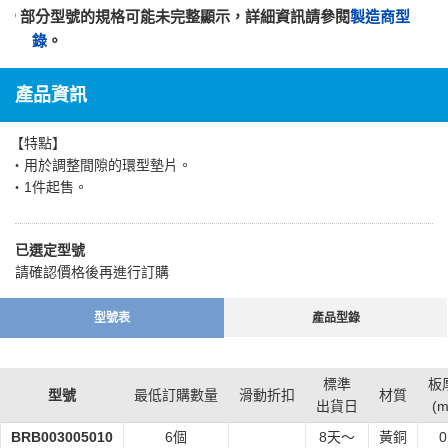
部分型號的規格可能未完整顯示，詳細資訊請參閱
製造商型
錄
。
產品資訊
【特點】
・用於調整間隙的環型墊片。
・1件起售。
已選定型號
請確認價格後再進行訂購
型號表
產品型錄
標準
板
型號
最低訂購數量
滑動折扣
材質
出貨日
(
BRB003005010
6個
8
天～
黃銅
0