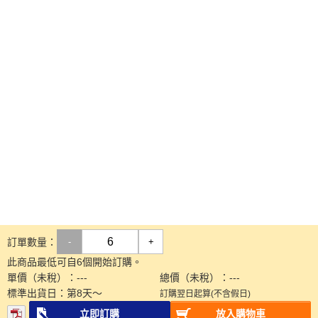
訂單數量：
-
+
此商品最低可自6個開始訂購。
單價（未稅）：
---
總價（未稅）：
---
標準出貨日：
第
8
天～
訂購翌日起算(不含假日)
立即訂購
放入購物車