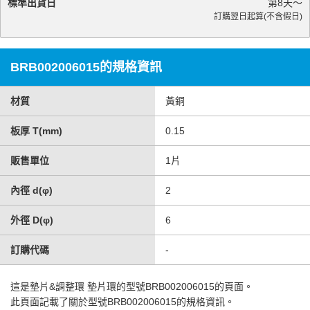
標準出貨日
第
8
天～
訂購翌日起算(不含假日)
BRB002006015的規格資訊
材質
黃銅
板厚 T(mm)
0.15
販售單位
1片
內徑 d(φ)
2
外徑 D(φ)
6
訂購代碼
-
這是
墊片&調整環 墊片環
的型號BRB002006015的頁面。
此頁面記載了關於型號BRB002006015的規格資訊。