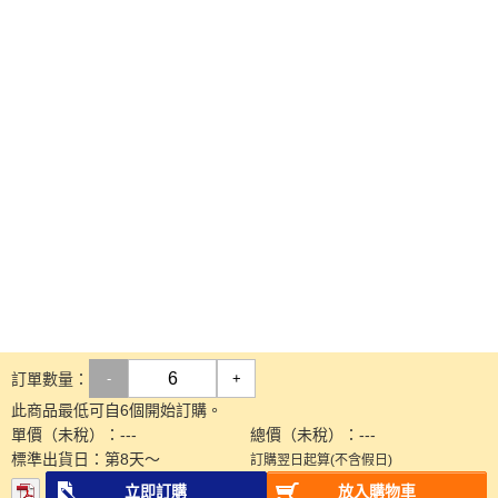
訂單數量：
-
+
此商品最低可自6個開始訂購。
單價（未稅）：
---
總價（未稅）：
---
標準出貨日：
第
8
天～
訂購翌日起算(不含假日)
立即訂購
放入購物車