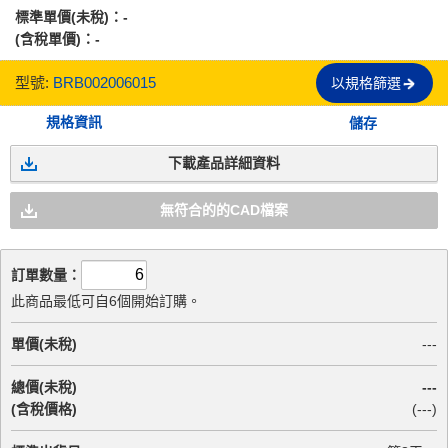
標準單價(未稅)：
-
(含稅單價)：
-
型號:
BRB002006015
以規格篩選
規格資訊
儲存
下載產品詳細資料
無符合的的CAD檔案
訂單數量：
此商品最低可自6個開始訂購。
單價(未稅)
---
總價(未稅)
---
(含稅價格)
(
---
)