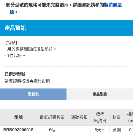
部分型號的規格可能未完整顯示，詳細資訊請參閱
製造商型
錄
。
產品資訊
【特點】
・用於調整間隙的環型墊片。
・1件起售。
已選定型號
請確認價格後再進行訂購
型號表
產品型錄
標準
板
型號
最低訂購數量
滑動折扣
材質
出貨日
(
BRB002006015
6個
8
天～
黃銅
0