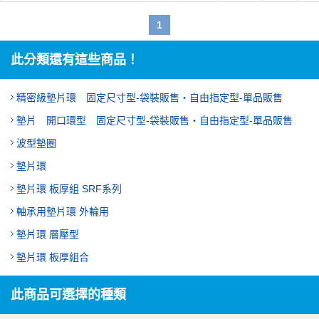
1
此分類還有這些商品！
精密級墊片環 固定尺寸型‐袋裝販售・自由指定型‐單品販售
墊片 開口環型 固定尺寸型‐袋裝販售・自由指定型‐單品販售
波型墊圈
墊片環
墊片環 板厚組 SRF系列
軸承用墊片環 外輪用
墊片環 層壓型
墊片環 板厚組合
此商品可選擇的種類