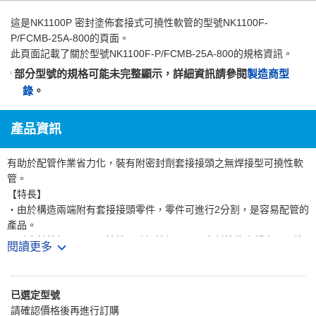
這是
NK1100P 密封塗佈套接式可撓性軟管
的型號NK1100F-
P/FCMB-25A-800的頁面。
此頁面記載了關於型號NK1100F-P/FCMB-25A-800的規格資訊。
部分型號的規格可能未完整顯示，詳細資訊請參閱
製造商型
錄
。
產品資訊
有助於配管作業省力化，裝有附密封劑套接接頭之無焊接型可撓性軟
管。
【特長】
・由於構造兩端附有套接接頭零件，零件可進行2分割，是容易配管的
產品。
・耐腐蝕性優異。・可撓性、防振性優異。・密封性能也穩定，可維
閱讀更多
持高品質。
・構造軟管內徑大，因此壓力損失小且容易確保流量。
・事先在套接接頭上塗佈密封劑，可省去配管時塗佈密封劑的時間。
已選定型號
・襯墊的標準為FCMB零件=非石棉、SUS304零件=PTFE。
請確認價格後再進行訂購