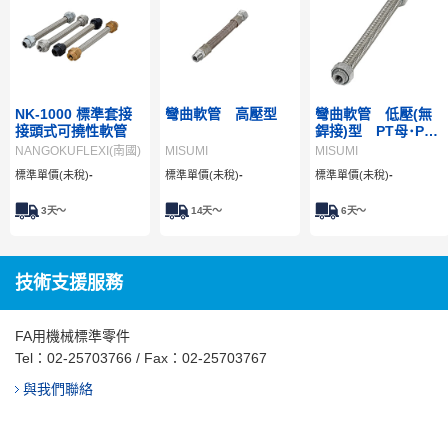
NK-1000 標準套接
彎曲軟管 高壓型
彎曲軟管 低壓(無
接頭式可撓性軟管
銲接)型 PT母･PT
母
NANGOKUFLEXI(南國)
MISUMI
MISUMI
標準單價(未稅)
-
標準單價(未稅)
-
標準單價(未稅)
-
3
天～
14
天～
6
天～
技術支援服務
FA用機械標準零件
Tel：
02-25703766
/ Fax：02-25703767
與我們聯絡