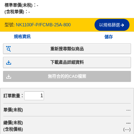
標準單價(未稅)：
-
(含稅單價)：
-
型號:
NK1100F-P/FCMB-25A-800
以規格篩選
規格資訊
儲存
重新搜尋類似商品
下載產品詳細資料
無符合的的CAD檔案
訂單數量：
單價(未稅)
---
總價(未稅)
---
(含稅價格)
(
---
)