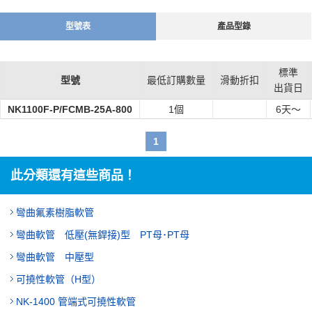
【用途】
・可用於所有一般配管的配管誤差調整或移位吸收等。
型號表
產品型錄
・吸收機器產生的振動，防止配管破損。
標準
型號
最低訂購數量
滑動折扣
出貨日
NK1100F-P/FCMB-25A-800
1個
6
天～
1
此分類還有這些商品！
彎曲氟素樹脂軟管
彎曲軟管 低壓(無銲接)型 PT母･PT母
彎曲軟管 中壓型
可撓性軟管（H型）
NK-1400 管端式可撓性軟管