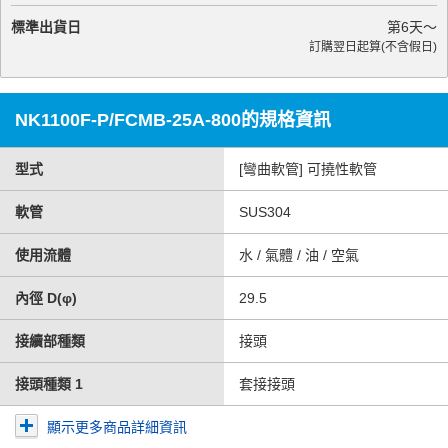
標準出貨日
第
6
天～
訂購翌日起算(不含假日)
NK1100F-P/FCMB-25A-800的規格資訊
型式
[彎曲軟管] 可撓性軟管
軟管
SUS304
使用流體
水 / 氣體 / 油 / 空氣
內徑 D(φ)
29.5
接續部種類
接頭
接頭種類 1
套接接頭
顯示更多商品詳細資訊