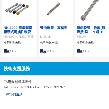
NK-1000 標準套接
彎曲軟管 高壓型
彎曲軟管 低壓(無
接頭式可撓性軟管
銲接)型 PT母･PT
母
NANGOKUFLEXI(南國)
MISUMI
MISUMI
標準單價(未稅)
-
標準單價(未稅)
-
標準單價(未稅)
-
3
天～
14
天～
6
天～
技術支援服務
FA用機械標準零件
Tel：
02-25703766
/ Fax：02-25703767
與我們聯絡