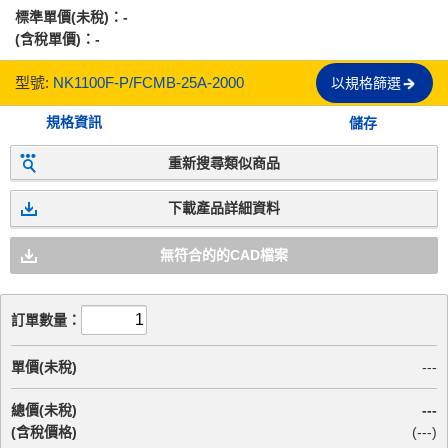
標準單價(未稅)：
-
(含稅單價)：
-
型號:
NK1100F-P/FCMB-25A-2000
以規格篩選
規格資訊
儲存
重新搜尋類似商品
下載產品詳細資料
無符合的的CAD檔案
訂單數量：
單價(未稅)
---
總價(未稅)
---
(含稅價格)
(
---
)