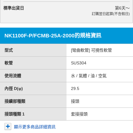
標準出貨日
第
6
天～
訂購翌日起算(不含假日)
NK1100F-P/FCMB-25A-2000的規格資訊
型式
[彎曲軟管] 可撓性軟管
軟管
SUS304
使用流體
水 / 氣體 / 油 / 空氣
內徑 D(φ)
29.5
接續部種類
接頭
接頭種類 1
套接接頭
顯示更多商品詳細資訊