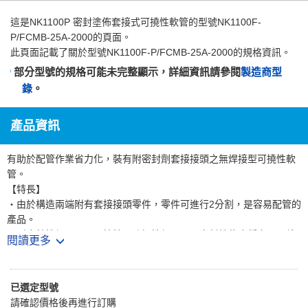
這是
NK1100P 密封塗佈套接式可撓性軟管
的型號NK1100F-
P/FCMB-25A-2000的頁面。
此頁面記載了關於型號NK1100F-P/FCMB-25A-2000的規格資訊。
部分型號的規格可能未完整顯示，詳細資訊請參閱
製造商型
錄
。
產品資訊
有助於配管作業省力化，裝有附密封劑套接接頭之無焊接型可撓性軟
管。
【特長】
・由於構造兩端附有套接接頭零件，零件可進行2分割，是容易配管的
產品。
・耐腐蝕性優異。・可撓性、防振性優異。・密封性能也穩定，可維
閱讀更多
持高品質。
・構造軟管內徑大，因此壓力損失小且容易確保流量。
・事先在套接接頭上塗佈密封劑，可省去配管時塗佈密封劑的時間。
已選定型號
・襯墊的標準為FCMB零件=非石棉、SUS304零件=PTFE。
請確認價格後再進行訂購