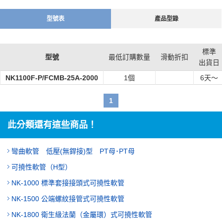
【用途】
・可用於所有一般配管的配管誤差調整或移位吸收等。
型號表
產品型錄
・吸收機器產生的振動，防止配管破損。
標準
型號
最低訂購數量
滑動折扣
出貨日
NK1100F-P/FCMB-25A-2000
1個
6
天～
1
此分類還有這些商品！
彎曲軟管 低壓(無銲接)型 PT母･PT母
可撓性軟管（H型）
NK-1000 標準套接接頭式可撓性軟管
NK-1500 公端螺紋接管式可撓性軟管
NK-1800 衛生級法蘭（金屬環）式可撓性軟管