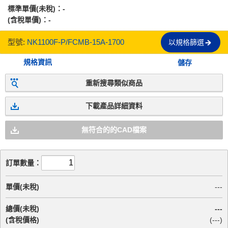
標準單價(未稅)：
-
(含稅單價)：
-
型號:
NK1100F-P/FCMB-15A-1700
以規格篩選
規格資訊
儲存
重新搜尋類似商品
下載產品詳細資料
無符合的的CAD檔案
訂單數量：
單價(未稅)
---
總價(未稅)
---
(含稅價格)
(
---
)