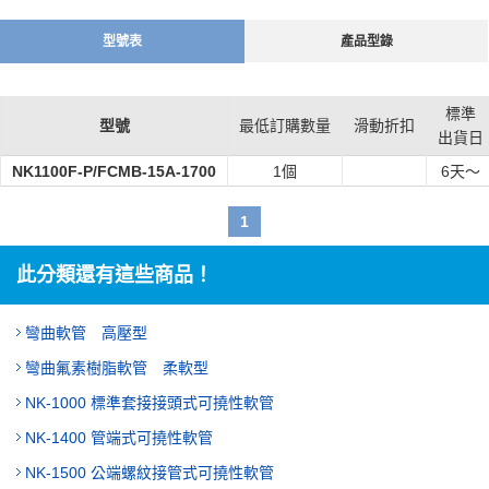
【用途】
・可用於所有一般配管的配管誤差調整或移位吸收等。
型號表
產品型錄
・吸收機器產生的振動，防止配管破損。
標準
型號
最低訂購數量
滑動折扣
出貨日
NK1100F-P/FCMB-15A-1700
1個
6
天～
1
此分類還有這些商品！
彎曲軟管 高壓型
彎曲氟素樹脂軟管 柔軟型
NK-1000 標準套接接頭式可撓性軟管
NK-1400 管端式可撓性軟管
NK-1500 公端螺紋接管式可撓性軟管