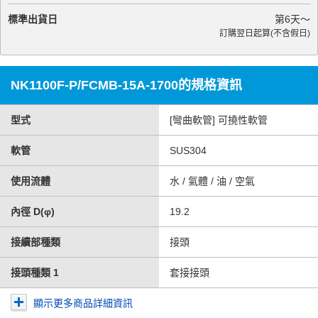
標準出貨日
第
6
天～
訂購翌日起算(不含假日)
NK1100F-P/FCMB-15A-1700的規格資訊
型式
[彎曲軟管] 可撓性軟管
軟管
SUS304
使用流體
水 / 氣體 / 油 / 空氣
內徑 D(φ)
19.2
接續部種類
接頭
接頭種類 1
套接接頭
顯示更多商品詳細資訊