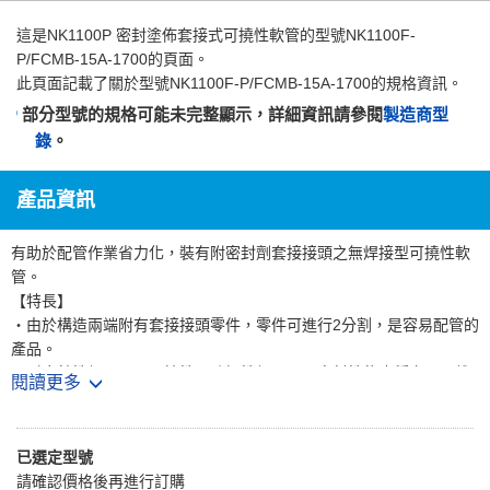
這是
NK1100P 密封塗佈套接式可撓性軟管
的型號NK1100F-
P/FCMB-15A-1700的頁面。
此頁面記載了關於型號NK1100F-P/FCMB-15A-1700的規格資訊。
部分型號的規格可能未完整顯示，詳細資訊請參閱
製造商型
錄
。
產品資訊
有助於配管作業省力化，裝有附密封劑套接接頭之無焊接型可撓性軟
管。
【特長】
・由於構造兩端附有套接接頭零件，零件可進行2分割，是容易配管的
產品。
・耐腐蝕性優異。・可撓性、防振性優異。・密封性能也穩定，可維
閱讀更多
持高品質。
・構造軟管內徑大，因此壓力損失小且容易確保流量。
・事先在套接接頭上塗佈密封劑，可省去配管時塗佈密封劑的時間。
已選定型號
・襯墊的標準為FCMB零件=非石棉、SUS304零件=PTFE。
請確認價格後再進行訂購