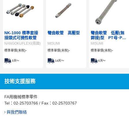
NK-1000 標準套接
彎曲軟管 高壓型
彎曲軟管 低壓(無
接頭式可撓性軟管
銲接)型 PT母･PT
母
NANGOKUFLEXI(南國)
MISUMI
MISUMI
標準單價(未稅)
-
標準單價(未稅)
-
標準單價(未稅)
-
3
天～
14
天～
6
天～
技術支援服務
FA用機械標準零件
Tel：
02-25703766
/ Fax：02-25703767
與我們聯絡