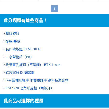
1
此分類還有這些商品！
壓紋旋鈕
旋鈕 長型
長凹槽旋鈕 KLM／KLF
一字型旋鈕（BK）
攻牙盲孔旋鈕（不鏽鋼） BTK-L-sus
鋁製握鈕 DIN6335
IFF 圓柱形把手 附雙重護手 高科技聚合物
KSFS-NI 七角形旋鈕（內螺牙）
此商品可選擇的種類