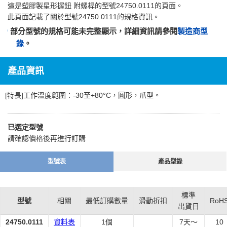
這是
塑膠製星形握鈕 附螺桿
的型號24750.0111的頁面。
此頁面記載了關於型號24750.0111的規格資訊。
部分型號的規格可能未完整顯示，詳細資訊請參閱
製造商型
錄
。
產品資訊
[特長]工作溫度範圍：-30至+80°C，圓形，爪型。
已選定型號
請確認價格後再進行訂購
型號表
產品型錄
標準
型號
相關
最低訂購數量
滑動折扣
RoH
出貨日
24750.0111
資料表
1個
7
天～
10