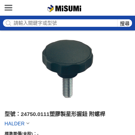
MISUMI
搜尋
型號：24750.0111塑膠製星形握鈕 附螺桿
HALDER
標準單價(未稅)：
-