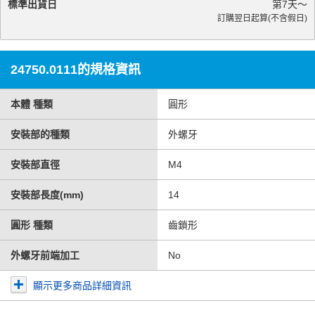
標準出貨日
第
7
天～
訂購翌日起算(不含假日)
24750.0111的規格資訊
本體 種類
圓形
安裝部的種類
外螺牙
安裝部直徑
M4
安裝部長度(mm)
14
圓形 種類
齒鎖形
外螺牙前端加工
No
顯示更多商品詳細資訊