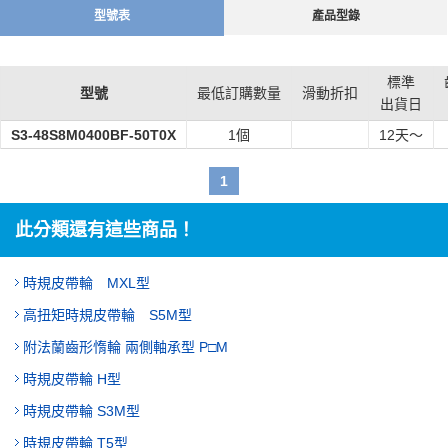
型號表
產品型錄
標準
型號
最低訂購數量
滑動折扣
出貨日
S3-48S8M0400BF-50T0X
1個
12
天～
1
此分類還有這些商品！
時規皮帶輪 MXL型
高扭矩時規皮帶輪 S5M型
附法蘭齒形惰輪 兩側軸承型 P□M
時規皮帶輪 H型
時規皮帶輪 S3M型
時規皮帶輪 T5型