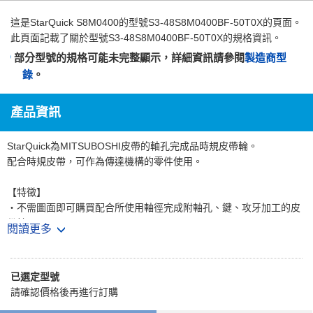
這是
StarQuick S8M0400
的型號S3-48S8M0400BF-50T0X的頁面。
此頁面記載了關於型號S3-48S8M0400BF-50T0X的規格資訊。
部分型號的規格可能未完整顯示，詳細資訊請參閱
製造商型
錄
。
產品資訊
StarQuick為MITSUBOSHI皮帶的軸孔完成品時規皮帶輪。
配合時規皮帶，可作為傳達機構的零件使用。
【特徵】
・不需圖面即可購買配合所使用軸徑完成附軸孔、鍵、攻牙加工的皮
帶輪。
閱讀更多
・亦可選擇表面處理或有無鉚合法蘭，可對應各種需求。
【用途】
已選定型號
・從工作機械、射出成形機等大型機械到影印機或印表機等OA設備
請確認價格後再進行訂購
廣泛使用於多種裝置。