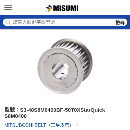
MISUMI
搜尋
型號：S3-48S8M0400BF-50T0XStarQuick 
S8M0400
MITSUBOSHI BELT（三星皮帶）