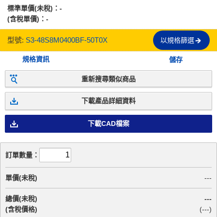
標準單價(未稅)：
-
(含稅單價)：
-
型號:
S3-48S8M0400BF-50T0X
以規格篩選
規格資訊
儲存
重新搜尋類似商品
下載產品詳細資料
下載CAD檔案
訂單數量：
單價(未稅)
---
總價(未稅)
---
(含稅價格)
(
---
)