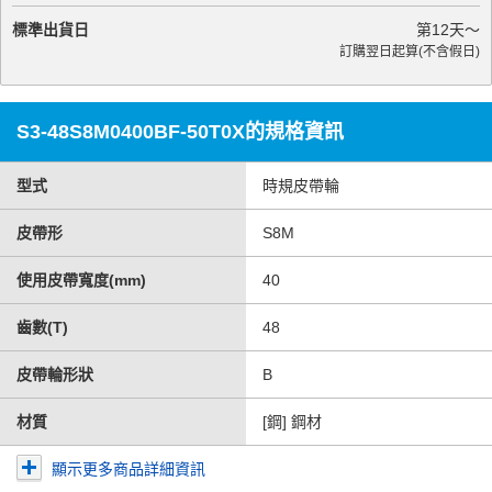
標準出貨日
第
12
天～
訂購翌日起算(不含假日)
S3-48S8M0400BF-50T0X的規格資訊
型式
時規皮帶輪
皮帶形
S8M
使用皮帶寬度(mm)
40
齒數(T)
48
皮帶輪形狀
B
材質
[鋼] 鋼材
顯示更多商品詳細資訊