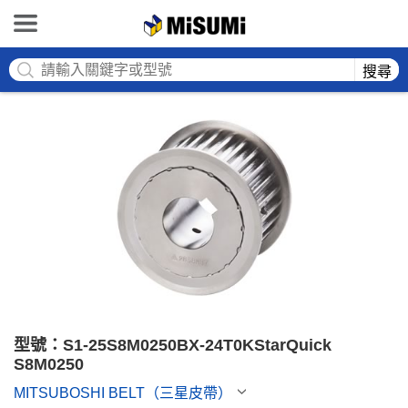
MISUMI
搜尋
型號：S1-25S8M0250BX-24T0KStarQuick 
S8M0250
MITSUBOSHI BELT（三星皮帶）