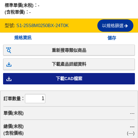
標準單價(未稅)：
-
(含稅單價)：
-
型號:
S1-25S8M0250BX-24T0K
以規格篩選
規格資訊
儲存
重新搜尋類似商品
下載產品詳細資料
下載CAD檔案
訂單數量：
單價(未稅)
---
總價(未稅)
---
(含稅價格)
(
---
)