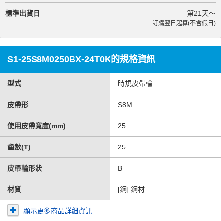
標準出貨日
第
21
天～
訂購翌日起算(不含假日)
S1-25S8M0250BX-24T0K的規格資訊
型式
時規皮帶輪
皮帶形
S8M
使用皮帶寬度(mm)
25
齒數(T)
25
皮帶輪形狀
B
材質
[鋼] 鋼材
顯示更多商品詳細資訊