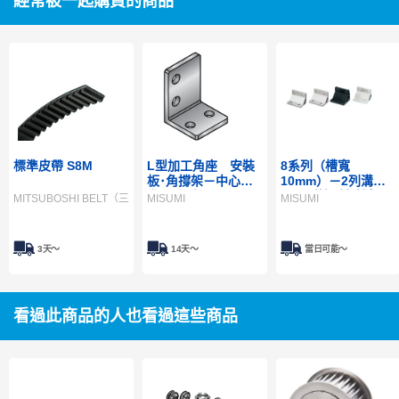
經常被一起購買的商品
標準皮帶 S8M
L型加工角座 安裝
8系列（槽寬
板･角撐架－中心基
10mm）－2列溝用
準開孔型－ LRCDA
－厚型擠型角撐架
MITSUBOSHI BELT（三星皮帶）
MISUMI
MISUMI
3天～
14天～
當日可能〜
看過此商品的人也看過這些商品