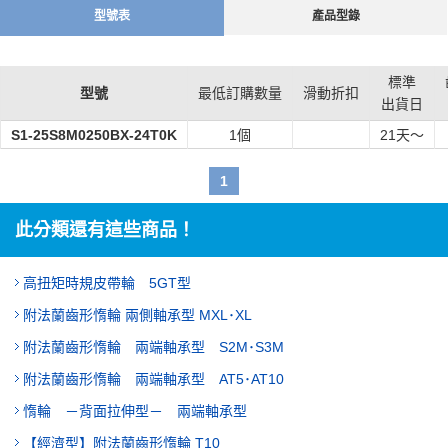
型號表
產品型錄
標準
型號
最低訂購數量
滑動折扣
出貨日
S1-25S8M0250BX-24T0K
1個
21
天～
1
此分類還有這些商品！
高扭矩時規皮帶輪 5GT型
附法蘭齒形惰輪 兩側軸承型 MXL･XL
附法蘭齒形惰輪 兩端軸承型 S2M･S3M
附法蘭齒形惰輪 兩端軸承型 AT5･AT10
惰輪 －背面拉伸型－ 兩端軸承型
【經濟型】附法蘭齒形惰輪 T10