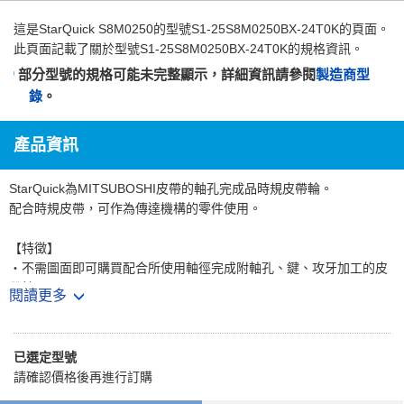
這是
StarQuick S8M0250
的型號S1-25S8M0250BX-24T0K的頁面。
此頁面記載了關於型號S1-25S8M0250BX-24T0K的規格資訊。
部分型號的規格可能未完整顯示，詳細資訊請參閱
製造商型
錄
。
產品資訊
StarQuick為MITSUBOSHI皮帶的軸孔完成品時規皮帶輪。
配合時規皮帶，可作為傳達機構的零件使用。
【特徵】
・不需圖面即可購買配合所使用軸徑完成附軸孔、鍵、攻牙加工的皮
帶輪。
閱讀更多
・亦可選擇表面處理或有無鉚合法蘭，可對應各種需求。
【用途】
已選定型號
・從工作機械、射出成形機等大型機械到影印機或印表機等OA設備
請確認價格後再進行訂購
廣泛使用於多種裝置。