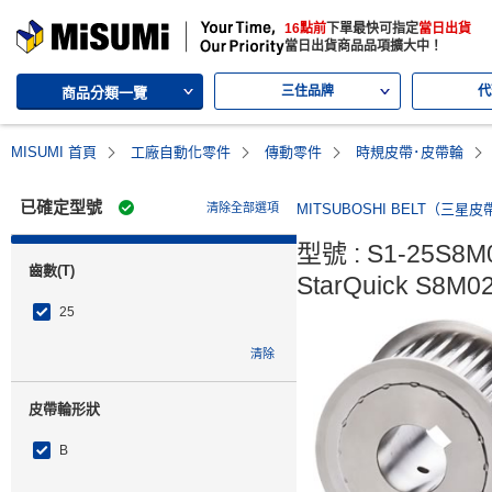
MISUMI | 三住的綜合Web產品型錄
16點前
下單最快可指定
當日出貨
MISUMI | Your Time, Our Priority
當日出貨商品品項擴大中！
三住品牌
代
商品分類一覽
MISUMI 首頁
工廠自動化零件
傳動零件
時規皮帶･皮帶輪
已確定型號
清除全部選項
MITSUBOSHI BELT（三星皮
型號 : S1-25S8M
齒數(T)
StarQuick S8M0
25
清除
皮帶輪形狀
B