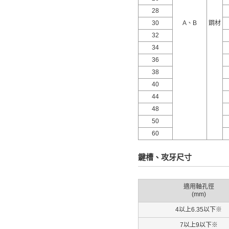
28
30
A、B
鋼材
32
34
36
38
40
44
48
50
60
鍵槽、攻牙尺寸
適用軸孔徑
(mm)
4以上6.35以下※
7以上9以下※