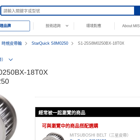
技術諮詢
環境對應
About MI
理品牌
時規皮帶輪
StarQuick S8M0250
S1-25S8M0250BX-18T0X
帶）
0250BX-18T0X

250
經常被一起瀏覽的商品
可與瀏覽中的商品搭配選購
MITSUBOSHI BELT（三星皮帶）