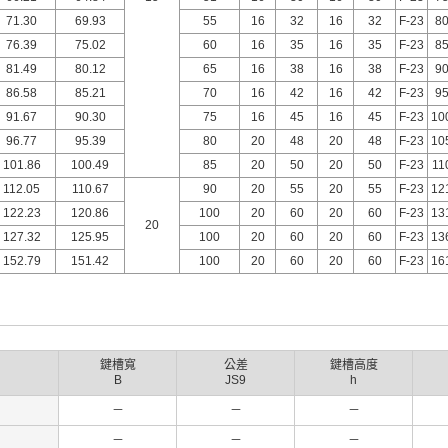
71.30
69.93
55
16
32
16
32
F-23
8
76.39
75.02
60
16
35
16
35
F-23
8
81.49
80.12
65
16
38
16
38
F-23
9
86.58
85.21
70
16
42
16
42
F-23
9
91.67
90.30
75
16
45
16
45
F-23
10
96.77
95.39
80
20
48
20
48
F-23
10
101.86
100.49
85
20
50
20
50
F-23
11
112.05
110.67
90
20
55
20
55
F-23
12
122.23
120.86
100
20
60
20
60
F-23
13
20
127.32
125.95
100
20
60
20
60
F-23
13
152.79
151.42
100
20
60
20
60
F-23
16
鍵槽寬
公差
鍵槽高度
B
JS9
h
－
－
－
－
－
－