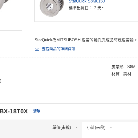
StarQuick S8M0150
標準出貨日：
7 天～
StarQuick為MITSUBOSHI皮帶的軸孔完成品時規皮帶輪。 
查看商品的詳細資訊
皮帶形
S8M
材質
鋼材
)
BX-18T0X
清除
單價(未稅)
-
小計(未稅)
-