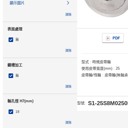
顯示圖片
清除
表面處理
PDF
無
清除
型式
時規皮帶輪
鍵槽加工
使用皮帶寬度(mm)
25
皮帶輪/惰輪
皮帶輪(無軸承
無
清除
軸孔徑 H7(mm)
S1-25S8M0250
型號
:
18
清除