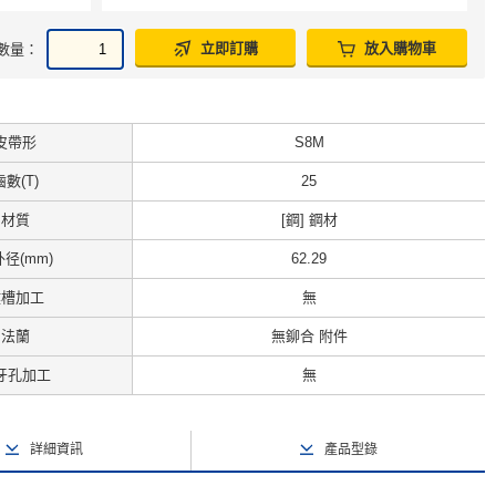
立即訂購
放入購物車
數量：
皮帶形
S8M
齒數(T)
25
材質
[鋼] 鋼材
径(mm)
62.29
鍵槽加工
無
法蘭
無鉚合 附件
牙孔加工
無
詳細資訊
產品型錄