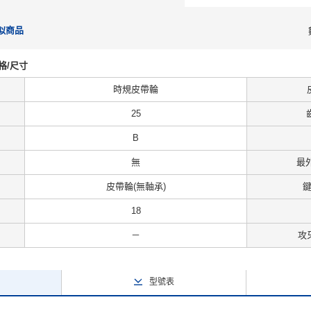
似商品
規格/尺寸
時規皮帶輪
25
B
無
最外
皮帶輪(無軸承)
18
－
攻
型號表