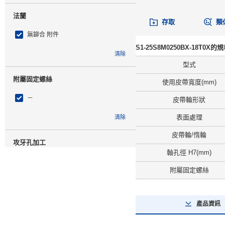
法蘭
存取
類
無鉚合 附件
S1-25S8M0250BX-18T0X的
清除
型式
附屬固定螺絲
使用皮帶寬度(mm)
－
皮帶輪形狀
表面處理
清除
皮帶輪/惰輪
攻牙孔加工
軸孔徑 H7(mm)
無
附屬固定螺絲
清除
產品資訊
類型
S8M0250