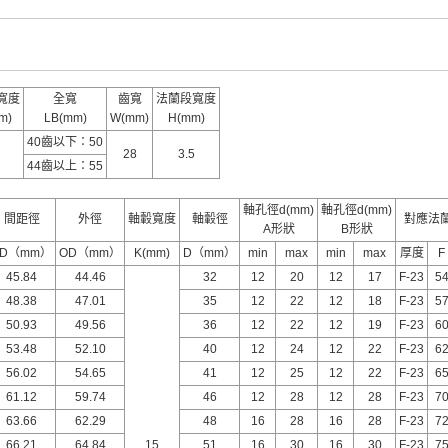
寬度
全寬
齒寬
法蘭段寬度
m)
LB(mm)
W(mm)
H(mm)
40齒以下：50
28
3.5
44齒以上：55
軸孔徑d(mm)
軸孔徑d(mm)
間距徑
外徑
軸轂寬度
軸轂徑
對應法
A形狀
B形狀
PD（mm）
OD（mm）
K(mm)
D（mm）
min
max
min
max
厚度
F
45.84
44.46
32
12
20
12
17
F-23
5
48.38
47.01
35
12
22
12
18
F-23
5
50.93
49.56
36
12
22
12
19
F-23
6
53.48
52.10
40
12
24
12
22
F-23
6
56.02
54.65
41
12
25
12
22
F-23
6
61.12
59.74
46
12
28
12
28
F-23
7
63.66
62.29
48
16
28
16
28
F-23
7
66.21
64.84
15
51
16
30
16
30
F-23
7