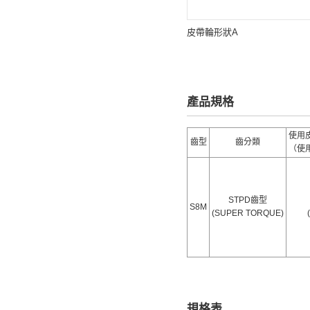
皮帶輪形狀A
產品規格
使用
齒型
齒分類
（使
STPD齒型
S8M
(SUPER TORQUE)
規格表