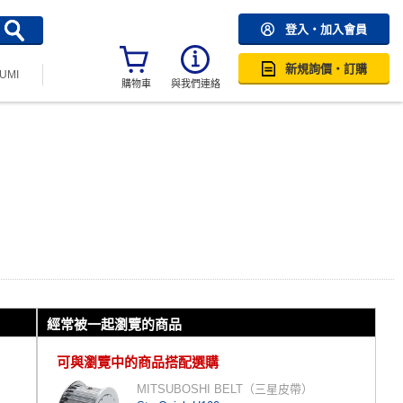
登入・加入會員
新規詢價・訂購
SUMI
購物車
與我們連絡
經常被一起瀏覽的商品
可與瀏覽中的商品搭配選購
MITSUBOSHI BELT（三星皮帶）