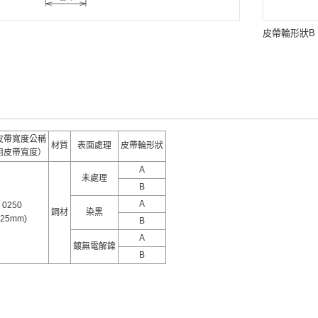
皮帶輪形狀B
皮帶寬度公稱
材質
表面處理
皮帶輪形狀
用皮帶寬度）
A
未處理
B
A
0250
鋼材
染黑
(25mm)
B
A
鍍無電解鎳
B