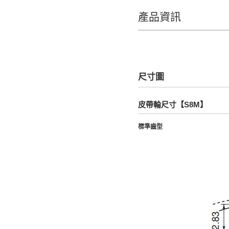
產品資訊
CAD
2D
3D
尺寸圖
出貨日
皮帶輪尺寸【S8M】
全選
標準齒型
21天以内