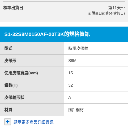
標準出貨日
第
11
天～
訂購翌日起算(不含假日)
S1-32S8M0150AF-20T3K的規格資訊
型式
時規皮帶輪
皮帶形
S8M
使用皮帶寬度(mm)
15
齒數(T)
32
皮帶輪形狀
A
材質
[鋼] 鋼材
顯示更多商品詳細資訊