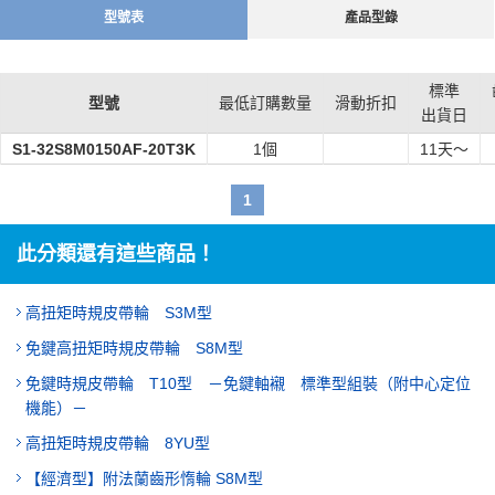
型號表
產品型錄
標準
型號
最低訂購數量
滑動折扣
出貨日
S1-32S8M0150AF-20T3K
1個
11
天～
1
此分類還有這些商品！
高扭矩時規皮帶輪 S3M型
免鍵高扭矩時規皮帶輪 S8M型
免鍵時規皮帶輪 T10型 －免鍵軸襯 標準型組裝（附中心定位
機能）－
高扭矩時規皮帶輪 8YU型
【經濟型】附法蘭齒形惰輪 S8M型