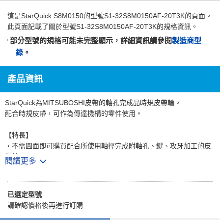
這是
StarQuick S8M0150
的型號S1-32S8M0150AF-20T3K的頁面。
此頁面記載了關於型號S1-32S8M0150AF-20T3K的規格資訊。
部分型號的規格可能未完整顯示，詳細資訊請參閱
製造商型
錄
。
產品資訊
StarQuick為MITSUBOSHI皮帶的軸孔完成品時規皮帶輪。
配合時規皮帶，可作為傳達機構的零件使用。
【特長】
・不需圖面即可購買配合所使用軸徑完成附軸孔、鍵、攻牙加工的皮
帶輪。
閱讀更多
・亦可選擇表面處理或有無鉚合法蘭，可對應各種需求。
【用途】
已選定型號
・從工作機械、射出成形機等大型機械到影印機或印表機等OA設備，
請確認價格後再進行訂購
廣泛使用於多種裝置。