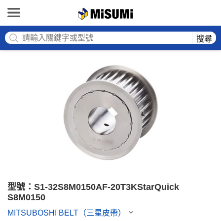
MISUMI
搜尋
型號：S1-32S8M0150AF-20T3KStarQuick 
S8M0150
MITSUBOSHI BELT（三星皮帶）