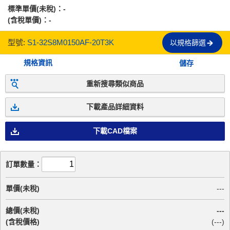
標準單價(未稅)：
-
(含稅單價)：
-
型號:
S1-32S8M0150AF-20T3K
以規格篩選
規格資訊
儲存
重新搜尋類似商品
下載產品詳細資料
下載CAD檔案
訂單數量：
單價(未稅)
---
總價(未稅)
---
(含稅價格)
(
---
)