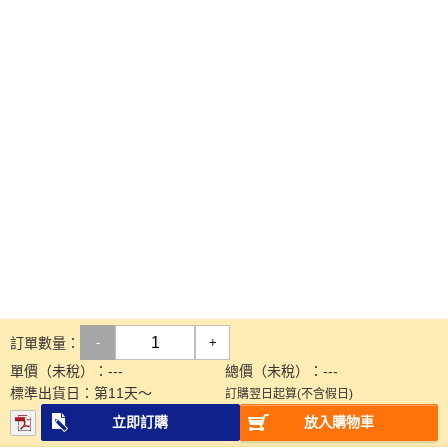
訂單數量：
-
+
單價（未稅）：
---
總價（未稅）：
---
標準出貨日：
第
11
天～
訂購翌日起算(不含假日)
立即訂購
放入購物車