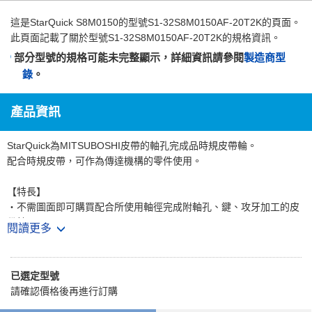
這是
StarQuick S8M0150
的型號S1-32S8M0150AF-20T2K的頁面。
此頁面記載了關於型號S1-32S8M0150AF-20T2K的規格資訊。
部分型號的規格可能未完整顯示，詳細資訊請參閱
製造商型
錄
。
產品資訊
StarQuick為MITSUBOSHI皮帶的軸孔完成品時規皮帶輪。
配合時規皮帶，可作為傳達機構的零件使用。
【特長】
・不需圖面即可購買配合所使用軸徑完成附軸孔、鍵、攻牙加工的皮
帶輪。
閱讀更多
・亦可選擇表面處理或有無鉚合法蘭，可對應各種需求。
【用途】
已選定型號
・從工作機械、射出成形機等大型機械到影印機或印表機等OA設備，
請確認價格後再進行訂購
廣泛使用於多種裝置。