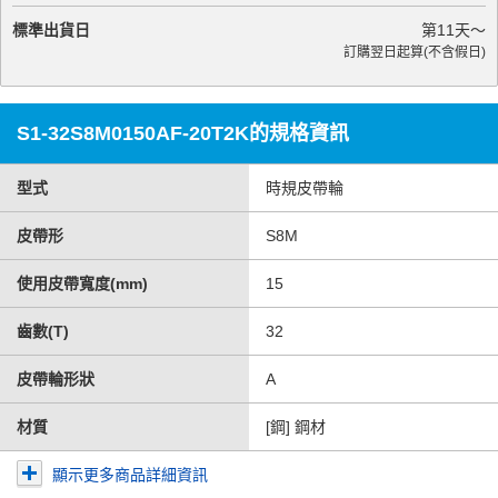
標準出貨日
第
11
天～
訂購翌日起算(不含假日)
S1-32S8M0150AF-20T2K的規格資訊
型式
時規皮帶輪
皮帶形
S8M
使用皮帶寬度(mm)
15
齒數(T)
32
皮帶輪形狀
A
材質
[鋼] 鋼材
顯示更多商品詳細資訊