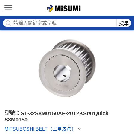
MISUMI
搜尋
型號：S1-32S8M0150AF-20T2KStarQuick 
S8M0150
MITSUBOSHI BELT（三星皮帶）