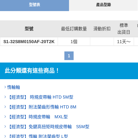
型號表
產品型錄
標準
型號
最低訂購數量
滑動折扣
出貨日
S1-32S8M0150AF-20T2K
1個
11
天～
1
此分類還有這些商品！
惰輪軸
【經濟型】 時規皮帶輪 HTD 5M型
【經濟型】附法蘭齒形惰輪 HTD 8M
【經濟型】時規皮帶輪 MXL型
【經濟型】免鍵高扭矩時規皮帶輪 S5M型
【經濟型】惰輪 附法蘭齒型 L型