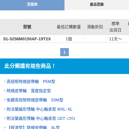
型號表
產品型錄
標準
型號
最低訂購數量
滑動折扣
出貨日
S1-32S8M0150AF-19T2X
1個
11
天～
1
此分類還有這些商品！
高扭矩時規皮帶輪 P5M型
時規皮帶輪 寬度指定型
免鍵高扭矩時規皮帶輪 S3M型
附法蘭齒形惰輪 中心軸承型 MXL･XL
附法蘭齒形惰輪 中心軸承型 □GT･□YU
【經濟型】時規皮帶輪 XL型