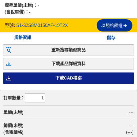
標準單價(未稅)：
-
(含稅單價)：
-
型號:
S1-32S8M0150AF-19T2X
以規格篩選
規格資訊
儲存
重新搜尋類似商品
下載產品詳細資料
下載CAD檔案
訂單數量：
單價(未稅)
---
總價(未稅)
---
(含稅價格)
(
---
)