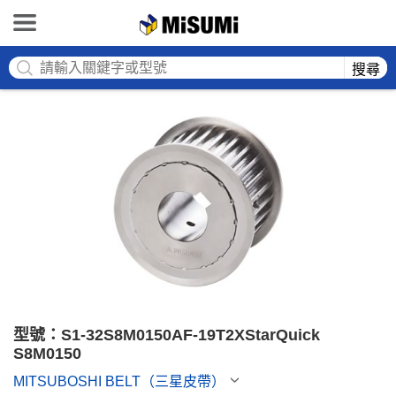
MISUMI
搜尋
型號：S1-32S8M0150AF-19T2XStarQuick 
S8M0150
MITSUBOSHI BELT（三星皮帶）