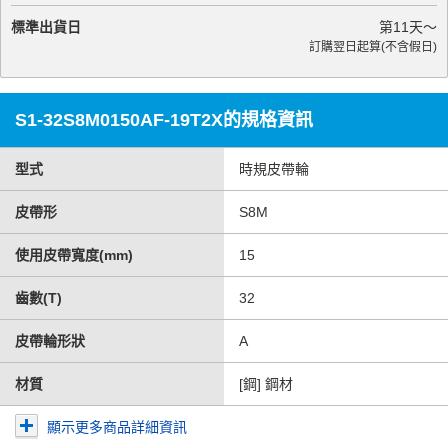
標準出貨日
第
11
天～
訂購翌日起算(不含假日)
S1-32S8M0150AF-19T2X的規格資訊
型式
時規皮帶輪
皮帶形
S8M
使用皮帶寬度(mm)
15
齒數(T)
32
皮帶輪形狀
A
材質
[鋼] 鋼材
顯示更多商品詳細資訊