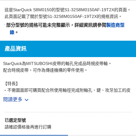
這是
StarQuick S8M0150
的型號S1-32S8M0150AF-19T2X的頁面。
此頁面記載了關於型號S1-32S8M0150AF-19T2X的規格資訊。
部分型號的規格可能未完整顯示，詳細資訊請參閱
製造商型
錄
。
產品資訊
StarQuick為MITSUBOSHI皮帶的軸孔完成品時規皮帶輪。
配合時規皮帶，可作為傳達機構的零件使用。
【特長】
・不需圖面即可購買配合所使用軸徑完成附軸孔、鍵、攻牙加工的皮
帶輪。
閱讀更多
・亦可選擇表面處理或有無鉚合法蘭，可對應各種需求。
【用途】
已選定型號
・從工作機械、射出成形機等大型機械到影印機或印表機等OA設備，
請確認價格後再進行訂購
廣泛使用於多種裝置。