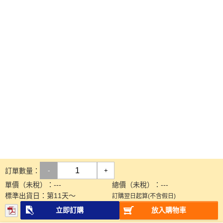
訂單數量：
-
+
單價（未稅）：
---
總價（未稅）：
---
標準出貨日：
第
11
天～
訂購翌日起算(不含假日)
立即訂購
放入購物車