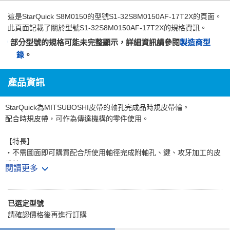
這是
StarQuick S8M0150
的型號S1-32S8M0150AF-17T2X的頁面。
此頁面記載了關於型號S1-32S8M0150AF-17T2X的規格資訊。
部分型號的規格可能未完整顯示，詳細資訊請參閱
製造商型
錄
。
產品資訊
StarQuick為MITSUBOSHI皮帶的軸孔完成品時規皮帶輪。
配合時規皮帶，可作為傳達機構的零件使用。
【特長】
・不需圖面即可購買配合所使用軸徑完成附軸孔、鍵、攻牙加工的皮
帶輪。
閱讀更多
・亦可選擇表面處理或有無鉚合法蘭，可對應各種需求。
【用途】
已選定型號
・從工作機械、射出成形機等大型機械到影印機或印表機等OA設備，
請確認價格後再進行訂購
廣泛使用於多種裝置。