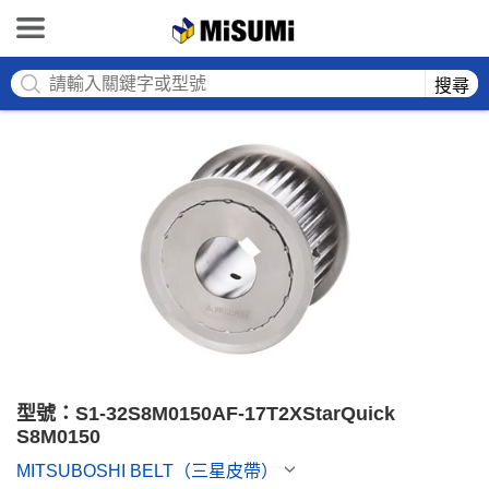
MISUMI
搜尋
型號：S1-32S8M0150AF-17T2XStarQuick 
S8M0150
MITSUBOSHI BELT（三星皮帶）