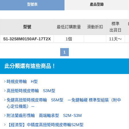
型號表
產品型錄
標準
型號
最低訂購數量
滑動折扣
出貨日
S1-32S8M0150AF-17T2X
1個
11
天～
1
此分類還有這些商品！
時規皮帶輪 H型
高扭矩時規皮帶輪 S3M型
免鍵高扭矩時規皮帶輪 S5M型 －免鍵軸襯 標準型組裝（附中
心定位機能）－
附法蘭齒形惰輪 兩端軸承型 S2M･S3M
【經濟型】中精度高扭矩時規皮帶輪S2M型