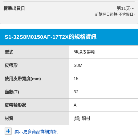
標準出貨日
第
11
天～
訂購翌日起算(不含假日)
S1-32S8M0150AF-17T2X的規格資訊
型式
時規皮帶輪
皮帶形
S8M
使用皮帶寬度(mm)
15
齒數(T)
32
皮帶輪形狀
A
材質
[鋼] 鋼材
顯示更多商品詳細資訊