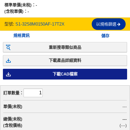
標準單價(未稅)：
-
(含稅單價)：
-
型號:
S1-32S8M0150AF-17T2X
以規格篩選
規格資訊
儲存
重新搜尋類似商品
下載產品詳細資料
下載CAD檔案
訂單數量：
單價(未稅)
---
總價(未稅)
---
(含稅價格)
(
---
)