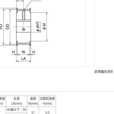
皮帶輪形狀B
寬度
全寬
齒寬
法蘭段寬度
m)
LB(mm)
W(mm)
H(mm)
40齒以下：39
17
3.5