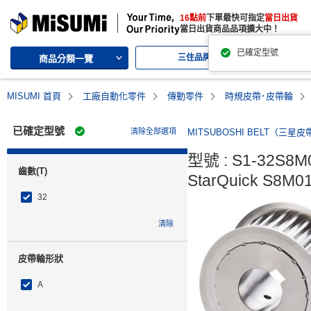
MISUMI | 三住的綜合Web產品型錄
16點前
下單最快可指定
當日出貨
MISUMI | Your Time, Our Priority
當日出貨商品品項擴大中！
已確定型號
三住品牌
代
商品分類一覽
MISUMI 首頁
工廠自動化零件
傳動零件
時規皮帶･皮帶輪
已確定型號
清除全部選項
MITSUBOSHI BELT（三星皮
型號 : S1-32S8M0
齒數(T)
StarQuick S8M0
32
清除
皮帶輪形狀
A