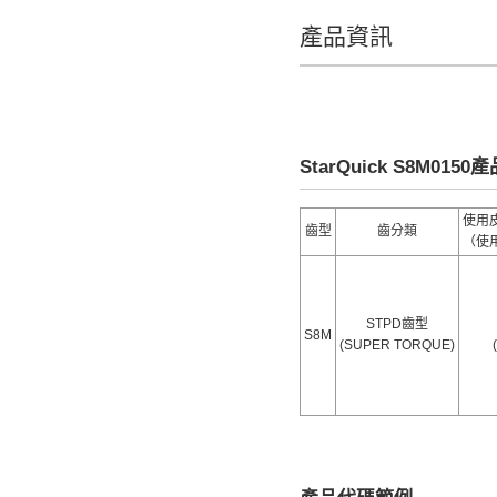
產品資訊
CAD
2D
3D
StarQuick S8M015
出貨日
使用
齒型
齒分類
（使
全選
11天以内
STPD齒型
S8M
(SUPER TORQUE)