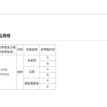
0產品規格
皮帶寬度公稱
材質
表面處理
皮帶輪形狀
用皮帶寬度）
A
未處理
B
A
0150
鋼材
染黑
(15mm)
B
A
鍍無電解鎳
B