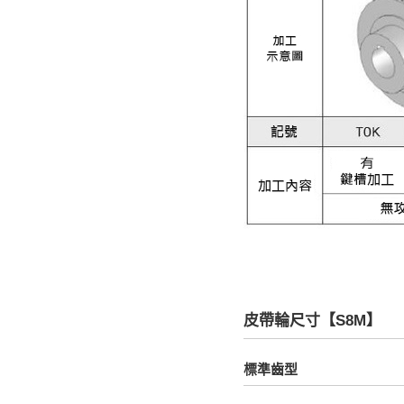
皮帶輪尺寸【S8M】
標準齒型