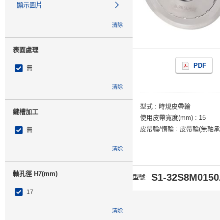
顯示圖片
清除
表面處理
PDF
無
清除
型式
時規皮帶輪
鍵槽加工
使用皮帶寬度(mm)
15
皮帶輪/惰輪
皮帶輪(無軸承
無
清除
軸孔徑 H7(mm)
S1-32S8M0150
型號
:
17
清除