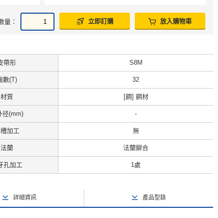
立即訂購
放入購物車
數量：
皮帶形
S8M
齒數(T)
32
材質
[鋼] 鋼材
径(mm)
-
鍵槽加工
無
法蘭
法蘭鉚合
牙孔加工
1處
詳細資訊
產品型錄