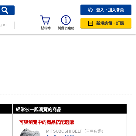
登入・加入會員
新規詢價・訂購
SUMI
購物車
與我們連絡
經常被一起瀏覽的商品
可與瀏覽中的商品搭配選購
MITSUBOSHI BELT（三星皮帶）