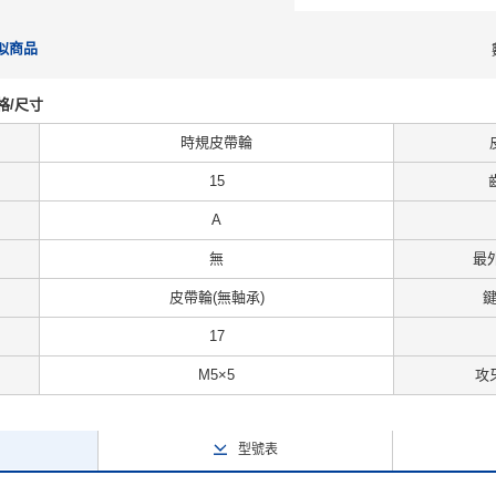
似商品
規格/尺寸
時規皮帶輪
15
A
無
最外
皮帶輪(無軸承)
17
M5×5
攻
型號表