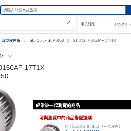
技術諮詢
環境對應
About MI
理品牌
時規皮帶輪
StarQuick S8M0150
S1-32S8M0150AF-17T1X
帶）
150AF-17T1X

150
經常被一起瀏覽的商品
可與瀏覽中的商品搭配選購
MITSUBOSHI BELT（三星皮帶）