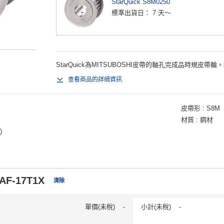
StarQuick S8M0250
標準出貨日：
7 天～
StarQuick為MITSUBOSHI皮帶的軸孔完成品時規皮帶輪。
查看商品的詳細資訊
皮帶形
S8M
材質
鋼材
)
AF-17T1X
清除
單價(未稅)
-
小計(未稅)
-