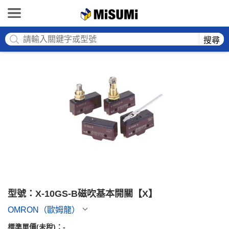
MISUMI
搜尋
型號：X-10GS-B磁吹基本開關【X】
OMRON（歐姆龍）
標準單價(未稅)：
-