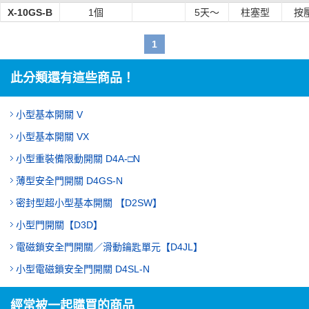
X-10GS-B
1個
5
天～
柱塞型
按
1
此分類還有這些商品！
小型基本開關 V
小型基本開關 VX
小型重裝備限動開關 D4A-□N
薄型安全門開關 D4GS-N
密封型超小型基本開關 【D2SW】
小型門開關【D3D】
電磁鎖安全門開關／滑動鑰匙單元【D4JL】
小型電磁鎖安全門開關 D4SL-N
經常被一起購買的商品