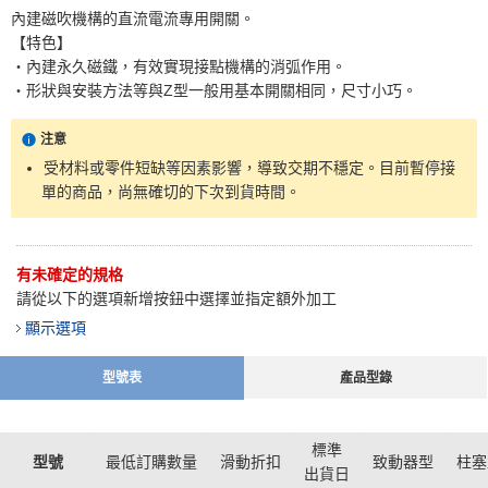
內建磁吹機構的直流電流專用開關。
【特色】
・內建永久磁鐵，有效實現接點機構的消弧作用。
・形狀與安裝方法等與Z型一般用基本開關相同，尺寸小巧。
注意
受材料或零件短缺等因素影響，導致交期不穩定。目前暫停接
單的商品，尚無確切的下次到貨時間。
有未確定的規格
請從以下的選項新增按鈕中選擇並指定額外加工
顯示選項
型號表
產品型錄
標準
型號
最低訂購數量
滑動折扣
致動器型
柱塞
出貨日