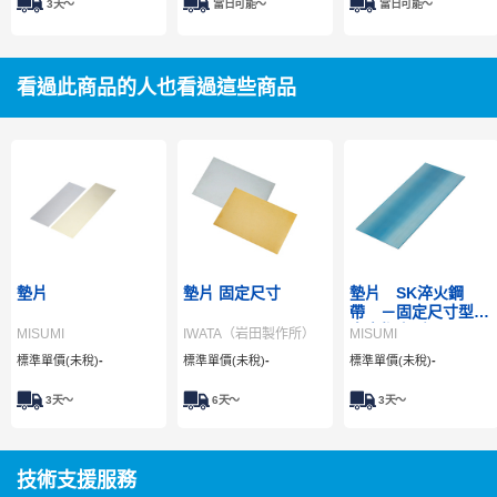
3天～
當日可能〜
當日可能〜
看過此商品的人也看過這些商品
墊片
墊片 固定尺寸
墊片 SK淬火鋼
帶 －固定尺寸型･
自由指定型－
MISUMI
IWATA（岩田製作所）
MISUMI
標準單價(未稅)
-
標準單價(未稅)
-
標準單價(未稅)
-
3
天～
6
天～
3
天～
技術支援服務