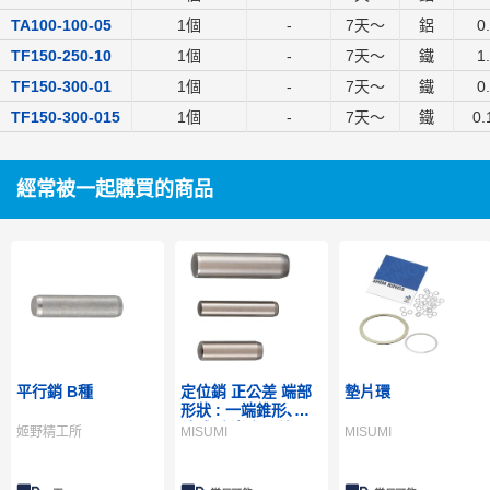
TA100-100-05
1個
-
7
天～
鋁
0
TF150-250-10
1個
-
7
天～
鐵
1
TF150-300-01
1個
-
7
天～
鐵
0
TF150-300-015
1個
-
7
天～
鐵
0.
經常被一起購買的商品
平行銷 B種
定位銷 正公差 端部
墊片環
形狀 : 一端錐形､一
端球型 嵌合公差 :
姬野精工所
MISUMI
MISUMI
0.01/+0.005