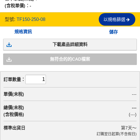
(含稅單價)：
-
型號:
TF150-250-08
以規格篩選
規格資訊
儲存
下載產品詳細資料
無符合的的CAD檔案
訂單數量：
單價(未稅)
---
總價(未稅)
---
(含稅價格)
(
---
)
標準出貨日
第
7
天～
訂購翌日起算(不含假日)