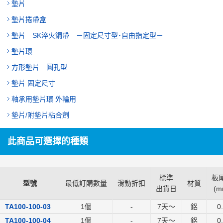
墊片
墊片捲帶盒
墊片 SK淬火鋼帶 －固定尺寸型･自由指定型－
墊片環
方形墊片 圓孔型
墊片 固定尺寸
軸承用墊片環 外輪用
墊片/附墊片粘合劑
此商品可選擇的種類
標準
板厚
型號
最低訂購數量
滑動折扣
材質
出貨日
(
m
TA100-100-03
1個
-
7
天～
鋁
0
TA100-100-04
1個
-
7
天～
鋁
0