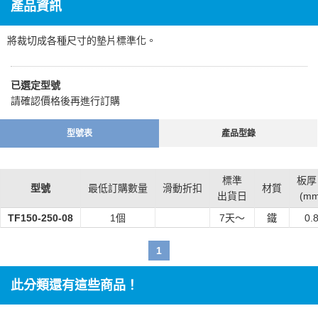
產品資訊
將裁切成各種尺寸的墊片標準化。
已選定型號
請確認價格後再進行訂購
型號表
產品型錄
標準
板厚
型號
最低訂購數量
滑動折扣
材質
出貨日
(mm
TF150-250-08
1個
7
天～
鐵
0.
1
此分類還有這些商品！