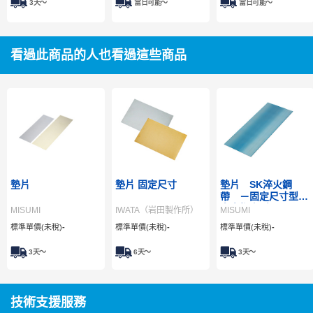
3天～
當日可能〜
當日可能〜
看過此商品的人也看過這些商品
墊片
墊片 固定尺寸
墊片 SK淬火鋼
帶 －固定尺寸型･
自由指定型－
MISUMI
IWATA（岩田製作所）
MISUMI
標準單價(未稅)
-
標準單價(未稅)
-
標準單價(未稅)
-
3
天～
6
天～
3
天～
技術支援服務