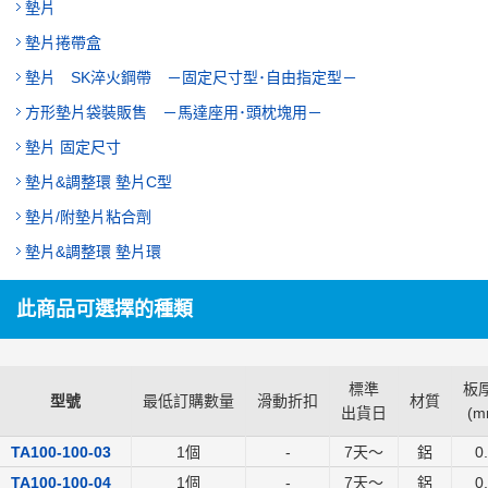
墊片
墊片捲帶盒
墊片 SK淬火鋼帶 －固定尺寸型･自由指定型－
方形墊片袋裝販售 －馬達座用･頭枕塊用－
墊片 固定尺寸
墊片&調整環 墊片C型
墊片/附墊片粘合劑
墊片&調整環 墊片環
此商品可選擇的種類
標準
板厚
型號
最低訂購數量
滑動折扣
材質
出貨日
(
m
TA100-100-03
1個
-
7
天～
鋁
0
TA100-100-04
1個
-
7
天～
鋁
0