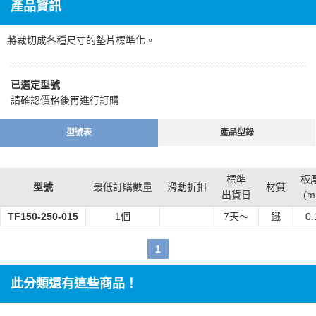
產品資訊
將裁切成各種尺寸的墊片標準化。
已選定型號
請確認價格後再進行訂購
型號表
產品型錄
標準
板厚
型號
最低訂購數量
滑動折扣
材質
出貨日
(m
TF150-250-015
1個
7
天～
鐵
0.
1
此分類還有這些商品！