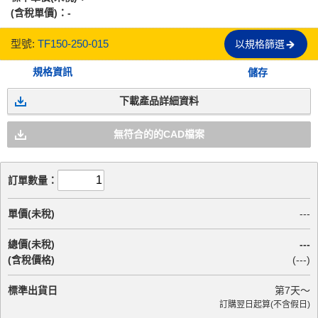
(含稅單價)：
-
型號:
TF150-250-015
以規格篩選
規格資訊
儲存
下載產品詳細資料
無符合的的CAD檔案
訂單數量：
單價(未稅)
---
總價(未稅)
---
(含稅價格)
(
---
)
標準出貨日
第
7
天～
訂購翌日起算(不含假日)