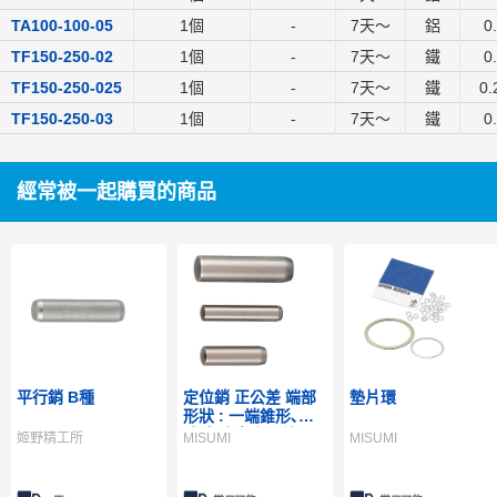
TA100-100-05
1個
-
7
天～
鋁
0
TF150-250-02
1個
-
7
天～
鐵
0
TF150-250-025
1個
-
7
天～
鐵
0.
TF150-250-03
1個
-
7
天～
鐵
0
經常被一起購買的商品
平行銷 B種
定位銷 正公差 端部
墊片環
形狀 : 一端錐形､一
端球型 嵌合公差 :
姬野精工所
MISUMI
MISUMI
0.01/+0.005