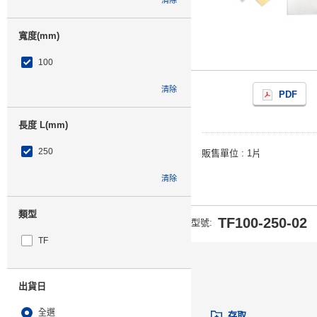
清除
寬度(mm)
100
清除
PDF
長度 L(mm)
250
販售單位
1片
清除
類型
TF100-250-02
型號
:
TF
出貨日
全選
存取