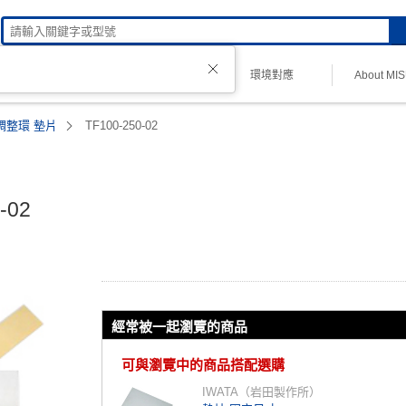
技術諮詢
環境對應
About MI
理品牌
調整環 墊片
TF100-250-02
02

片
經常被一起瀏覽的商品
可與瀏覽中的商品搭配選購
IWATA（岩田製作所）