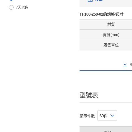
7天以内
TF100-250-02的規格/尺寸
材質
寬度(mm)
販售單位
型號表
顯示件數