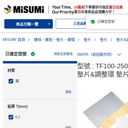
MISUMI | 三住的綜合Web產品型錄
16點前
下單最快可指定
當日出貨
MISUMI | Your Time, Our Priority
當日出貨商品品項擴大中！
已確定型號
三住品牌
代
商品分類一覽
MISUMI 首頁
螺絲・螺栓・墊片・螺帽
墊片
墊片
墊片&
已確定型號
清除全部選項
IWATA（岩田製作所）
型號 : TF100-250-
材質
墊片&調整環 墊
鐵
清除
板厚 T(mm)
0.2