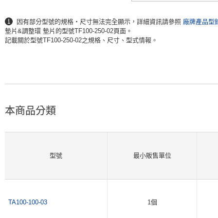
因有部分型號的規格・尺寸無法完全顯示，詳細資訊請參照
廠牌產品型
墊片&調整環 墊片的型號TF100-250-02頁面。
記載關於型號TF100-250-02之規格、尺寸、型式情報。
本商品分類
型號
最小販售單位
TA100-100-03
1個