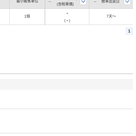
最小販售單位
標準出貨日
(含稅單價)
-
1個
7天〜
-
(
)
1