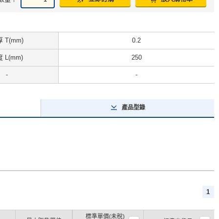
 T(mm)
0.2
 L(mm)
250
-
-
產品型錄
1
標準單價(未稅)