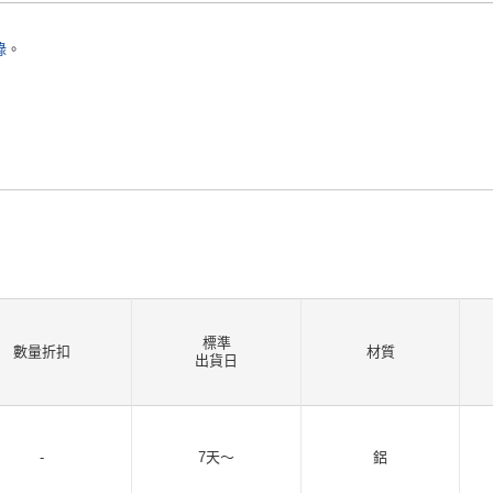
錄
。
標準
數量折扣
材質
出貨日
-
7天〜
鋁