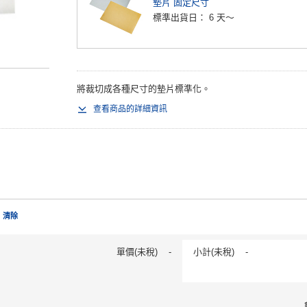
墊片 固定尺寸
標準出貨日：
6 天～
將裁切成各種尺寸的墊片標準化。
查看商品的詳細資訊
清除
單價(未稅)
-
小計(未稅)
-