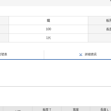
鐵
板厚
100
長度
1片
型號表
詳細資訊
板厚 T
寬度
長度 L