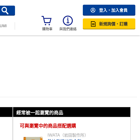
登入・加入會員
新規詢價・訂購
SUMI
購物車
與我們連絡
經常被一起瀏覽的商品
可與瀏覽中的商品搭配選購
IWATA（岩田製作所）