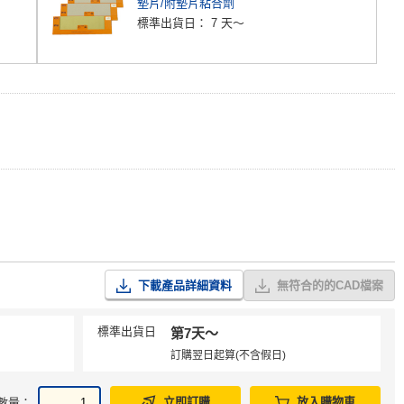
墊片/附墊片粘合劑
標準出貨日：
7 天～
下載產品詳細資料
無符合的的CAD檔案
標準出貨日
第7天〜
訂購翌日起算(不含假日)
立即訂購
放入購物車
數量：