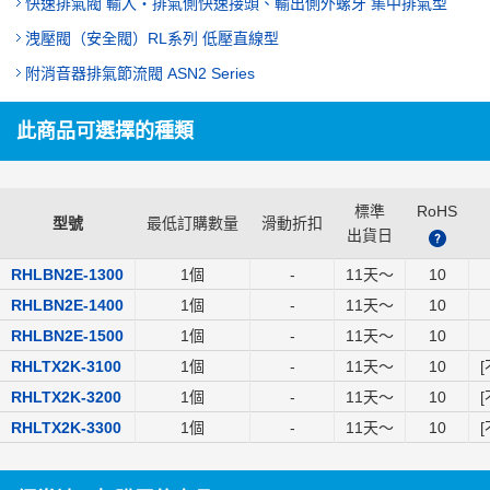
快速排氣閥 輸入‧排氣側快速接頭、輸出側外螺牙 集中排氣型
洩壓閥（安全閥）RL系列 低壓直線型
附消音器排氣節流閥 ASN2 Series
此商品可選擇的種類
標準
RoHS
型號
最低訂購數量
滑動折扣
出貨日
?
RHLBN2E-1300
1個
-
11
天～
10
RHLBN2E-1400
1個
-
11
天～
10
RHLBN2E-1500
1個
-
11
天～
10
RHLTX2K-3100
1個
-
11
天～
10
[
RHLTX2K-3200
1個
-
11
天～
10
[
RHLTX2K-3300
1個
-
11
天～
10
[