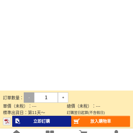
訂單數量：
-
+
單價（未稅）：
---
總價（未稅）：
---
標準出貨日：
第
11
天～
訂購翌日起算(不含假日)
立即訂購
放入購物車