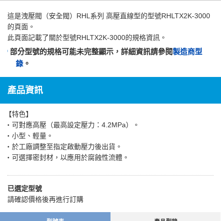
這是
洩壓閥（安全閥）RHL系列 高壓直線型
的型號RHLTX2K-3000
的頁面。
此頁面記載了關於型號RHLTX2K-3000的規格資訊。
部分型號的規格可能未完整顯示，詳細資訊請參閱
製造商型
錄
。
產品資訊
【特色】
・可對應高壓（最高設定壓力：4.2MPa）。
・小型、輕量。
・於工廠調整至指定啟動壓力後出貨。
・可選擇密封材，以應用於腐蝕性流體。
已選定型號
請確認價格後再進行訂購