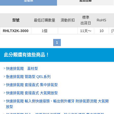
型號表
產品型錄
標準
型號
最低訂購數量
滑動折扣
RoHS
出貨日
RHLTX2K-3000
1個
11
天～
10
[
1
此分類還有這些商品！
快速排氣閥 直柱型
急速排氣閥 管路型 QEL系列
快速排氣閥 套接直式 集中排氣型
快速排氣閥 套接直式 大氣開放型
快速排氣閥 輸入側快速接頭、輸出側外螺牙 附排氣節流閥 大氣開
放型