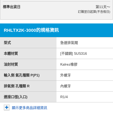
標準出貨日
第
11
天～
訂購翌日起算(不含假日)
RHLTX2K-3000的規格資訊
型式
急速排氣閥
本體材質
[不鏽鋼] SUS316
油封材質
Kalrez橡膠
輸入側 氣孔種類 P(P1)
外螺牙
排氣側 孔種類 R
內螺牙
連接口徑(入口)
R1/4
顯示更多商品詳細資訊