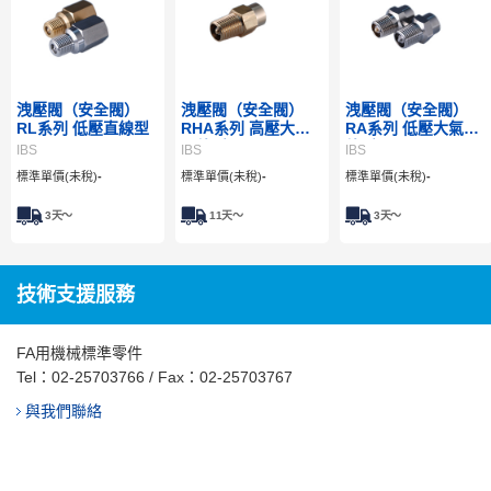
洩壓閥（安全閥）
洩壓閥（安全閥）
洩壓閥（安全閥）
RL系列 低壓直線型
RHA系列 高壓大氣
RA系列 低壓大氣開
開放型
放型
IBS
IBS
IBS
標準單價(未稅)
-
標準單價(未稅)
-
標準單價(未稅)
-
3
天～
11
天～
3
天～
技術支援服務
FA用機械標準零件
Tel：
02-25703766
/ Fax：02-25703767
與我們聯絡