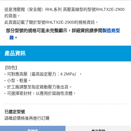
這是
洩壓閥（安全閥）RHL系列 高壓直線型
的型號RHLTX2E-2900
的頁面。
此頁面記載了關於型號RHLTX2E-2900的規格資訊。
部分型號的規格可能未完整顯示，詳細資訊請參閱
製造商型
錄
。
產品資訊
【特色】
・可對應高壓（最高設定壓力：4.2MPa）。
・小型、輕量。
・於工廠調整至指定啟動壓力後出貨。
・可選擇密封材，以應用於腐蝕性流體。
已選定型號
請確認價格後再進行訂購