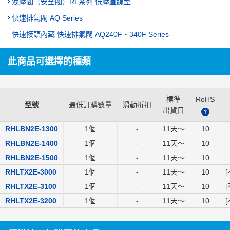
洩壓閥（安全閥）RL系列 低壓直線型
快速排氣閥 AQ Series
快速接頭內藏 快速排氣閥 AQ240F・340F Series
此商品可選擇的種類
標準
RoHS
型號
最低訂購數量
滑動折扣
出貨日
?
RHLBN2E-1300
1個
-
11
天～
10
RHLBN2E-1400
1個
-
11
天～
10
RHLBN2E-1500
1個
-
11
天～
10
RHLTX2E-3000
1個
-
11
天～
10
[
RHLTX2E-3100
1個
-
11
天～
10
[
RHLTX2E-3200
1個
-
11
天～
10
[