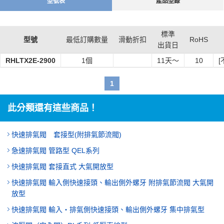
型號表
產品型錄
標準
型號
最低訂購數量
滑動折扣
RoHS
出貨日
RHLTX2E-2900
1個
11
天～
10
[
1
此分類還有這些商品！
快速排氣閥 套接型(附排氣節流閥)
急速排氣閥 管路型 QEL系列
快速排氣閥 套接直式 大氣開放型
快速排氣閥 輸入側快速接頭、輸出側外螺牙 附排氣節流閥 大氣開
放型
快速排氣閥 輸入‧排氣側快速接頭、輸出側外螺牙 集中排氣型