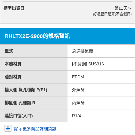
標準出貨日
第
11
天～
訂購翌日起算(不含假日)
RHLTX2E-2900的規格資訊
型式
急速排氣閥
本體材質
[不鏽鋼] SUS316
油封材質
EPDM
輸入側 氣孔種類 P(P1)
外螺牙
排氣側 孔種類 R
內螺牙
連接口徑(入口)
R1/4
顯示更多商品詳細資訊