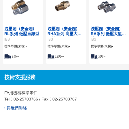
洩壓閥（安全閥）
洩壓閥（安全閥）
洩壓閥（安全閥）
RL系列 低壓直線型
RHA系列 高壓大氣
RA系列 低壓大氣開
開放型
放型
IBS
IBS
IBS
標準單價(未稅)
-
標準單價(未稅)
-
標準單價(未稅)
-
3
天～
11
天～
3
天～
技術支援服務
FA用機械標準零件
Tel：
02-25703766
/ Fax：02-25703767
與我們聯絡