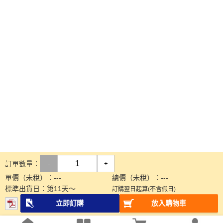
訂單數量：
-
+
單價（未稅）：
---
總價（未稅）：
---
標準出貨日：
第
11
天～
訂購翌日起算(不含假日)
立即訂購
放入購物車