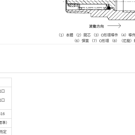
（1）本體 （2）閥芯 （3）O形環導件 （4）導
（6）彈簧 （7）O形環 （8）（尼龍）
出口
出口
16
（標準）
而定