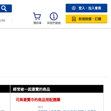
登入・加入會員
新規詢價・訂購
SUMI
購物車
與我們連絡
經常被一起瀏覽的商品
可與瀏覽中的商品搭配選購
IBS