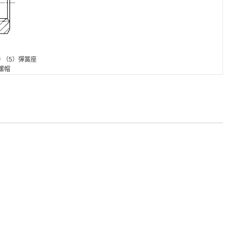
件 （5）彈簧座
螺帽