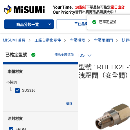
MISUMI | 三住的綜合Web產品型錄
16點前
下單最快可指定
當日出貨
MISUMI | Your Time, Our Priority
當日出貨商品品項擴大中！
已確定型號
三住品牌
代
商品分類一覽
MISUMI 首頁
工廠自動化零件
空壓機器
空壓用閥門
快速
已確定型號
清除全部選項
IBS
型號 : RHLTX2E-1
本體材質
洩壓閥（安全閥）
不鏽鋼
SUS316
清除
油封材質
EPDM