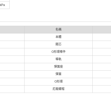
kPa
名稱
本體
閥芯
O形環導件
導軌
彈簧座
彈簧
O形環
尼龍螺帽