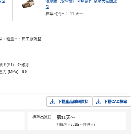
放型
洩壓閥（安全閥）RHA系列 高壓大氣開放
型
標準出貨日：
11 天～
、輕量。・於工廠調整...
P(P1)
外螺牙
力 (MPa)
6.8
下載產品詳細資料
下載CAD檔案
標準出貨日
第11天〜
訂購翌日起算(不含假日)