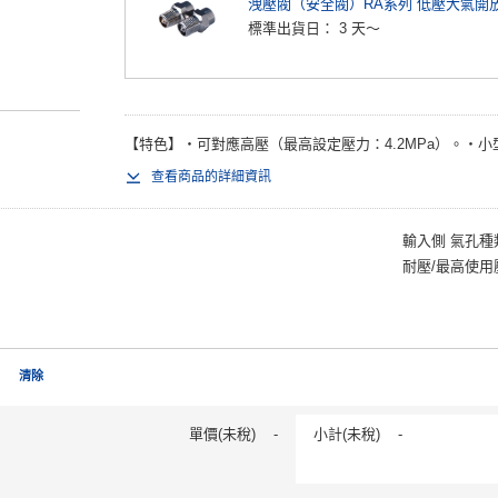
洩壓閥（安全閥）RA系列 低壓大氣開
標準出貨日：
3 天～
【特色】・可對應高壓（最高設定壓力：4.2MPa）。・小型
查看商品的詳細資訊
輸入側 氣孔種類 
耐壓/最高使用壓
清除
單價(未稅)
-
小計(未稅)
-