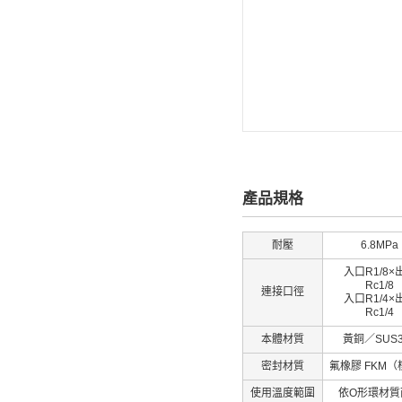
產品規格
耐壓
6.8MPa
入口R1/8×
Rc1/8
連接口徑
入口R1/4×
Rc1/4
本體材質
黃銅／SUS3
密封材質
氟橡膠 FKM
使用溫度範圍
依O形環材質