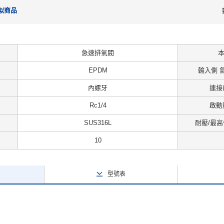
似商品
急速排氣閥
EPDM
輸入側 氣
內螺牙
連接
Rc1/4
啟動壓
SUS316L
耐壓/最高
10
型號表