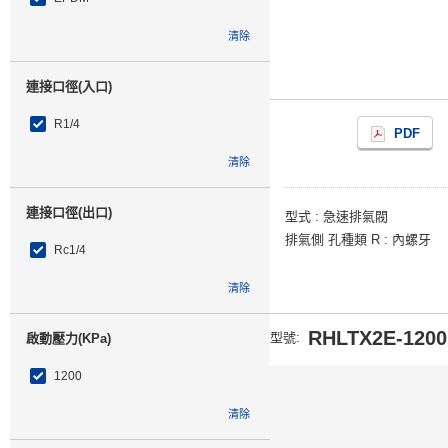
清除
連接口徑(入口)
R1/4
PDF
清除
連接口徑(出口)
型式
急速排氣閥
排氣側 孔種類 R
內螺牙
Rc1/4
清除
RHLTX2E-1200
型號
:
啟動壓力(KPa)
1200
清除