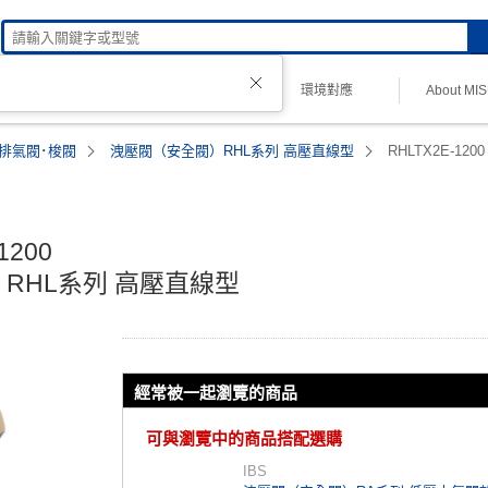
技術諮詢
環境對應
About MI
理品牌
排氣閥･梭閥
洩壓閥（安全閥）RHL系列 高壓直線型
RHLTX2E-1200
200

RHL系列 高壓直線型
經常被一起瀏覽的商品
可與瀏覽中的商品搭配選購
IBS