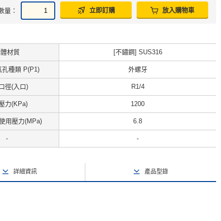
立即訂購
放入購物車
數量：
本體材質
[不鏽鋼] SUS316
孔種類 P(P1)
外螺牙
口徑(入口)
R1/4
力(KPa)
1200
使用壓力(MPa)
6.8
-
-
詳細資訊
產品型錄