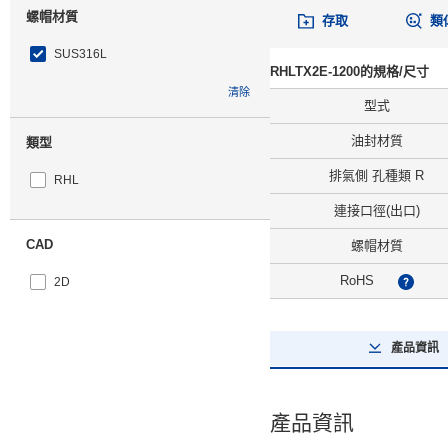
螺帽材質
存取
類
SUS316L
RHLTX2E-1200的規格/尺寸
清除
型式
油封材質
類型
排氣側 孔種類 R
RHL
連接口徑(出口)
CAD
螺帽材質
RoHS
2D
?
3D
產品資訊
出貨日
全選
產品資訊
11天以内