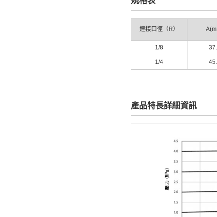
規格表
連接口徑（R）
A(m
1/8
37
1/4
45
產品特長詳細資訊