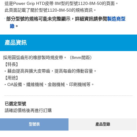
這是
Power Grip HTD皮帶 8M型
的型號1120-8M-50的頁面。
此頁面記載了關於型號1120-8M-50的規格資訊。
部分型號的規格可能未完整顯示，詳細資訊請參閱
製造商型
錄
。
產品資訊
採用圓弧齒形的橡膠製時規皮帶。（8mm間距）
【特長】
・藉由提高與擴大皮帶齒，提高每齒的傳動容量。
【用途】
・OA設備、纖維機械、金融機械、印刷機械等。
已選定型號
請確認價格後再進行訂購
型號表
產品型錄