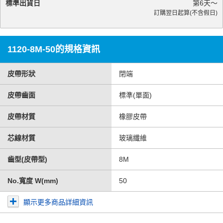
標準出貨日
第
6
天～
訂購翌日起算(不含假日)
1120-8M-50的規格資訊
皮帶形狀
閉端
皮帶齒面
標準(單面)
皮帶材質
橡膠皮帶
芯線材質
玻璃纖維
齒型(皮帶型)
8M
No.寬度 W(mm)
50
顯示更多商品詳細資訊