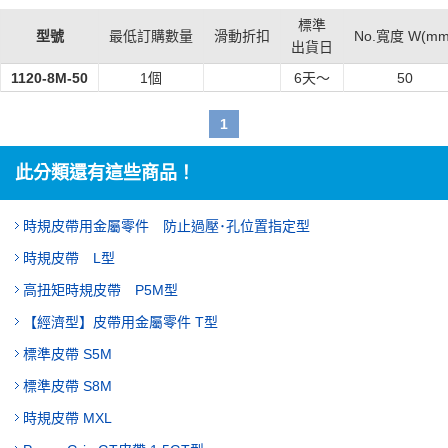
標準
型號
最低訂購數量
滑動折扣
No.寬度 W(mm
出貨日
1120-8M-50
1個
6
天～
50
1
此分類還有這些商品！
時規皮帶用金屬零件 防止過壓･孔位置指定型
時規皮帶 L型
高扭矩時規皮帶 P5M型
【經濟型】皮帶用金屬零件 T型
標準皮帶 S5M
標準皮帶 S8M
時規皮帶 MXL