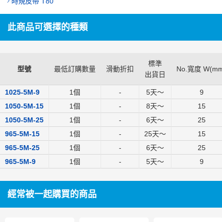
時規皮帶 T80
此商品可選擇的種類
標準
型號
最低訂購數量
滑動折扣
No.寬度 W(mm
出貨日
1025-5M-9
1個
-
5
天～
9
1050-5M-15
1個
-
8
天～
15
1050-5M-25
1個
-
6
天～
25
965-5M-15
1個
-
25
天～
15
965-5M-25
1個
-
6
天～
25
965-5M-9
1個
-
5
天～
9
經常被一起購買的商品