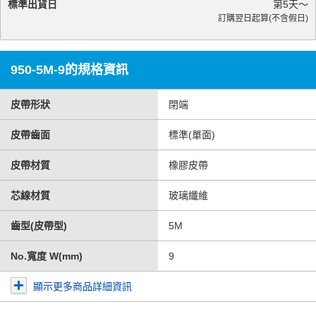
標準出貨日
第
5
天～
訂購翌日起算(不含假日)
950-5M-9的規格資訊
皮帶形狀
閉端
皮帶齒面
標準(單面)
皮帶材質
橡膠皮帶
芯線材質
玻璃纖維
齒型(皮帶型)
5M
No.寬度 W(mm)
9
顯示更多商品詳細資訊