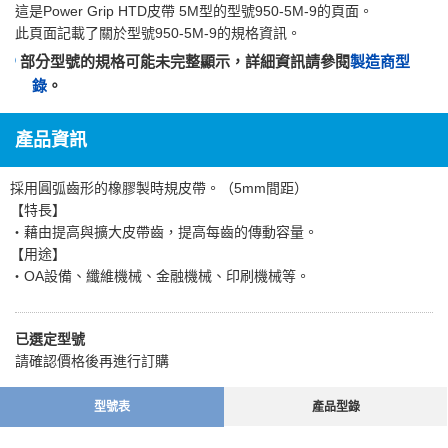
這是
Power Grip HTD皮帶 5M型
的型號950-5M-9的頁面。
此頁面記載了關於型號950-5M-9的規格資訊。
部分型號的規格可能未完整顯示，詳細資訊請參閱
製造商型
錄
。
產品資訊
採用圓弧齒形的橡膠製時規皮帶。（5mm間距）
【特長】
・藉由提高與擴大皮帶齒，提高每齒的傳動容量。
【用途】
・OA設備、纖維機械、金融機械、印刷機械等。
已選定型號
請確認價格後再進行訂購
型號表
產品型錄