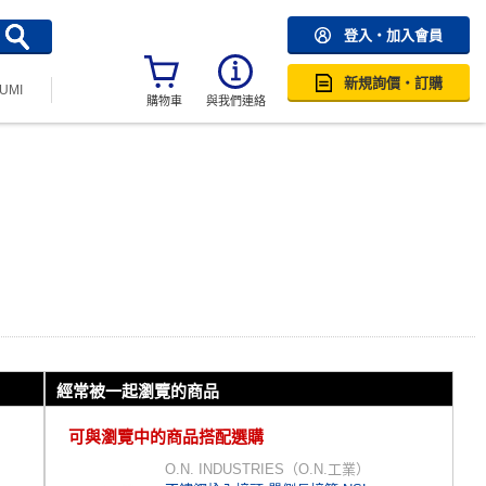
登入・加入會員
新規詢價・訂購
SUMI
購物車
與我們連絡
經常被一起瀏覽的商品
可與瀏覽中的商品搭配選購
O.N. INDUSTRIES（O.N.工業）