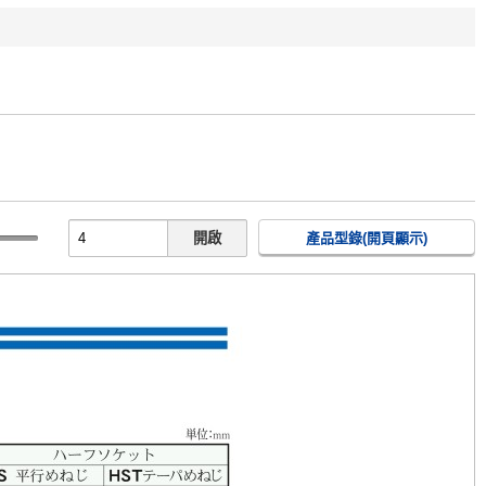
開啟
產品型錄(開頁顯示)