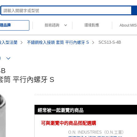
技術諮詢
環境對應
About MI
理品牌
栓入型法蘭
不鏽鋼栓入接頭 套筒 平行內螺牙 S
SCS13-S-4B
業）
B

筒 平行內螺牙 S
經常被一起瀏覽的商品
可與瀏覽中的商品搭配選購
O.N. INDUSTRIES（O.N.工業）