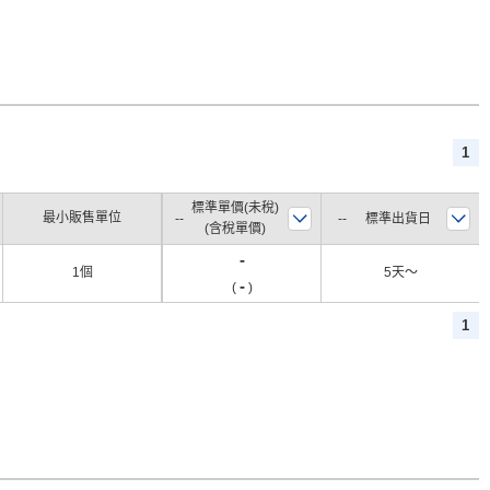
1
標準單價(未稅)
最小販售單位
標準出貨日
(含稅單價)
-
1個
5天〜
-
(
)
1