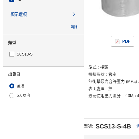
顯示選項
清除
PDF
類型
SCS13-S
型式
接頭
出貨日
接續形狀
管座
無衝擊最高容許壓力 (MPa)
全選
表面處理
無
5天以内
最高使用壓力區分
2.0Mp
SCS13-S-4B
型號
: