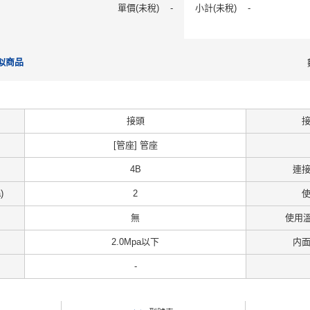
單價(未稅)
-
小計(未稅)
-
似商品
接頭
[管座] 管座
4B
連
)
2
無
使用溫
2.0Mpa以下
内
-