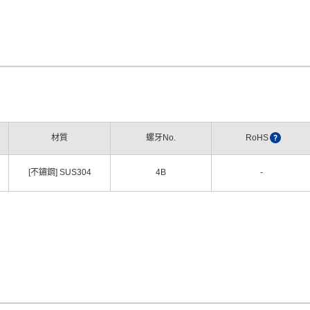
材質
螺牙No.
RoHS
?
[不鏽鋼] SUS304
4B
-