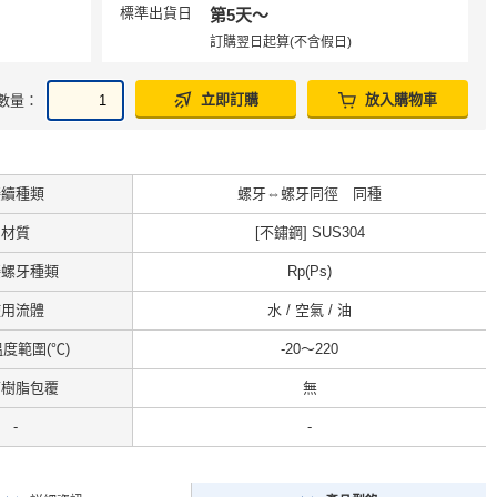
標準出貨日
第5天〜
訂購翌日起算(不含假日)
立即訂購
放入購物車
數量：
接續種類
螺牙⇔螺牙同徑 同種
材質
[不鏽鋼] SUS304
接螺牙種類
Rp(Ps)
使用流體
水 / 空氣 / 油
度範圍(℃)
-20～220
面樹脂包覆
無
-
-