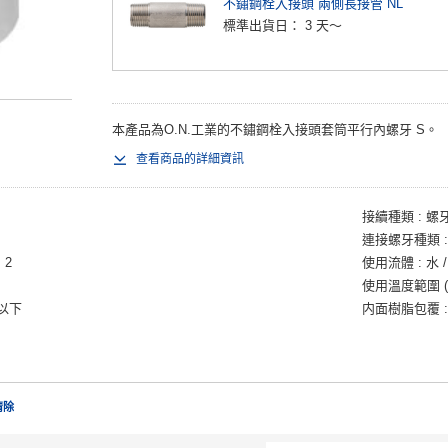
不鏽鋼栓入接頭 兩側長接管 NL
標準出貨日：
3 天～
本產品為O.N.工業的不鏽鋼栓入接頭套筒平行內螺牙 S。
查看商品的詳細資訊
接續種類
螺
連接螺牙種類
2
使用流體
水 
使用溫度範圍 (
a以下
内面樹脂包覆
清除