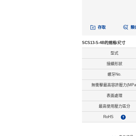
存取
類
SCS13-S-4B的規格/尺寸
型式
接續形狀
螺牙No.
無衝擊最高容許壓力(MPa
表面處理
最高使用壓力區分
RoHS
?