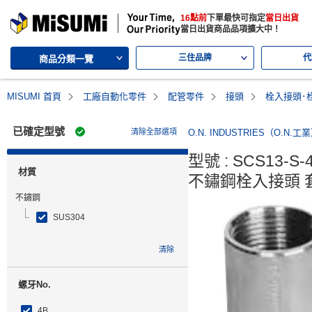
MISUMI | 三住的綜合Web產品型錄
16點前
下單最快可指定
當日出貨
MISUMI | Your Time, Our Priority
當日出貨商品品項擴大中！
三住品牌
代
商品分類一覽
MISUMI 首頁
工廠自動化零件
配管零件
接頭
栓入接頭･
已確定型號
清除全部選項
O.N. INDUSTRIES（O.N.工
型號 : SCS13-S-4
材質
不鏽鋼栓入接頭 套
不鏽鋼
SUS304
清除
螺牙No.
4B