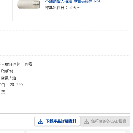
不鏽鋼栓入接頭 單側長接管 NSL
標準出貨日：
3 天～
牙⇔螺牙同徑 同種
Rp(Ps)
/ 空氣 / 油
℃)
-20::220
無
下載產品詳細資料
無符合的的CAD檔案