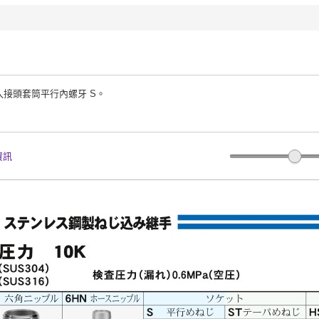
入接頭套筒平行內螺牙 S。
資訊