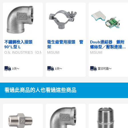
不鏽鋼栓入接頭
衛生級管用接頭 管
Dsub連結器 鎖附
90°L型 L
架
螺絲型／壓製連接器
（端子台內建型）
O.N. INDUSTRIES（O.N.工業）
MISUMI
MISUMI
3天～
3天～
當日可能〜
看過此商品的人也看過這些商品