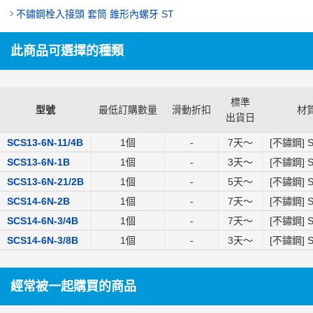
不鏽鋼栓入接頭 套筒 錐形內螺牙 ST
此商品可選擇的種類
標準
型號
最低訂購數量
滑動折扣
材
出貨日
SCS13-6N-11/4B
1個
-
7
天～
[不鏽鋼] S
SCS13-6N-1B
1個
-
3
天～
[不鏽鋼] S
SCS13-6N-21/2B
1個
-
5
天～
[不鏽鋼] S
SCS14-6N-2B
1個
-
7
天～
[不鏽鋼] S
SCS14-6N-3/4B
1個
-
7
天～
[不鏽鋼] S
SCS14-6N-3/8B
1個
-
3
天～
[不鏽鋼] S
經常被一起購買的商品