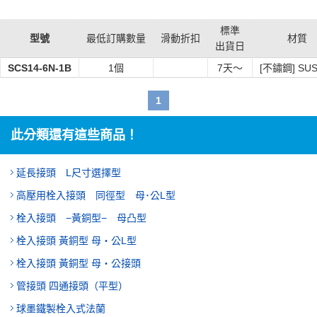
標準
型號
最低訂購數量
滑動折扣
材質
出貨日
SCS14-6N-1B
1個
7
天～
[不鏽鋼] SUS
1
此分類還有這些商品！
延長接頭 L尺寸選擇型
高壓用栓入接頭 同徑型 母･公L型
栓入接頭 −黃銅型− 母凸型
栓入接頭 黃銅型 母・公L型
栓入接頭 黃銅型 母・公接頭
管接頭 四通接頭（平型）
球墨鐵製栓入式法蘭