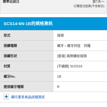
標準出貨日
第
7
天～
訂購翌日起算(不含假日)
SCS14-6N-1B的規格資訊
型式
接頭
接續種類
螺牙⇔螺牙同徑 同種
接續形狀
[套接] 兩側螺紋接頭
材質
[不鏽鋼] SUS316
螺牙No.
1B
連接螺牙種類
R
顯示更多商品詳細資訊