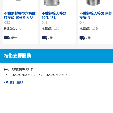
不鏽鋼製異徑六角螺
不鏽鋼栓入接頭
不鏽鋼栓入接頭 兩側
紋接頭 螺牙栓入型
90°L型 L
接管 N
KITZ
O.N.
O.N.
INDUSTRIES（O.N.工
INDUSTRIES（O.N.工
標準單價(未稅)
-
標準單價(未稅)
-
標準單價(未稅)
-
業）
業）
3
天～
3
天～
3
天～
技術支援服務
FA用機械標準零件
Tel：
02-25703766
/ Fax：02-25703767
與我們聯絡