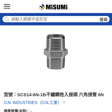
MISUMI
搜尋
型號：SCS14-6N-1B不鏽鋼栓入接頭 六角接管 6N
O.N. INDUSTRIES（O.N.工業）
標準單價(未稅)：
-