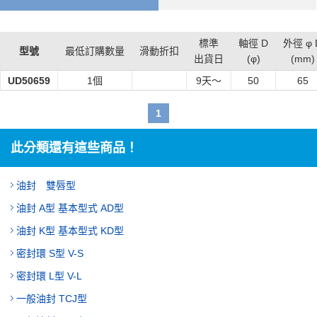
標準
軸徑 D
外徑 φ 
型號
最低訂購數量
滑動折扣
出貨日
(φ)
(mm)
UD50659
1個
9
天～
50
65
1
此分類還有這些商品！
油封 雙唇型
油封 A型 基本型式 AD型
油封 K型 基本型式 KD型
密封環 S型 V-S
密封環 L型 V-L
一般油封 TCJ型