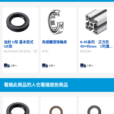
油封 U型 基本型式
角接觸滾珠軸承
8-45系列 正方形
UE型
45×45mm 1列溝
4面溝
MUSASHI OILSEAL（武蔵油封）
NTN
MISUMI
3天～
3天～
7天～
看過此商品的人也看過這些商品