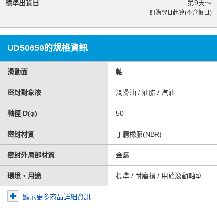
標準出貨日
第
9
天～
訂購翌日起算(不含假日)
UD50659的規格資訊
滑動面
軸
密封對象液
潤滑油 / 油脂 / 汽油
軸徑 D(φ)
50
密封材質
丁腈橡膠(NBR)
密封外周部材質
金屬
環境・用途
標準 / 耐磨損 / 用於滾動軸承
顯示更多商品詳細資訊