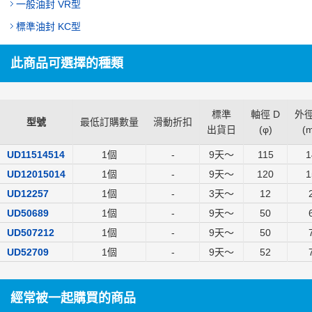
一般油封 VR型
標準油封 KC型
此商品可選擇的種類
標準
軸徑 D
外徑
型號
最低訂購數量
滑動折扣
出貨日
(
φ
)
(
UD11514514
1個
-
9
天～
115
1
UD12015014
1個
-
9
天～
120
1
UD12257
1個
-
3
天～
12
UD50689
1個
-
9
天～
50
UD507212
1個
-
9
天～
50
UD52709
1個
-
9
天～
52
經常被一起購買的商品