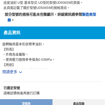
這是
油封 U型 基本型式 UD型
的型號UD50659的頁面。
此頁面記載了關於型號UD50659的規格資訊。
部分型號的規格可能未完整顯示，詳細資訊請參閱
製造商型
錄
。
產品資訊
旋轉軸用基本形狀標準油封。
【特長】
・外周為金屬製。
・使用壓力極限參考值為0.03MPa。
【用途】
・在油封中用於各種機械的旋轉用。
閱讀更多
・因外周為鐵，非常適合外殼為鐵製的部位。
・因有附防塵罩，最適合外部有灰塵的情況。
已選定型號
請確認價格後再進行訂購
型號表
產品型錄