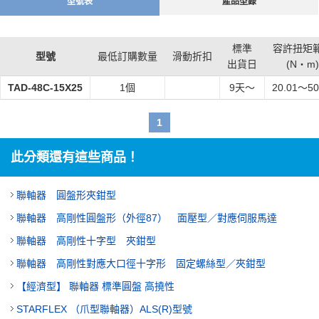
型號表
產品型錄
標準
容許扭矩
型號
最低訂購數量
滑動折扣
出貨日
(N・m)
TAD-48C-15X25
1個
9
天～
20.01～50
1
此分類還有這些商品！
聯軸器 圓盤形夾鉗型
聯軸器 高剛性圓盤形（外徑87） 面壓型／對應伺服馬達
聯軸器 高剛性十字型 夾鉗型
聯軸器 高剛性對應大口徑十字形 固定螺絲型／夾鉗型
【經濟型】 聯軸器 標準圓盤 高撓性
STARFLEX （爪型聯軸器）ALS(R)型號