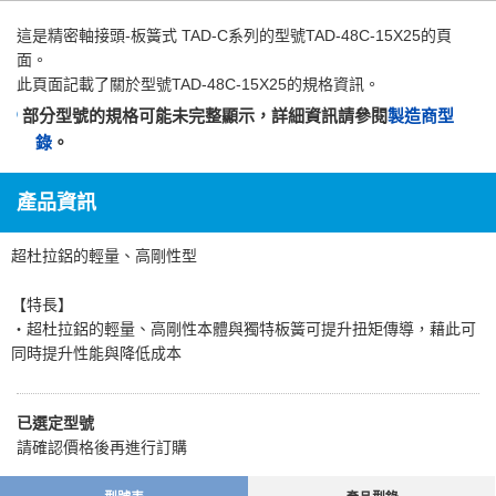
這是
精密軸接頭-板簧式 TAD-C系列
的型號TAD-48C-15X25的頁
面。
此頁面記載了關於型號TAD-48C-15X25的規格資訊。
部分型號的規格可能未完整顯示，詳細資訊請參閱
製造商型
錄
。
產品資訊
超杜拉鋁的輕量、高剛性型
【特長】
・超杜拉鋁的輕量、高剛性本體與獨特板簧可提升扭矩傳導，藉此可
同時提升性能與降低成本
已選定型號
請確認價格後再進行訂購