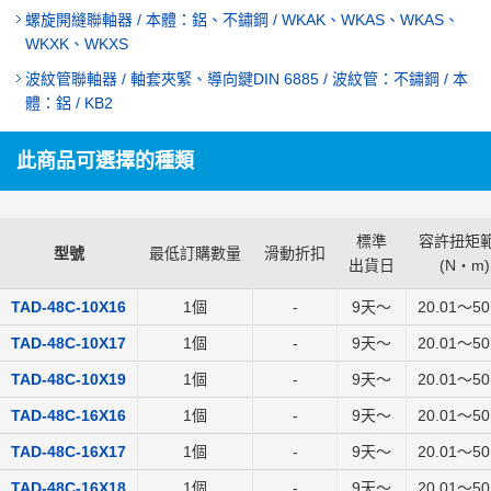
螺旋開縫聯軸器 / 本體：鋁、不鏽鋼 / WKAK、WKAS、WKAS、
WKXK、WKXS
波紋管聯軸器 / 軸套夾緊、導向鍵DIN 6885 / 波紋管：不鏽鋼 / 本
體：鋁 / KB2
此商品可選擇的種類
標準
容許扭矩
型號
最低訂購數量
滑動折扣
出貨日
(
N・m
)
TAD-48C-10X16
1個
-
9
天～
20.01～50
TAD-48C-10X17
1個
-
9
天～
20.01～50
TAD-48C-10X19
1個
-
9
天～
20.01～50
TAD-48C-16X16
1個
-
9
天～
20.01～50
TAD-48C-16X17
1個
-
9
天～
20.01～50
TAD-48C-16X18
1個
-
9
天～
20.01～50