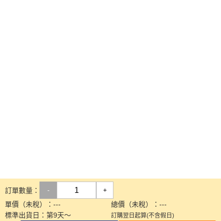
訂單數量：
-
+
單價（未稅）：
---
總價（未稅）：
---
標準出貨日：
第
9
天～
訂購翌日起算(不含假日)