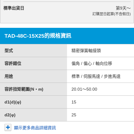
標準出貨日
第
9
天～
訂購翌日起算(不含假日)
TAD-48C-15X25的規格資訊
型式
精密彈簧軸接頭
容許錯位
偏角 / 偏心 / 軸向位移
用途
標準 / 伺服馬達 / 步進馬達
容許扭矩範圍(N・m)
20.01～50.00
d1(d)(φ)
15
d2(φ)
25
顯示更多商品詳細資訊