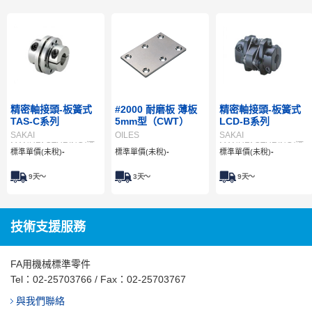
精密軸接頭-板簧式
#2000 耐磨板 薄板
精密軸接頭-板簧式
TAS-C系列
5mm型（CWT）
LCD-B系列
SAKAI
OILES
SAKAI
MANUFACTURING(酒
MANUFACTURING(酒
標準單價(未稅)
-
標準單價(未稅)
-
標準單價(未稅)
-
井製作所)
井製作所)
9
天～
3
天～
9
天～
技術支援服務
FA用機械標準零件
Tel：
02-25703766
/ Fax：02-25703767
與我們聯絡