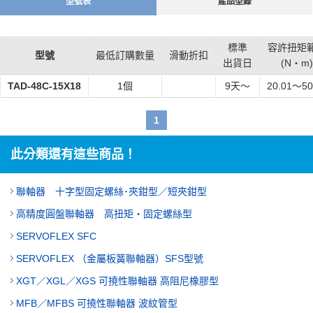
型號表
產品型錄
標準
容許扭矩
型號
最低訂購數量
滑動折扣
出貨日
(N・m)
TAD-48C-15X18
1個
9
天～
20.01～50
1
此分類還有這些商品！
聯軸器 十字型固定螺絲･夾鉗型／短夾鉗型
高精度圓盤聯軸器 高扭矩・固定螺絲型
SERVOFLEX SFC
SERVOFLEX （金屬板簧聯軸器）SFS型號
XGT／XGL／XGS 可撓性聯軸器 高阻尼橡膠型
MFB／MFBS 可撓性聯軸器 波紋管型