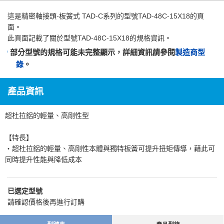
這是
精密軸接頭-板簧式 TAD-C系列
的型號TAD-48C-15X18的頁
面。
此頁面記載了關於型號TAD-48C-15X18的規格資訊。
部分型號的規格可能未完整顯示，詳細資訊請參閱
製造商型
錄
。
產品資訊
超杜拉鋁的輕量、高剛性型
【特長】
・超杜拉鋁的輕量、高剛性本體與獨特板簧可提升扭矩傳導，藉此可
同時提升性能與降低成本
已選定型號
請確認價格後再進行訂購