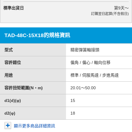
標準出貨日
第
9
天～
訂購翌日起算(不含假日)
TAD-48C-15X18的規格資訊
型式
精密彈簧軸接頭
容許錯位
偏角 / 偏心 / 軸向位移
用途
標準 / 伺服馬達 / 步進馬達
容許扭矩範圍(N・m)
20.01～50.00
d1(d)(φ)
15
d2(φ)
18
顯示更多商品詳細資訊