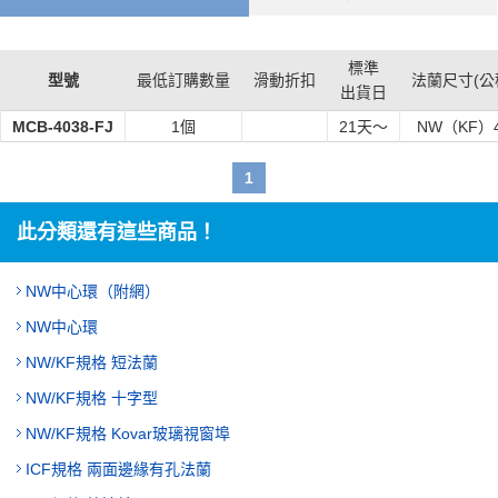
標準
型號
最低訂購數量
滑動折扣
法蘭尺寸(公
出貨日
MCB-4038-FJ
1個
21
天～
NW（KF）
1
此分類還有這些商品！
NW中心環（附網）
NW中心環
NW/KF規格 短法蘭
NW/KF規格 十字型
NW/KF規格 Kovar玻璃視窗埠
ICF規格 兩面邊緣有孔法蘭