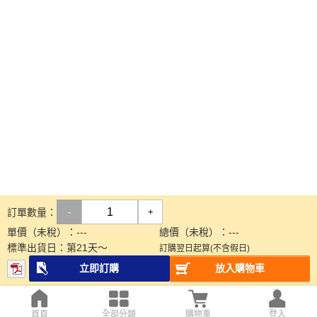
訂單數量：
-
+
單價（未稅）：
---
總價（未稅）：
---
標準出貨日：
第
21
天～
訂購翌日起算(不含假日)
立即訂購
放入購物車
首頁
全部分類
購物車
登入