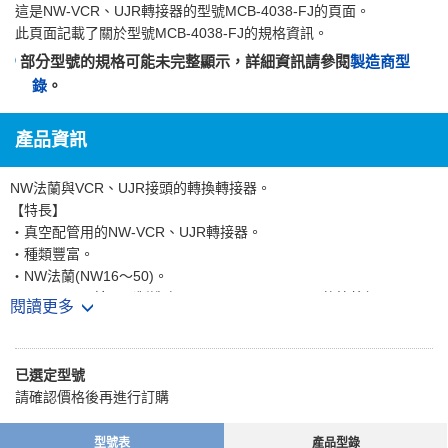
這是
NW-VCR、UJR轉接器
的型號MCB-4038-FJ的頁面。
此頁面記載了關於型號MCB-4038-FJ的規格資訊。
部分型號的規格可能未完整顯示，詳細資訊請參閱
製造商型
錄
。
產品資訊
NW法蘭與VCR、UJR接頭的轉換轉接器。
【特長】
・真空配管用的NW‐VCR、UJR轉接器。
・種類豐富。
・NW法蘭(NW16～50)。
・VCR、UJR接頭（製造商：Fujikin、Swagelok，軟管外徑：1/4、
閱讀更多
3/8、1/2 公端、母端）。
【用途】
・最適合輕鬆進行NW法蘭與VCR、UJR接頭的轉換。
已選定型號
請確認價格後再進行訂購
型號表
產品型錄