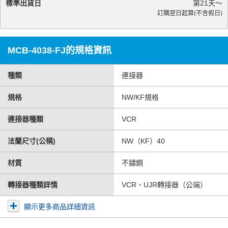
標準出貨日
第
21
天～
訂購翌日起算(不含假日)
MCB-4038-FJ的規格資訊
種類
連接器
規格
NW/KF規格
連接器種類
VCR
法蘭尺寸(公稱)
NW（KF）40
材質
不鏽鋼
轉接器種類詳情
VCR、UJR轉接器（公端）
顯示更多商品詳細資訊