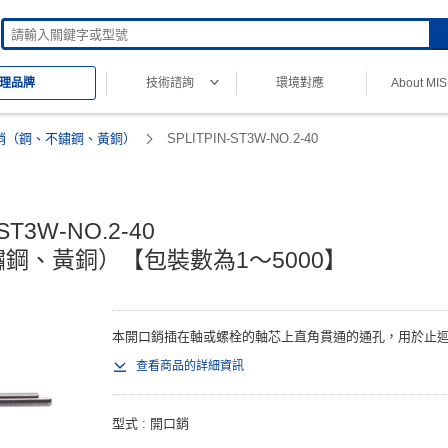
技術諮詢
環境對應
About MI
理品牌
銷（鋼、不鏽鋼、黃銅）
SPLITPIN-ST3W-NO.2-40
ST3W-NO.2-40

鋼、黃銅）【包裝數為1～5000】
本開口銷插在軸或螺栓的軸芯上直角貫通的通孔，用於止迴、
查看商品的詳細資訊
型式
開口銷