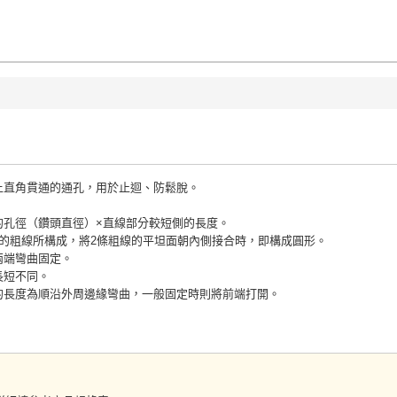
上直角貫通的通孔，用於止迴、防鬆脫。
的孔徑（鑽頭直徑）×直線部分較短側的長度。
形的粗線所構成，將2條粗線的平坦面朝內側接合時，即構成圓形。
兩端彎曲固定。
長短不同。
的長度為順沿外周邊緣彎曲，一般固定時則將前端打開。