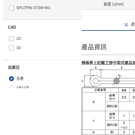
長度 L(mm)
SPLITPIN-ST3W-NO.
產
CAD
2D
產品資訊
3D
規格表上記載之部分型式產品
出貨日
全選
3天以内