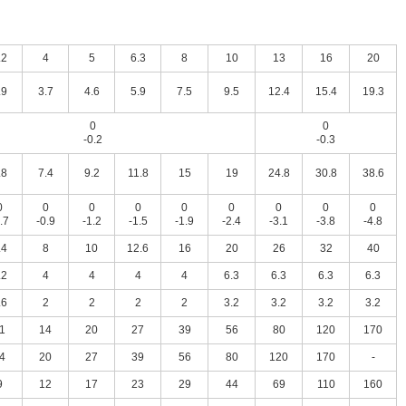
.2
4
5
6.3
8
10
13
16
20
.9
3.7
4.6
5.9
7.5
9.5
12.4
15.4
19.3
0
0
-0.2
-0.3
.8
7.4
9.2
11.8
15
19
24.8
30.8
38.6
0
0
0
0
0
0
0
0
0
.7
-0.9
-1.2
-1.5
-1.9
-2.4
-3.1
-3.8
-4.8
.4
8
10
12.6
16
20
26
32
40
.2
4
4
4
4
6.3
6.3
6.3
6.3
.6
2
2
2
2
3.2
3.2
3.2
3.2
1
14
20
27
39
56
80
120
170
4
20
27
39
56
80
120
170
-
9
12
17
23
29
44
69
110
160