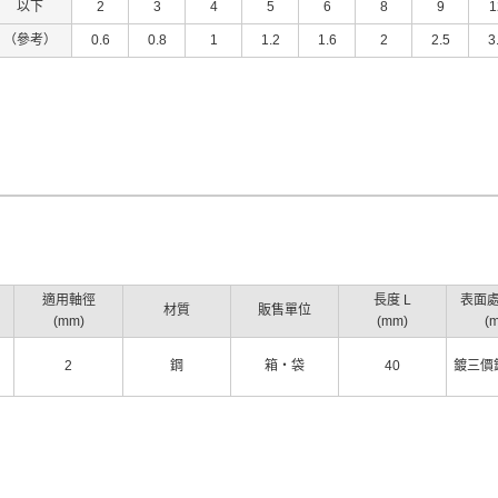
以下
2
3
4
5
6
8
9
1
（參考）
0.6
0.8
1
1.2
1.6
2
2.5
3
適用軸徑
長度 L
表面
材質
販售單位
(mm)
(mm)
(
2
鋼
箱・袋
40
鍍三價