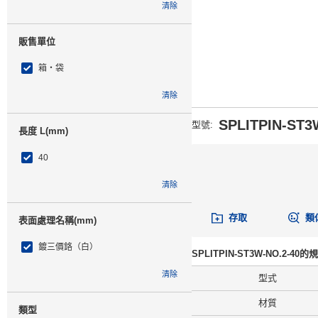
清除
販售單位
箱・袋
清除
SPLITPIN-ST3
型號
:
長度 L(mm)
40
清除
存取
類
表面處理名稱(mm)
鍍三價鉻（白）
SPLITPIN-ST3W-NO.2-40
清除
型式
材質
類型