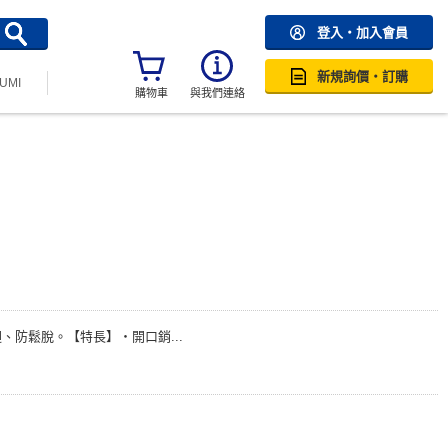
登入・加入會員
新規詢價・訂購
SUMI
購物車
與我們連絡
防鬆脫。【特長】・開口銷...