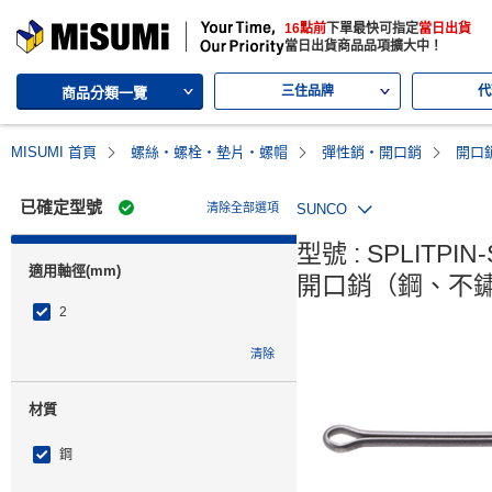
MISUMI | 三住的綜合Web產品型錄
16點前
下單最快可指定
當日出貨
MISUMI | Your Time, Our Priority
當日出貨商品品項擴大中！
三住品牌
代
商品分類一覽
MISUMI 首頁
螺絲・螺栓・墊片・螺帽
彈性銷・開口銷
開口
已確定型號
清除全部選項
SUNCO
型號 : SPLITPIN-
適用軸徑(mm)
開口銷（鋼、不鏽
2
清除
材質
鋼