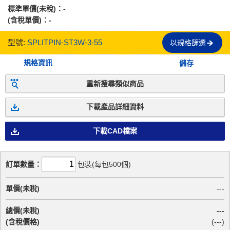
標準單價(未稅)：
-
(含稅單價)：
-
型號:
SPLITPIN-ST3W-3-55
以規格篩選
規格資訊
儲存
重新搜尋類似商品
下載產品詳細資料
下載CAD檔案
訂單數量：
包裝(每包500個)
單價(未稅)
---
總價(未稅)
---
(含稅價格)
(
---
)