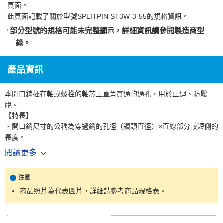
頁面。
此頁面記載了關於型號SPLITPIN-ST3W-3-55的規格資訊。
部分型號的規格可能未完整顯示，詳細資訊請參閱
製造商型
錄
。
產品資訊
本開口銷插在軸或螺栓的軸芯上直角貫通的通孔，用於止迴、防鬆
脫。
【特長】
・開口銷尺寸的公稱為穿過銷的孔徑（鑽頭直徑）×直線部分較短側的
長度。
・本產品是由2條截面呈半圓形的粗線所構成，將2條粗線的平坦面朝
閱讀更多
內側接合時，即構成圓形。
・穿過接合部的孔，然後打開兩端彎曲固定。
注意
・使用時為了方便作業，雙腳長短不同。
商品照片為代表圖片，詳細請參考商品規格表。
・在永久固定的情況下，彎折的長度為順沿外周邊緣彎曲，一般固定
時則將前端打開。
【用途】