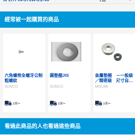
經常被一起購買的商品
六角螺栓全螺牙公制
圓墊圈JIS
金屬墊圈 －一般級
粗螺紋
／精密級 尺寸自由
指定型－
SUNCO
SUNCO
MISUMI
3天～
3天～
3天～
看過此商品的人也看過這些商品