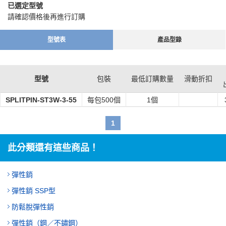
・適合各種領域。
已選定型號
請確認價格後再進行訂購
型號表
產品型錄
型號
包裝
最低訂購數量
滑動折扣
SPLITPIN-ST3W-3-55
每包500個
1個
1
此分類還有這些商品！
彈性銷
彈性銷 SSP型
防鬆脫彈性銷
彈性銷（鋼／不鏽鋼）