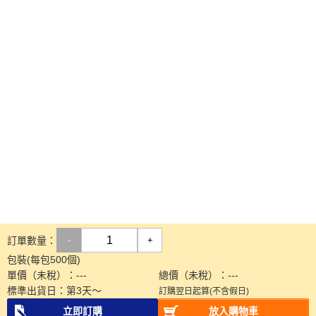
訂單數量：
-
+
包裝(每包500個)
單價（未稅）：
---
總價（未稅）：
---
標準出貨日：
第
3
天～
訂購翌日起算(不含假日)
立即訂購
放入購物車