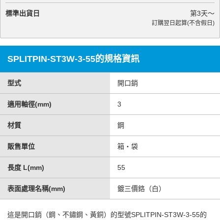
標準出貨日
第
3
天～
訂購翌日起算(不含假日)
SPLITPIN-ST3W-3-55的規格資訊
型式
開口銷
適用軸徑(mm)
3
材質
鋼
販售單位
箱・袋
長度 L(mm)
55
表面處理名稱(mm)
鍍三價鉻（白）
這是
開口銷（鋼、不鏽鋼、黃銅）
的型號SPLITPIN-ST3W-3-55的