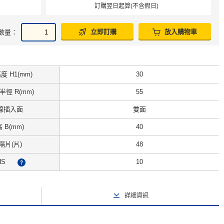
訂購翌日起算(不含假日)
立即訂購
放入購物車
數量：
 H1(mm)
30
徑 R(mm)
55
線插入面
雙面
 B(mm)
40
隔片(片)
48
HS
10
?
詳細資訊