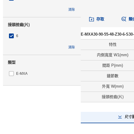
清除
存取
類
接頭梳齒(片)
E-MXA30-90-55-48-Z30-6-
6
特性
清除
内側寬度 W1(mm)
類型
間距 P(mm)
E-MXA
鏈節數
外寬 W(mm)
CAD
接頭梳齒(片)
2D
3D
尺寸
出貨日