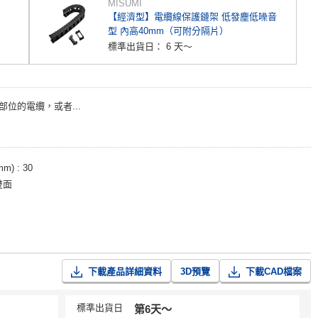
MISUMI
【經濟型】電纜線保護鏈架 低發塵低噪音
型 內高40mm（可附分隔片）
標準出貨日：
6 天～
部位的電纜，或者...
mm)
30
雙面
下載產品詳細資料
3D預覽
下載CAD檔案
標準出貨日
第6天〜