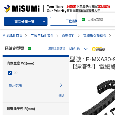
MISUMI | 三住的綜合Web產品型錄
16點前
下單最快可指定
當日出貨
MISUMI | Your Time, Our Priority
當日出貨商品品項擴大中！
三住品牌
代
商品分類一覽
MISUMI 首頁
工廠自動化零件
直動零件
電纜線保護鏈架
已確定型號
清除全部選項
MISUMI
MiSU
型號 : E-MXA30-9
内側寬度 W1(mm)
【經濟型】電纜線
90
顯示選項
清除
耐彎曲半徑 R(mm)