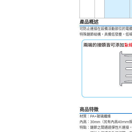
產品概述
可防止連接在設備活動部位的電
特殊鏈節結構，具備低發塵，低
商品特徵
材質：PA+玻璃纖維
內高：30mm（另有內高40ｍ
特點：鏈節之間通過彈性片連接