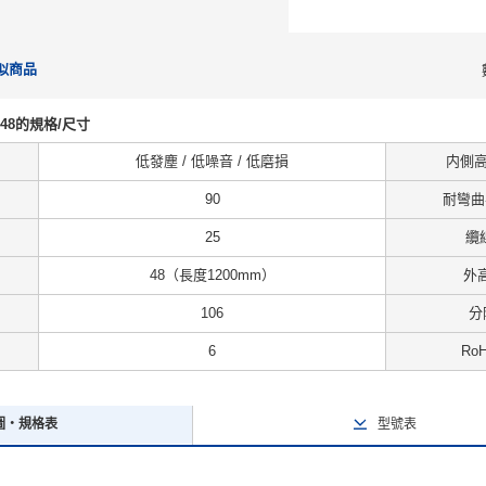
似商品
S30-48的規格/尺寸
低發塵 / 低噪音 / 低磨損
内側高度
90
耐彎曲半
25
纜
48（長度1200mm）
外高
106
分
6
Ro
圖・規格表
型號表