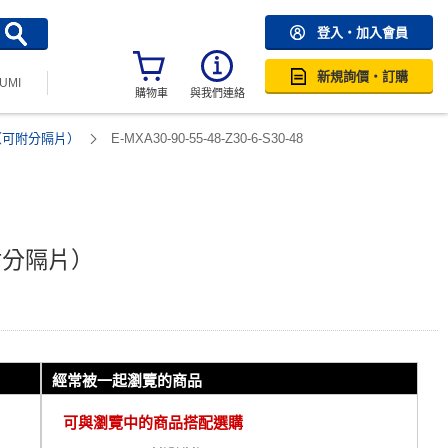
登入・加入會員
新規詢價・訂購
SUMI
購物車
與我們連絡
（可附分隔片）
E-MXA30-90-55-48-Z30-6-S30-48
附分隔片）
經常被一起瀏覽的商品
可與瀏覽中的商品搭配選購