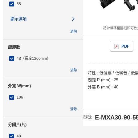
55
顯示選項
將游標移至圖檔即可放
清除
PDF
鏈節數
48（長度1200mm）
清除
特性
低發塵 / 低噪音 / 低
間距 P (mm)
25
外寬 W(mm)
外高 B (mm)
40
106
清除
E-MXA30-90-55
型號
:
分隔片(片)
48