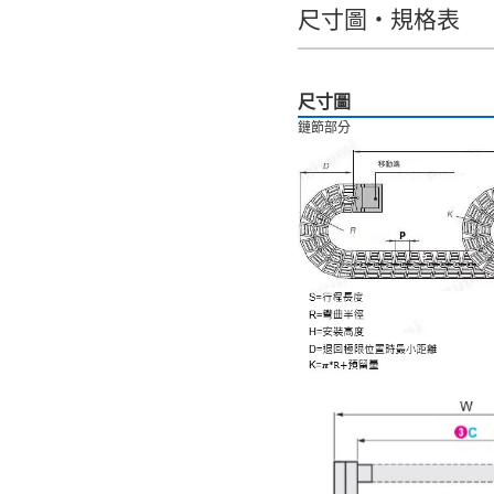
尺寸圖・規格表
全選
6天以内
尺寸圖
鏈節部分