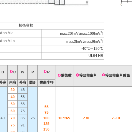
技術參數
2
ion Mla
max.20[m/s]/max.100[m/s
]
2
tion MLb
max.3[m/s]/max.6[m/s
]
-40℃～120℃
UL94 HB
B
C
W
P
R
鏈節數
接頭梳齒片
接頭梳齒片數量
外高
內寬
外寬
間距
彎曲半徑
30
46
40
56
50
66
55
60
76
75
40
70
86
25
100
10～65
Z30
2~10
125
75
91
150