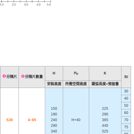
H
H
K
F
分隔片
分隔片數量
Bi
安裝高度
所需空間高度
圓弧長度+預留量
30
40
50
150
225
60
190
290
S30
4~65
240
H+40
365
70
290
445
75
340
525