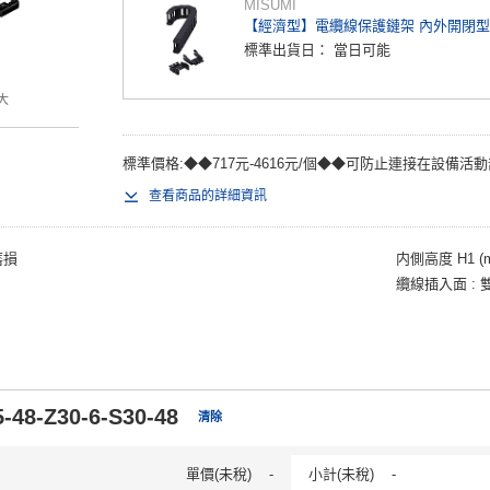
MISUMI
【經濟型】電纜線保護鏈架 內外開閉型
標準出貨日：
當日可能
大
標準價格:◆◆717元-4616元/個◆◆可防止連接在設備活動
查看商品的詳細資訊
磨損
内側高度 H1 (
纜線插入面
-48-Z30-6-S30-48
清除
單價(未稅)
-
小計(未稅)
-