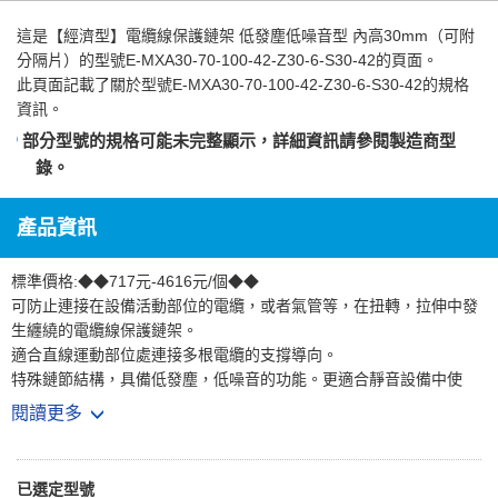
這是
【經濟型】電纜線保護鏈架 低發塵低噪音型 內高30mm（可附
分隔片）
的型號E-MXA30-70-100-42-Z30-6-S30-42的頁面。
此頁面記載了關於型號E-MXA30-70-100-42-Z30-6-S30-42的規格
資訊。
部分型號的規格可能未完整顯示，詳細資訊請參閱
製造商型
錄
。
產品資訊
標準價格:◆◆717元-4616元/個◆◆
可防止連接在設備活動部位的電纜，或者氣管等，在扭轉，拉伸中發
生纏繞的電纜線保護鏈架。
適合直線運動部位處連接多根電纜的支撐導向。
特殊鏈節結構，具備低發塵，低噪音的功能。更適合靜音設備中使
用。
閱讀更多
適用內高30mm場合
*E-MXA系列預設每隔一節配置連接橫桿。
已選定型號