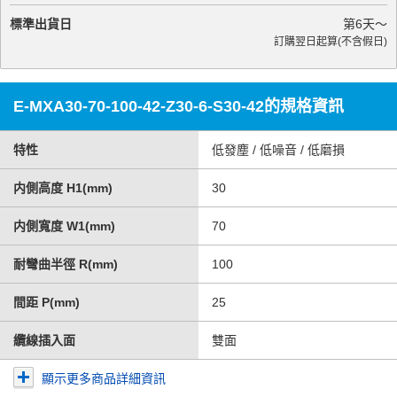
標準出貨日
第
6
天～
訂購翌日起算(不含假日)
E-MXA30-70-100-42-Z30-6-S30-42的規格資訊
特性
低發塵 / 低噪音 / 低磨損
内側高度 H1(mm)
30
内側寬度 W1(mm)
70
耐彎曲半徑 R(mm)
100
間距 P(mm)
25
纜線插入面
雙面
顯示更多商品詳細資訊