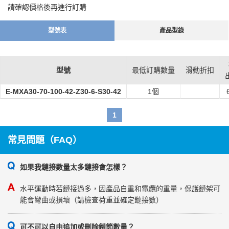
請確認價格後再進行訂購
型號表
產品型錄
型號
最低訂購數量
滑動折扣
E-MXA30-70-100-42-Z30-6-S30-42
1個
1
常見問題（FAQ）
如果我鏈接數量太多鏈接會怎樣？
水平運動時若鏈接過多，因產品自重和電纜的重量，保護鏈架可
能會彎曲或損壞（請檢查荷重並確定鏈接數）
可不可以自由追加或刪除鏈節數量？