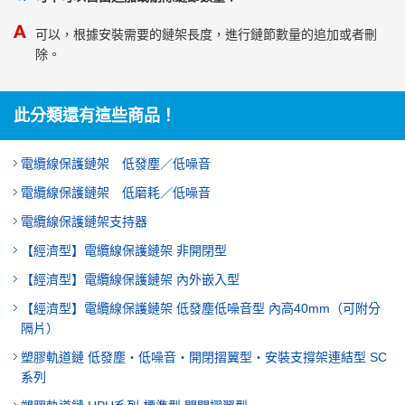
可以，根據安裝需要的鏈架長度，進行鏈節數量的追加或者刪
除。
此分類還有這些商品！
電纜線保護鏈架 低發塵／低噪音
電纜線保護鏈架 低磨耗／低噪音
電纜線保護鏈架支持器
【經濟型】電纜線保護鏈架 非開閉型
【經濟型】電纜線保護鏈架 內外嵌入型
【經濟型】電纜線保護鏈架 低發塵低噪音型 內高40mm（可附分
隔片）
塑膠軌道鏈 低發塵・低噪音・開閉摺翼型・安裝支撐架連結型 SC
系列