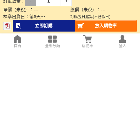
訂單數量：
-
+
單價（未稅）：
---
總價（未稅）：
---
標準出貨日：
第
6
天～
訂購翌日起算(不含假日)
立即訂購
放入購物車
首頁
全部分類
購物車
登入