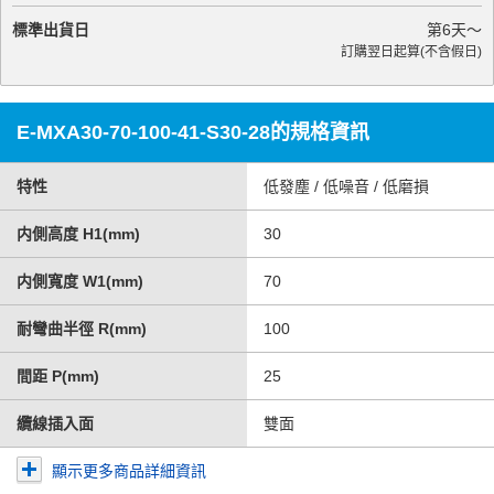
標準出貨日
第
6
天～
訂購翌日起算(不含假日)
E-MXA30-70-100-41-S30-28的規格資訊
特性
低發塵 / 低噪音 / 低磨損
内側高度 H1(mm)
30
内側寬度 W1(mm)
70
耐彎曲半徑 R(mm)
100
間距 P(mm)
25
纜線插入面
雙面
顯示更多商品詳細資訊