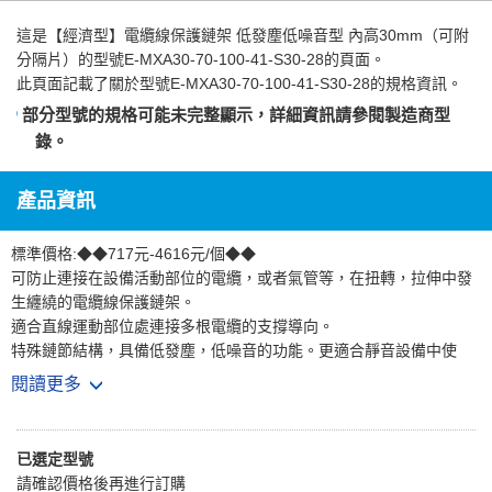
這是
【經濟型】電纜線保護鏈架 低發塵低噪音型 內高30mm（可附
分隔片）
的型號E-MXA30-70-100-41-S30-28的頁面。
此頁面記載了關於型號E-MXA30-70-100-41-S30-28的規格資訊。
部分型號的規格可能未完整顯示，詳細資訊請參閱
製造商型
錄
。
產品資訊
標準價格:◆◆717元-4616元/個◆◆
可防止連接在設備活動部位的電纜，或者氣管等，在扭轉，拉伸中發
生纏繞的電纜線保護鏈架。
適合直線運動部位處連接多根電纜的支撐導向。
特殊鏈節結構，具備低發塵，低噪音的功能。更適合靜音設備中使
用。
閱讀更多
適用內高30mm場合
*E-MXA系列預設每隔一節配置連接橫桿。
已選定型號
請確認價格後再進行訂購