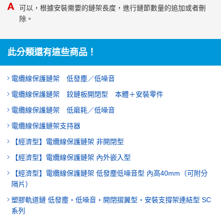
可以，根據安裝需要的鏈架長度，進行鏈節數量的追加或者刪
除。
此分類還有這些商品！
電纜線保護鏈架 低發塵／低噪音
電纜線保護鏈架 鉸鏈板開閉型 本體＋安裝零件
電纜線保護鏈架 低磨耗／低噪音
電纜線保護鏈架支持器
【經濟型】電纜線保護鏈架 非開閉型
【經濟型】電纜線保護鏈架 內外嵌入型
【經濟型】電纜線保護鏈架 低發塵低噪音型 內高40mm（可附分
隔片）
塑膠軌道鏈 低發塵・低噪音・開閉摺翼型・安裝支撐架連結型 SC
系列