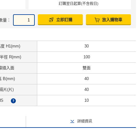
訂購翌日起算(不含假日)
立即訂購
放入購物車
數量：
 H1(mm)
30
徑 R(mm)
100
線插入面
雙面
 B(mm)
40
隔片(片)
40
HS
10
?
詳細資訊