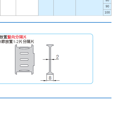
80
90
100