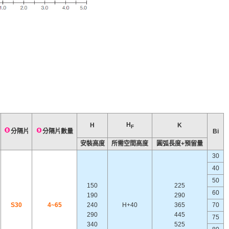
H
H
K
F
分隔片
分隔片數量
Bi
安裝高度
所需空間高度
圓弧長度+預留量
30
40
50
150
225
60
190
290
S30
4~65
240
H+40
365
70
290
445
75
340
525