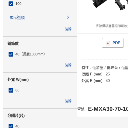
100
顯示選項
將游標移至圖檔即可放
清除
PDF
鏈節數
40（長度1000mm）
清除
特性
低發塵 / 低噪音 / 低
間距 P (mm)
25
外寬 W(mm)
外高 B (mm)
40
86
清除
E-MXA30-70-10
型號
:
分隔片(片)
40