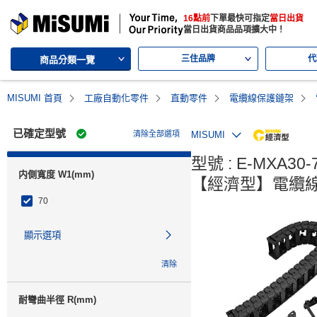
MISUMI | 三住的綜合Web產品型錄
16點前
下單最快可指定
當日出貨
MISUMI | Your Time, Our Priority
當日出貨商品品項擴大中！
三住品牌
代
商品分類一覽
MISUMI 首頁
工廠自動化零件
直動零件
電纜線保護鏈架
已確定型號
清除全部選項
MISUMI
MiSU
型號 : E-MXA30-7
内側寬度 W1(mm)
【經濟型】電纜線
70
顯示選項
清除
耐彎曲半徑 R(mm)