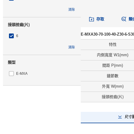
清除
存取
類
接頭梳齒(片)
E-MXA30-70-100-40-Z30-6
6
特性
清除
内側寬度 W1(mm)
類型
間距 P(mm)
E-MXA
鏈節數
外寬 W(mm)
CAD
接頭梳齒(片)
2D
3D
尺寸
出貨日