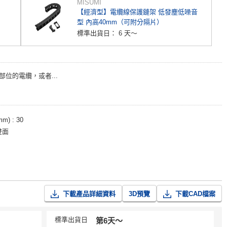
MISUMI
【經濟型】電纜線保護鏈架 低發塵低噪音
型 內高40mm（可附分隔片）
標準出貨日：
6 天～
部位的電纜，或者...
mm)
30
雙面
下載產品詳細資料
3D預覽
下載CAD檔案
標準出貨日
第6天〜