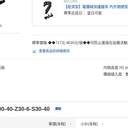
MISUMI
【經濟型】電纜線保護鏈架 內外開閉型
標準出貨日：
當日可能
大
標準價格:◆◆717元-4616元/個◆◆可防止連接在設備活動
查看商品的詳細資訊
磨損
内側高度 H1 (
纜線插入面
0-40-Z30-6-S30-40
清除
單價(未稅)
-
小計(未稅)
-