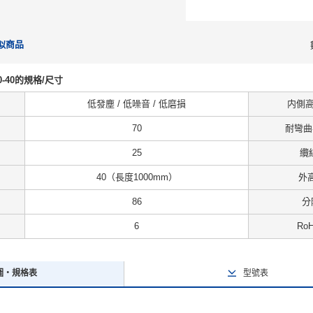
似商品
-S30-40的規格/尺寸
低發塵 / 低噪音 / 低磨損
内側高度
70
耐彎曲半
25
纜
40（長度1000mm）
外高
86
分
6
Ro
圖・規格表
型號表