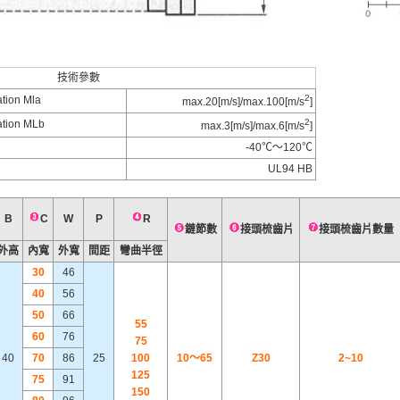
技術參數
2
ion Mla
max.20[m/s]/max.100[m/s
]
2
tion MLb
max.3[m/s]/max.6[m/s
]
-40℃～120℃
UL94 HB
B
C
W
P
R
鏈節數
接頭梳齒片
接頭梳齒片數量
外高
內寬
外寬
間距
彎曲半徑
30
46
40
56
50
66
55
60
76
75
40
70
86
25
100
10～65
Z30
2~10
125
75
91
150