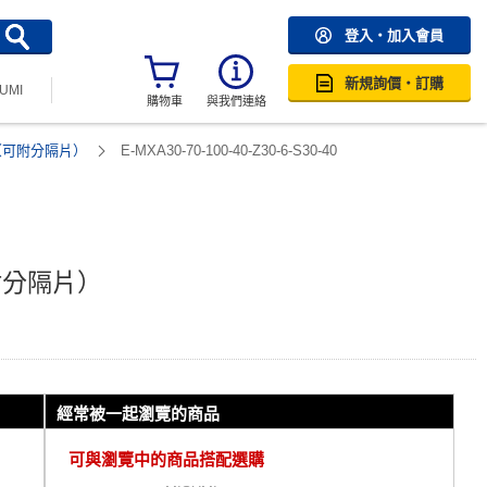
登入・加入會員
新規詢價・訂購
SUMI
購物車
與我們連絡
（可附分隔片）
E-MXA30-70-100-40-Z30-6-S30-40
附分隔片）
經常被一起瀏覽的商品
可與瀏覽中的商品搭配選購