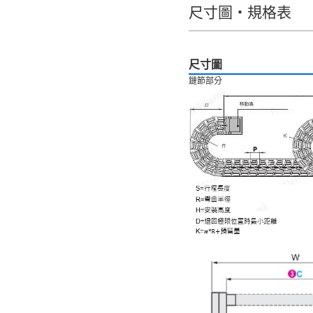
尺寸圖・規格表
全選
6天以内
尺寸圖
鏈節部分