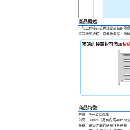
產品概述
可防止連接在設備活動部位的電
特殊鏈節結構，具備低發塵，低
商品特徵
材質：PA+玻璃纖維
內高：30mm（另有內高40ｍ
特點：鏈節之間通過彈性片連接