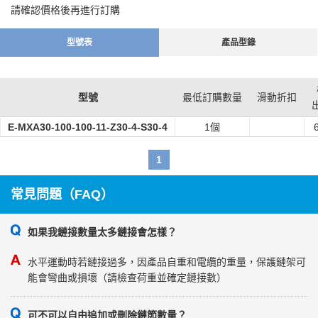
請確認價格後再進行訂購
型號表
產品型錄
型號
最低訂購數量
滑動折扣
E-MXA30-100-100-11-Z30-4-S30-4
1個
1
常見問題（FAQ）
如果我鏈接數量太多鏈接會怎樣？
水平運動時若鏈接過多，因產品自重和電纜的重量，保護鏈架可
能會彎曲或損壞（請檢查荷重並確定鏈接數）
可不可以自由追加或刪除鏈節數量？