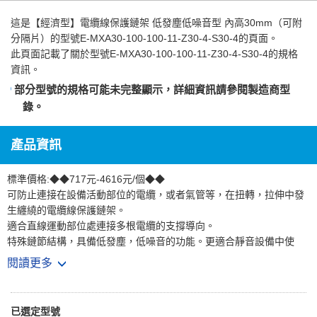
這是
【經濟型】電纜線保護鏈架 低發塵低噪音型 內高30mm（可附
分隔片）
的型號E-MXA30-100-100-11-Z30-4-S30-4的頁面。
此頁面記載了關於型號E-MXA30-100-100-11-Z30-4-S30-4的規格
資訊。
部分型號的規格可能未完整顯示，詳細資訊請參閱
製造商型
錄
。
產品資訊
標準價格:◆◆717元-4616元/個◆◆
可防止連接在設備活動部位的電纜，或者氣管等，在扭轉，拉伸中發
生纏繞的電纜線保護鏈架。
適合直線運動部位處連接多根電纜的支撐導向。
特殊鏈節結構，具備低發塵，低噪音的功能。更適合靜音設備中使
用。
閱讀更多
適用內高30mm場合
*E-MXA系列預設每隔一節配置連接橫桿。
已選定型號