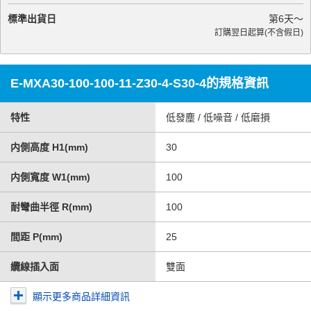
標準出貨日
第
6
天～
訂購翌日起算(不含假日)
E-MXA30-100-100-11-Z30-4-S30-4的規格資訊
特性
低發塵 / 低噪音 / 低磨損
内側高度 H1(mm)
30
内側寬度 W1(mm)
100
耐彎曲半徑 R(mm)
100
間距 P(mm)
25
纜線插入面
雙面
顯示更多商品詳細資訊