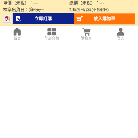
單價（未稅）：
---
總價（未稅）：
---
標準出貨日：
第
6
天～
訂購翌日起算(不含假日)
立即訂購
放入購物車
首頁
全部分類
購物車
登入