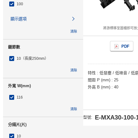
100
顯示選項
將游標移至圖檔即可放
清除
PDF
鏈節數
10（長度250mm）
清除
特性
低發塵 / 低噪音 / 低
間距 P (mm)
25
外寬 W(mm)
外高 B (mm)
40
116
清除
E-MXA30-100-1
型號
:
分隔片(片)
10