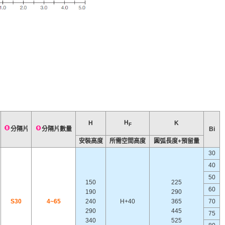
H
H
K
F
分隔片
分隔片數量
Bi
安裝高度
所需空間高度
圓弧長度+預留量
30
40
50
150
225
60
190
290
S30
4~65
240
H+40
365
70
290
445
75
340
525