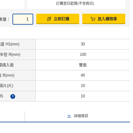
訂購翌日起算(不含假日)
立即訂購
放入購物車
數量：
 H1(mm)
30
徑 R(mm)
100
線插入面
雙面
 B(mm)
40
隔片(片)
10
HS
10
?
詳細資訊