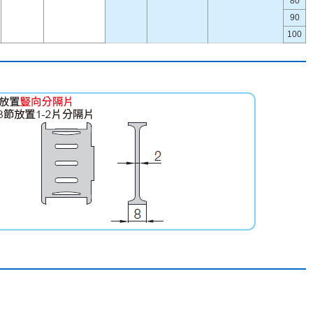
80
90
100