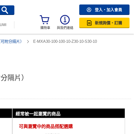
登入・加入會員
新規詢價・訂購
SUMI
購物車
與我們連絡
（可附分隔片）
E-MXA30-100-100-10-Z30-10-S30-10
附分隔片）
經常被一起瀏覽的商品
可與瀏覽中的商品搭配選購