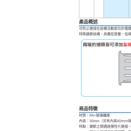
產品概述
可防止連接在設備活動部位的電
特殊鏈節結構，具備低發塵，低
商品特徵
材質：PA+玻璃纖維
內高：30mm（另有內高40ｍ
特點：鏈節之間通過彈性片連接