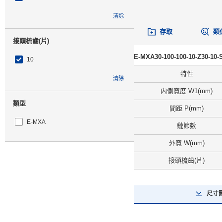
清除
存取
類
接頭梳齒(片)
E-MXA30-100-100-10-Z30-
10
特性
清除
内側寬度 W1(mm)
類型
間距 P(mm)
E-MXA
鏈節數
外寬 W(mm)
CAD
接頭梳齒(片)
2D
3D
尺寸
出貨日