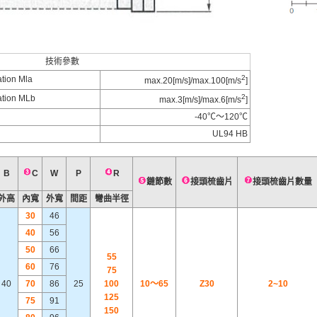
技術參數
2
ion Mla
max.20[m/s]/max.100[m/s
]
2
tion MLb
max.3[m/s]/max.6[m/s
]
-40℃～120℃
UL94 HB
B
C
W
P
R
鏈節數
接頭梳齒片
接頭梳齒片數量
外高
內寬
外寬
間距
彎曲半徑
30
46
40
56
50
66
55
60
76
75
40
70
86
25
100
10～65
Z30
2~10
125
75
91
150