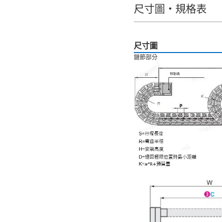
尺寸圖・規格表
全選
6天以内
尺寸圖
鏈節部分