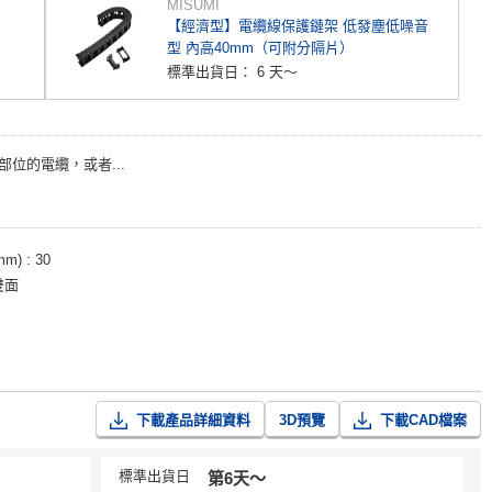
MISUMI
【經濟型】電纜線保護鏈架 低發塵低噪音
型 內高40mm（可附分隔片）
標準出貨日：
6 天～
部位的電纜，或者...
mm)
30
雙面
下載產品詳細資料
3D預覽
下載CAD檔案
標準出貨日
第6天〜