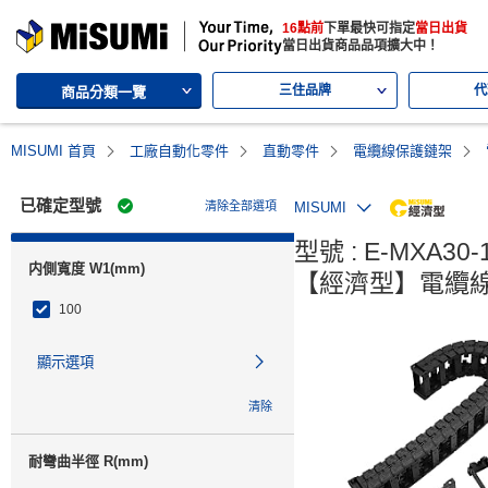
MISUMI | 三住的綜合Web產品型錄
16點前
下單最快可指定
當日出貨
MISUMI | Your Time, Our Priority
當日出貨商品品項擴大中！
三住品牌
代
商品分類一覽
MISUMI 首頁
工廠自動化零件
直動零件
電纜線保護鏈架
已確定型號
清除全部選項
MISUMI
MiSU
型號 : E-MXA30-1
内側寬度 W1(mm)
【經濟型】電纜線
100
顯示選項
清除
耐彎曲半徑 R(mm)