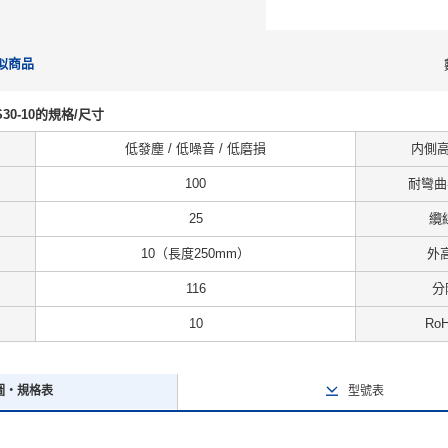
似商品
10-S30-10的規格/尺寸
低發塵 / 低噪音 / 低磨損
内側高度
100
耐彎曲半
25
纜
10（長度250mm）
外高
116
分
10
Ro
圖・規格表
型號表