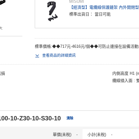
MISUMI
【經濟型】電纜線保護鏈架 內外開閉型
標準出貨日：
當日可能
大
標準價格:◆◆717元-4616元/個◆◆可防止連接在設備活動
查看商品的詳細資訊
磨損
内側高度 H1 (
纜線插入面
00-10-Z30-10-S30-10
清除
單價(未稅)
-
小計(未稅)
-