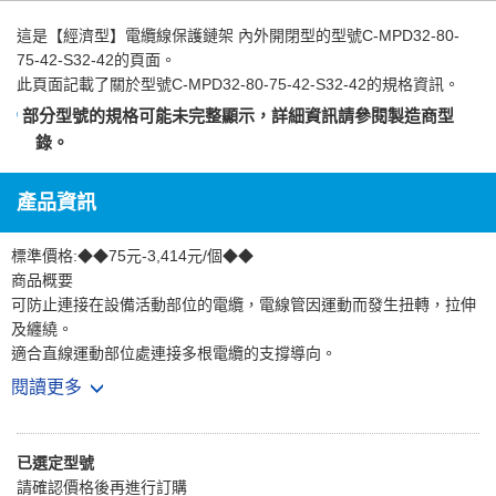
這是
【經濟型】電纜線保護鏈架 內外開閉型
的型號C-MPD32-80-
75-42-S32-42的頁面。
此頁面記載了關於型號C-MPD32-80-75-42-S32-42的規格資訊。
部分型號的規格可能未完整顯示，詳細資訊請參閱
製造商型
錄
。
產品資訊
標準價格:◆◆75元-3,414元/個◆◆
商品概要
可防止連接在設備活動部位的電纜，電線管因運動而發生扭轉，拉伸
及纏繞。
適合直線運動部位處連接多根電纜的支撐導向。
閱讀更多
商品特徵
1.兩片式結構，低成本
2.尺寸小且重量輕，適合窄小空間
已選定型號
3.橫杆易於打開，拆裝方便
請確認價格後再進行訂購