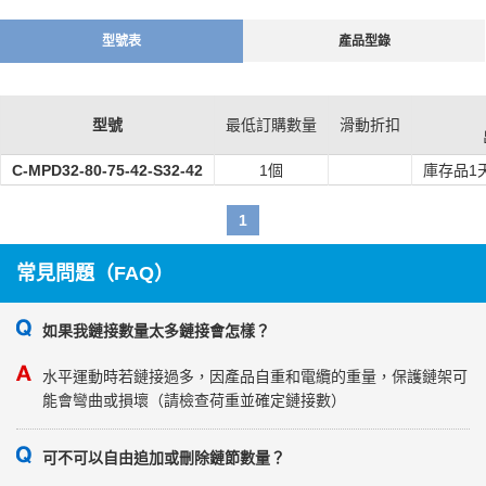
4.低噪音：內部特殊降噪結構
5.規格豐富
型號表
產品型錄
6.沿彎曲半徑內外側打開
7. 選用進口PA材料
如果是全新設計，則拖鏈的鏈節可能不夠。建議多選1，2鏈節為備
型號
最低訂購數量
滑動折扣
用，安裝裝置時進行調整（拆卸）。
請確認在整個行程範圍內，電纜是否與電纜保護鏈的內周側及外周側
C-MPD32-80-75-42-S32-42
1個
庫存品1
接觸過多。
1
常見問題（FAQ）
如果我鏈接數量太多鏈接會怎樣？
水平運動時若鏈接過多，因產品自重和電纜的重量，保護鏈架可
能會彎曲或損壞（請檢查荷重並確定鏈接數）
可不可以自由追加或刪除鏈節數量？