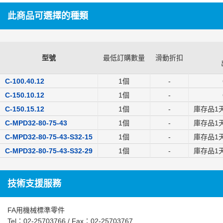
此商品可選擇的種類
型號
最低訂購數量
滑動折扣
C-100.40.12
1個
-
C-150.10.12
1個
-
C-150.15.12
1個
-
庫存品1
C-MPD32-80-75-43
1個
-
庫存品1
C-MPD32-80-75-43-S32-15
1個
-
庫存品1
C-MPD32-80-75-43-S32-29
1個
-
庫存品1
技術支援服務
FA用機械標準零件
Tel：
02-25703766
/ Fax：02-25703767