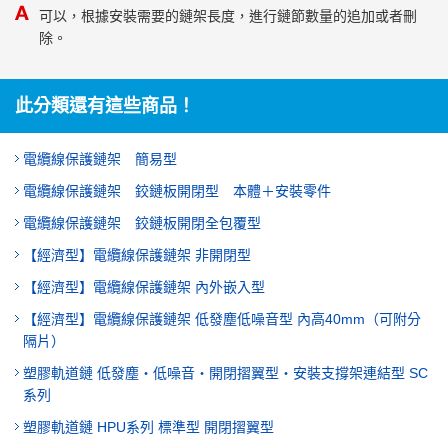
可以，根據安裝需要的鏈架長度，進行鏈節數量的追加或者刪
除。
此分類還有這些商品！
電纜線保護鏈架 簡易型
電纜線保護鏈架 鉸鏈板開閉型 本體＋安裝零件
電纜線保護鏈架 鉸鏈板開閉全包覆型
【經濟型】電纜線保護鏈架 非開閉型
【經濟型】電纜線保護鏈架 內外嵌入型
【經濟型】電纜線保護鏈架 低發塵低噪音型 內高40mm（可附分
隔片）
塑膠軌道鏈 低發塵・低噪音・開閉摺翼型・安裝支撐架連結型 SC
系列
塑膠軌道鏈 HPU系列 標準型 開閉摺翼型