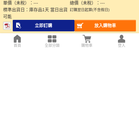
單價（未稅）：
---
總價（未稅）：
---
標準出貨日：
庫存品1天 當日出貨
訂購翌日起算(不含假日)
可能
立即訂購
放入購物車
首頁
全部分類
購物車
登入