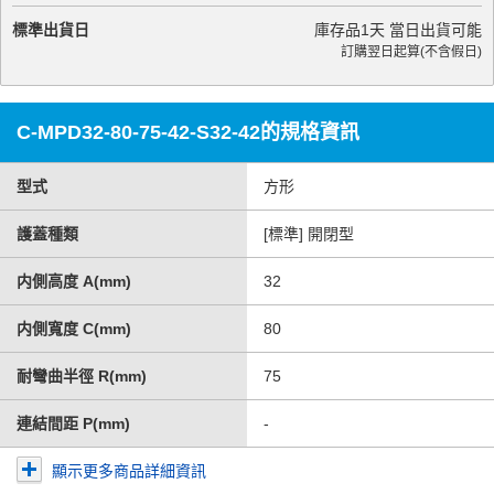
標準出貨日
庫存品1天 當日出貨可能
訂購翌日起算(不含假日)
C-MPD32-80-75-42-S32-42的規格資訊
型式
方形
護蓋種類
[標準] 開閉型
内側高度 A(mm)
32
内側寬度 C(mm)
80
耐彎曲半徑 R(mm)
75
連結間距 P(mm)
-
顯示更多商品詳細資訊