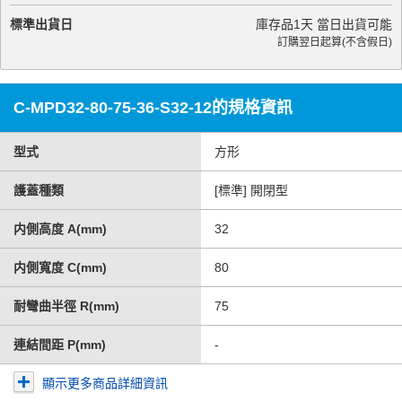
標準出貨日
庫存品1天 當日出貨可能
訂購翌日起算(不含假日)
C-MPD32-80-75-36-S32-12的規格資訊
型式
方形
護蓋種類
[標準] 開閉型
内側高度 A(mm)
32
内側寬度 C(mm)
80
耐彎曲半徑 R(mm)
75
連結間距 P(mm)
-
顯示更多商品詳細資訊