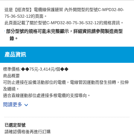
這是
【經濟型】電纜線保護鏈架 內外開閉型
的型號C-MPD32-80-
75-36-S32-12的頁面。
此頁面記載了關於型號C-MPD32-80-75-36-S32-12的規格資訊。
部分型號的規格可能未完整顯示，詳細資訊請參閱
製造商型
錄
。
產品資訊
標準價格:◆◆75元-3,414元/個◆◆
商品概要
可防止連接在設備活動部位的電纜，電線管因運動而發生扭轉，拉伸
及纏繞。
適合直線運動部位處連接多根電纜的支撐導向。
閱讀更多
商品特徵
1.兩片式結構，低成本
2.尺寸小且重量輕，適合窄小空間
已選定型號
3.橫杆易於打開，拆裝方便
請確認價格後再進行訂購