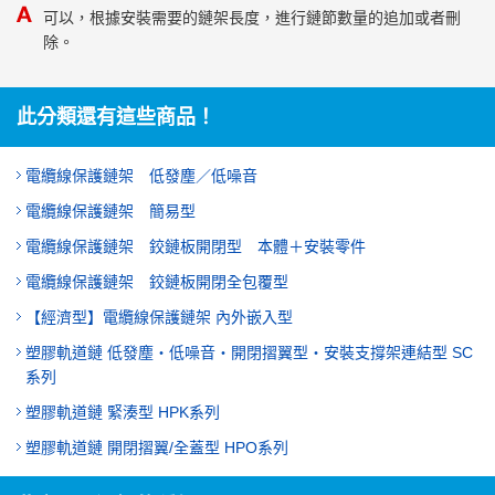
可以，根據安裝需要的鏈架長度，進行鏈節數量的追加或者刪
除。
此分類還有這些商品！
電纜線保護鏈架 低發塵／低噪音
電纜線保護鏈架 簡易型
電纜線保護鏈架 鉸鏈板開閉型 本體＋安裝零件
電纜線保護鏈架 鉸鏈板開閉全包覆型
【經濟型】電纜線保護鏈架 內外嵌入型
塑膠軌道鏈 低發塵・低噪音・開閉摺翼型・安裝支撐架連結型 SC
系列
塑膠軌道鏈 緊湊型 HPK系列
塑膠軌道鏈 開閉摺翼/全蓋型 HPO系列