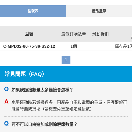
4.低噪音：內部特殊降噪結構
5.規格豐富
型號表
產品型錄
6.沿彎曲半徑內外側打開
7. 選用進口PA材料
如果是全新設計，則拖鏈的鏈節可能不夠。建議多選1，2鏈節為備
型號
最低訂購數量
滑動折扣
用，安裝裝置時進行調整（拆卸）。
請確認在整個行程範圍內，電纜是否與電纜保護鏈的內周側及外周側
C-MPD32-80-75-36-S32-12
1個
庫存品1
接觸過多。
1
常見問題（FAQ）
如果我鏈接數量太多鏈接會怎樣？
水平運動時若鏈接過多，因產品自重和電纜的重量，保護鏈架可
能會彎曲或損壞（請檢查荷重並確定鏈接數）
可不可以自由追加或刪除鏈節數量？