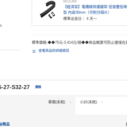
MISUMI
【經濟型】電纜線保護鏈架 低發塵低
型 內高30mm（可附分隔片）
標準出貨日：
4 天～
大
標準價格:◆◆75元-3,414元/個◆◆商品概要可防止連接在
查看商品的詳細資訊
-27-S32-27
清除
單價(未稅)
-
小計(未稅)
-
似商品