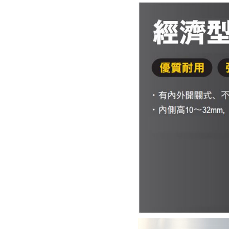
CAD
2D
3D
出貨日
全選
庫存品1天 當日出貨可能