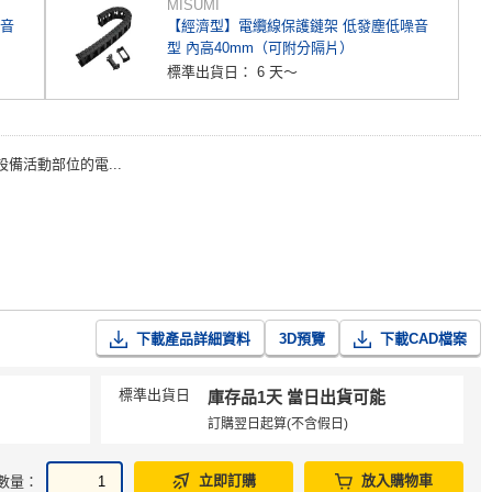
MISUMI
噪音
【經濟型】電纜線保護鏈架 低發塵低噪音
型 內高40mm（可附分隔片）
標準出貨日：
6 天～
設備活動部位的電...
下載產品詳細資料
3D預覽
下載CAD檔案
標準出貨日
庫存品1天 當日出貨可能
訂購翌日起算(不含假日)
立即訂購
放入購物車
數量：