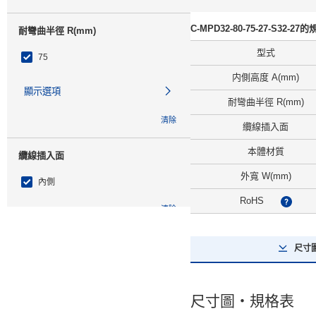
C-MPD32-80-75-27-S32-27
耐彎曲半徑 R(mm)
型式
75
内側高度 A(mm)
顯示選項
耐彎曲半徑 R(mm)
清除
纜線插入面
本體材質
纜線插入面
外寬 W(mm)
內側
RoHS
?
清除
鏈節數
尺寸
27（長度810mm）
尺寸圖・規格表
清除