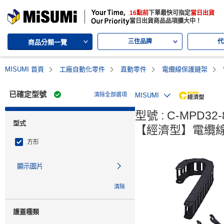
MISUMI | 三住的綜合Web產品型錄
16點前
下單最快可指定
當日出貨
MISUMI | Your Time, Our Priority
當日出貨商品品項擴大中！
三住品牌
代
商品分類一覽
MISUMI 首頁
工廠自動化零件
直動零件
電纜線保護鏈架
已確定型號
清除全部選項
MISUMI
MiSU
型號 : C-MPD32-8
型式
【經濟型】電纜線
方形
顯示圖片
清除
護蓋種類