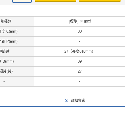
護蓋種類
[標準] 開閉型
度 C(mm)
80
距 P(mm)
-
鏈節數
27（長度810mm）
 B(mm)
39
隔片(片)
27
-
-
詳細資訊