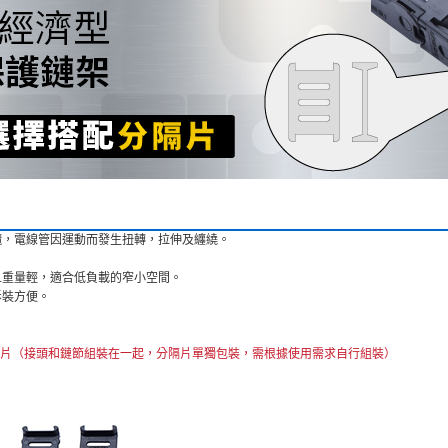
纜，電線管因運動而發生扭轉，拉伸及纏繞。
且重量輕，適合低負載的窄小空間。
拆裝方便。
隔片（接頭和鏈節組裝在一起，分隔片單獨包裝，需根據使用需求自行組裝）