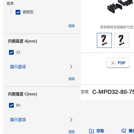
標準
開閉型
清除
將游標移至圖檔即可放
内側高度 A(mm)
32
PDF
顯示選項
清除
C-MPD32-80-75
型號
:
内側寬度 C(mm)
80
顯示選項
存取
類
清除