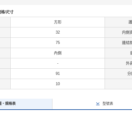
的規格/尺寸
方形
32
内側寬
75
連結間
內側
-
外高
91
分
10
圖・規格表
型號表