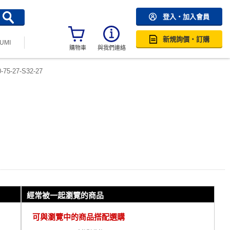
登入・加入會員
新規詢價・訂購
SUMI
購物車
與我們連絡
-75-27-S32-27
經常被一起瀏覽的商品
可與瀏覽中的商品搭配選購