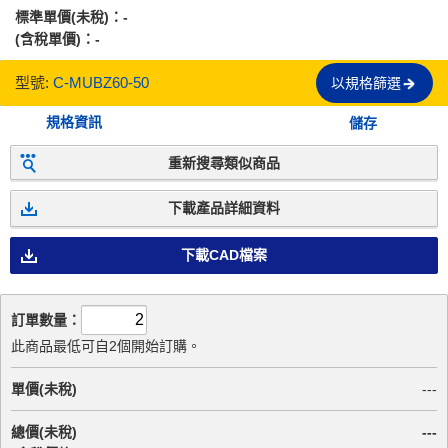
標準單價(未稅)：
-
(含稅單價)：
-
型號:
C-MUBZ60-50
以規格篩選
規格資訊
儲存
重新搜尋類似商品
下載產品詳細資料
下載CAD檔案
訂單數量：
此商品最低可自2個開始訂購。
單價(未稅)
---
總價(未稅)
---