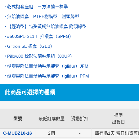
乾式襯套座組 －方法蘭－標準
無給油襯套 PTFE樹脂型 附頭緣型
【經濟型】特殊黃銅無給油襯套 附頭緣型
#500SP1-SL1 止推襯套（SPFG）
Glitron SE 襯套（GEB）
Pillow80 枕形法蘭軸承組（80UP）
塑膠製附法蘭滑動軸承襯套（iglidur）JFM
塑膠製附法蘭滑動軸承襯套（iglidur）PFM
此商品可選擇的種類
標準
型號
最低訂購數量
滑動折扣
出貨日
C-MUBZ10-16
2個
-
庫存品1天 當日出貨可