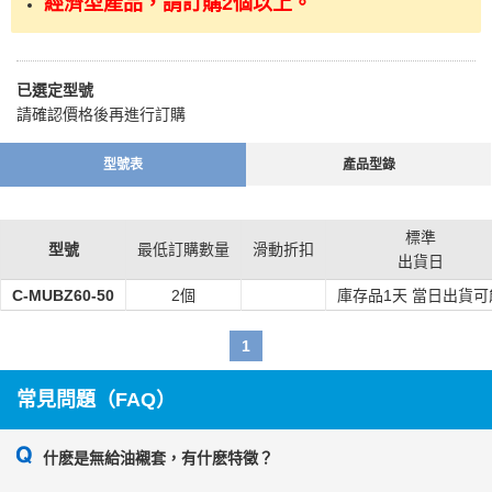
經濟型產品，請訂購2個以上。
1、以高強度黃銅為基礎，鑲嵌了固體潤滑劑的複合產品。
2、最適合在重載、低速運行的條件下使用。
3、可在往復運動、頻繁起動停止等難以形成油膜的部位發揮優良的耐
磨性。
已選定型號
請確認價格後再進行訂購
型號表
產品型錄
標準
型號
最低訂購數量
滑動折扣
出貨日
C-MUBZ60-50
2個
庫存品1天 當日出貨可
1
常見問題（FAQ）
什麽是無給油襯套，有什麽特徵？