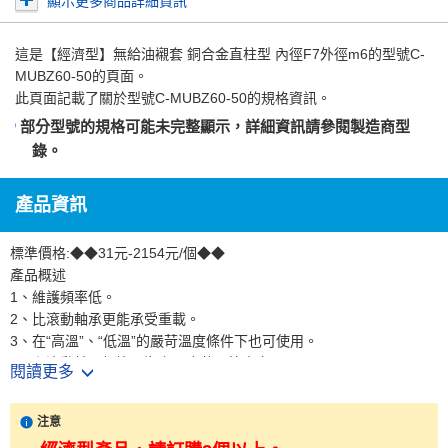
顯示更多商品詳細資訊
這是
【經濟型】無給油襯套 銅合金直柱型 內徑F7外徑m6
的型號C-
MUBZ60-50的頁面。
此頁面記載了關於型號C-MUBZ60-50的規格資訊。
部分型號的規格可能未完整顯示，詳細資訊請參閱
製造商型
錄
。
產品資訊
標準價格:◆◆31元-2154元/個◆◆
產品概述
1、維護頻率低。
2、比滾動軸承更能承受重載。
3、在“高溫”、“低溫”的嚴苛溫度條件下也可使用。
4、和滾動軸承相比，襯套厚度薄、節省空間。
閱讀更多
5、可用於直線運動和旋轉運動。
注意
產品特點