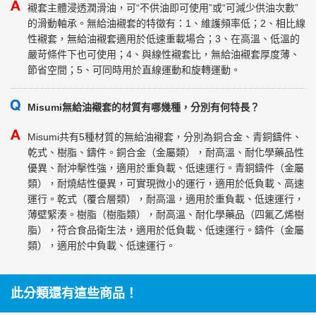
襯套主體浸透潤滑油，可“不供油即可使用”或“可減少供油次數”
的滑動軸承。無給油襯套的特徵有：1、維護頻率低；2、相比線
性襯套，無給油襯套適用於低速重載場合；3、在高溫、低溫的
嚴苛條件下也可使用；4、與線性襯套比，無給油襯套厚度薄、
節省空間；5、可同時用於直線運動和旋轉運動。
Misumi無給油襯套的材質有哪幾種，分別有何特長？
Misumi共有5種材質的無給油襯套，分別為銅合金、青銅鑄件、
乾式、樹脂、鑄件。銅合金（金屬類），耐高溫、耐化學藥品性
優異、耐沖擊性強，適用於重負載、低速運行。青銅鑄件（金屬
類），耐燒結性優異，可實現微小的運行，適用於低負載、高速
運行。乾式（覆合層類），耐高溫，適用於重負載、低速運行，
薄壁緊湊。樹脂（樹脂類），耐高溫、耐化學藥品（四氟乙烯樹
脂），符合食品衛生法，適用於低負載、低速運行。鑄件（金屬
類），適用於中負載、低速運行。
此分類還有這些商品！