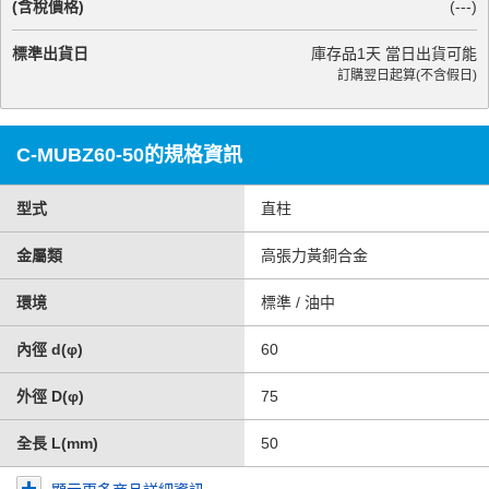
(含稅價格)
(
---
)
標準出貨日
庫存品1天 當日出貨可能
訂購翌日起算(不含假日)
C-MUBZ60-50的規格資訊
型式
直柱
金屬類
高張力黃銅合金
環境
標準 / 油中
內徑 d(φ)
60
外徑 D(φ)
75
全長 L(mm)
50