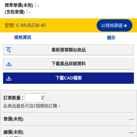
標準單價(未稅)：
-
(含稅單價)：
-
型號:
C-MUBZ38-40
以規格篩選
規格資訊
儲存
重新搜尋類似商品
下載產品詳細資料
下載CAD檔案
訂單數量：
此商品最低可自2個開始訂購。
單價(未稅)
---
總價(未稅)
---