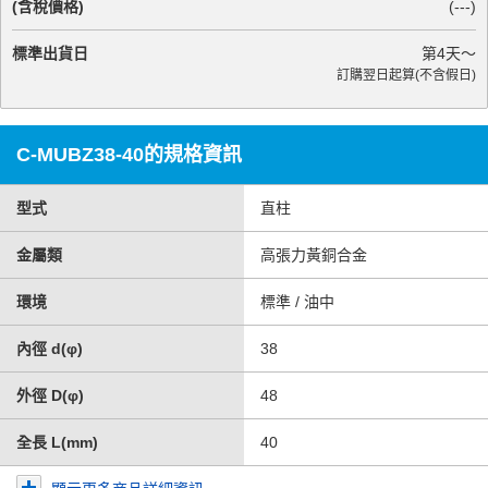
(含稅價格)
(
---
)
標準出貨日
第
4
天～
訂購翌日起算(不含假日)
C-MUBZ38-40的規格資訊
型式
直柱
金屬類
高張力黃銅合金
環境
標準 / 油中
內徑 d(φ)
38
外徑 D(φ)
48
全長 L(mm)
40