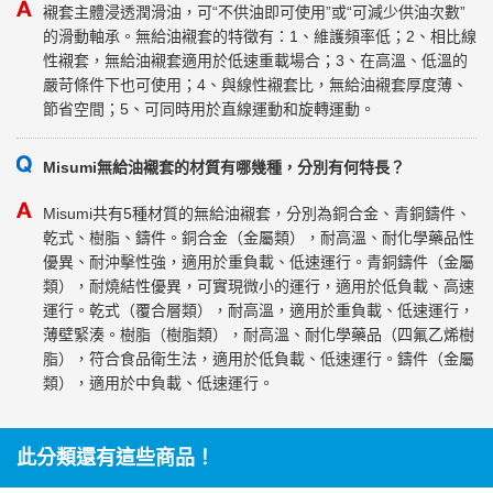
襯套主體浸透潤滑油，可“不供油即可使用”或“可減少供油次數”
的滑動軸承。無給油襯套的特徵有：1、維護頻率低；2、相比線
性襯套，無給油襯套適用於低速重載場合；3、在高溫、低溫的
嚴苛條件下也可使用；4、與線性襯套比，無給油襯套厚度薄、
節省空間；5、可同時用於直線運動和旋轉運動。
Misumi無給油襯套的材質有哪幾種，分別有何特長？
Misumi共有5種材質的無給油襯套，分別為銅合金、青銅鑄件、
乾式、樹脂、鑄件。銅合金（金屬類），耐高溫、耐化學藥品性
優異、耐沖擊性強，適用於重負載、低速運行。青銅鑄件（金屬
類），耐燒結性優異，可實現微小的運行，適用於低負載、高速
運行。乾式（覆合層類），耐高溫，適用於重負載、低速運行，
薄壁緊湊。樹脂（樹脂類），耐高溫、耐化學藥品（四氟乙烯樹
脂），符合食品衛生法，適用於低負載、低速運行。鑄件（金屬
類），適用於中負載、低速運行。
此分類還有這些商品！