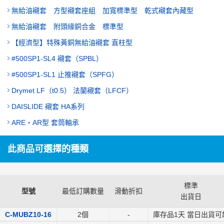
無給油襯套 方型襯套座組 加寬標準型 乾式襯套內藏型
無給油襯套 附頭緣銅合金 標準型
【經濟型】特殊黃銅無給油襯套 直柱型
#500SP1-SL4 襯套（SPBL）
#500SP1-SL1 止推襯套（SPFG）
Drymet LF（t0.5） 法蘭襯套（LFCF）
DAISLIDE 襯套 HA系列
ARE・AR型 套筒軸承
此商品可選擇的種類
標準
型號
最低訂購數量
滑動折扣
出貨日
C-MUBZ10-16
2個
-
庫存品1天 當日出貨可