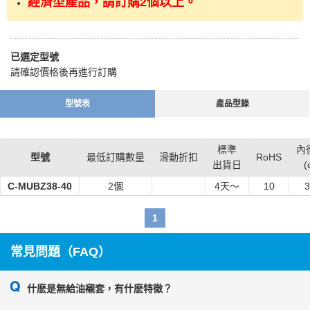
經濟型產品，請訂購2個以上。
1、以高強度黃銅為基礎，鑲嵌了固體潤滑劑的複合產品。
2、最適合在重載、低速運行的條件下使用。
3、可在往復運動、頻繁起動停止等難以形成油膜的部位發揮優良的耐
磨性。
已選定型號
請確認價格後再進行訂購
型號表
產品型錄
標準
內徑
型號
最低訂購數量
滑動折扣
RoHS
出貨日
(
C-MUBZ38-40
2個
4
天～
10
3
1
常見問題（FAQ）
什麽是無給油襯套，有什麽特徵？