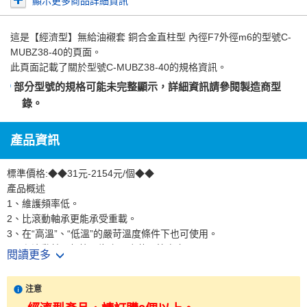
顯示更多商品詳細資訊
這是
【經濟型】無給油襯套 銅合金直柱型 內徑F7外徑m6
的型號C-
MUBZ38-40的頁面。
此頁面記載了關於型號C-MUBZ38-40的規格資訊。
部分型號的規格可能未完整顯示，詳細資訊請參閱
製造商型
錄
。
產品資訊
標準價格:◆◆31元-2154元/個◆◆
產品概述
1、維護頻率低。
2、比滾動軸承更能承受重載。
3、在“高溫”、“低溫”的嚴苛溫度條件下也可使用。
4、和滾動軸承相比，襯套厚度薄、節省空間。
閱讀更多
5、可用於直線運動和旋轉運動。
注意
產品特點