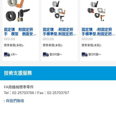
固定環 附固定把
固定環 -附固定把
固定環 -附固定把
手 楔型 側面安裝
手標準型.附固定把手
手標準型.附固定把手
孔
精巧型-側面安裝孔
精巧型- D切面型
MISUMI
MISUMI
MISUMI
型
標準單價(未稅)
-
標準單價(未稅)
-
標準單價(未稅)
-
3
天～
當日可能～
當日可能～
技術支援服務
FA用機械標準零件
Tel：
02-25703766
/ Fax：02-25703767
與我們聯絡