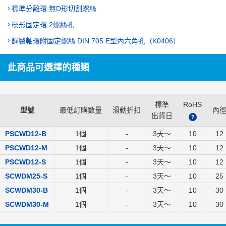
標準分離環 無D形切割螺絲
楔形固定環 2螺絲孔
鋼製軸環附固定螺絲 DIN 705 E型內六角孔（K0406）
此商品可選擇的種類
標準
RoHS
型號
最低訂購數量
滑動折扣
內
出貨日
?
PSCWD12-B
1個
-
3
天～
10
12
PSCWD12-M
1個
-
3
天～
10
12
PSCWD12-S
1個
-
3
天～
10
12
SCWDM25-S
1個
-
3
天～
10
25
SCWDM30-B
1個
-
3
天～
10
30
SCWDM30-M
1個
-
3
天～
10
30