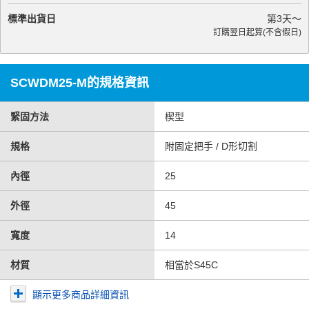
標準出貨日
第
3
天～
訂購翌日起算(不含假日)
SCWDM25-M的規格資訊
緊固方法
楔型
規格
附固定把手 / D形切割
內徑
25
外徑
45
寬度
14
材質
相當於S45C
顯示更多商品詳細資訊