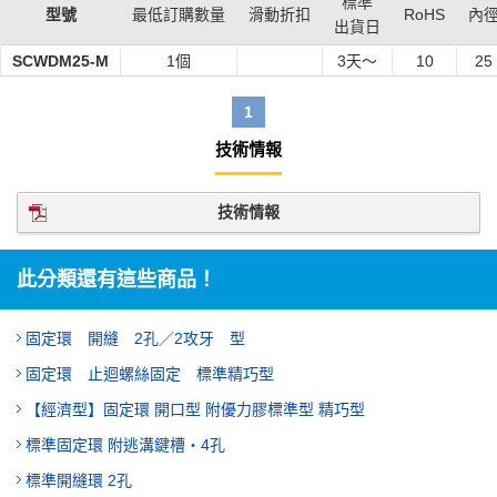
標準
型號
最低訂購數量
滑動折扣
RoHS
內
出貨日
SCWDM25-M
1個
3
天～
10
25
1
技術情報
技術情報
此分類還有這些商品！
固定環 開縫 2孔／2攻牙 型
固定環 止迴螺絲固定 標準精巧型
【經濟型】固定環 開口型 附優力膠標準型 精巧型
標準固定環 附逃溝鍵槽・4孔
標準開縫環 2孔